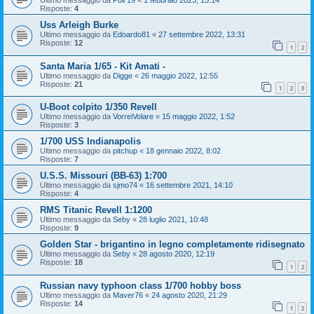
Ultimo messaggio da
Poli 19
«
1 febbraio 2023, 15:14
Risposte:
4
Uss Arleigh Burke
Ultimo messaggio da
Edoardo81
«
27 settembre 2022, 13:31
Risposte:
12
1
2
Santa Maria 1/65 - Kit Amati -
Ultimo messaggio da
Digge
«
26 maggio 2022, 12:55
Risposte:
21
1
2
3
U-Boot colpito 1/350 Revell
Ultimo messaggio da
VorreiVolare
«
15 maggio 2022, 1:52
Risposte:
3
1/700 USS Indianapolis
Ultimo messaggio da
pitchup
«
18 gennaio 2022, 8:02
Risposte:
7
U.S.S. Missouri (BB-63) 1:700
Ultimo messaggio da
sjmo74
«
16 settembre 2021, 14:10
Risposte:
4
RMS Titanic Revell 1:1200
Ultimo messaggio da
Seby
«
28 luglio 2021, 10:48
Risposte:
9
Golden Star - brigantino in legno completamente ridisegnato
Ultimo messaggio da
Seby
«
28 agosto 2020, 12:19
Risposte:
18
1
2
Russian navy typhoon class 1/700 hobby boss
Ultimo messaggio da
Maver76
«
24 agosto 2020, 21:29
Risposte:
14
1
2