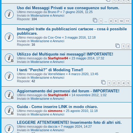
Uso dei Messaggi Privati e sue conseguenze sul forum.
Ultimo messaggio da
Bruno P
«
7 giugno 2026, 11:25
Inviato in
Moderazione e Annunci
Risposte:
104
1
8
9
10
11
…
Immagini tratte da pubblicazioni cartacee - cosa è possibile
pubblicare.
Ultimo messaggio da
Cox-One
«
3 maggio 2016, 12:18
Inviato in
Moderazione e Annunci
Risposte:
16
1
2
Utilizzo del Multiquote nei messaggi! IMPORTANTE!
Ultimo messaggio da
Starfighter84
«
23 maggio 2014, 17:32
Inviato in
Moderazione e Annunci
I tanti "Perchè?" di Modeling Time!!
Ultimo messaggio da
VorreiVolare
«
4 marzo 2020, 13:45
Inviato in
Moderazione e Annunci
Risposte:
42
1
2
3
4
5
Aggiornamento dei permessi del forum - IMPORTANTE!
Ultimo messaggio da
Starfighter84
«
14 novembre 2012, 1:02
Inviato in
Moderazione e Annunci
Guida - Come inserire LINK in modo chiaro.
Ultimo messaggio da
simmons
«
25 agosto 2010, 11:18
Inviato in
Moderazione e Annunci
LEGGERE ATTENTAMENTE! Inserimento foto di altri siti.
Ultimo messaggio da
daccia
«
7 maggio 2024, 14:27
Inviato in
Moderazione e Annunci