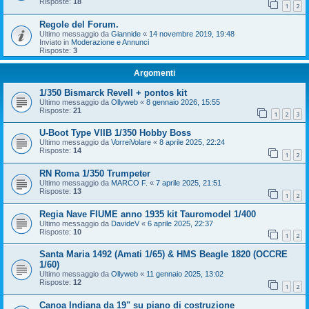
Risposte:
18
1
2
Regole del Forum.
Ultimo messaggio da
Giannide
«
14 novembre 2019, 19:48
Inviato in
Moderazione e Annunci
Risposte:
3
Argomenti
1/350 Bismarck Revell + pontos kit
Ultimo messaggio da
Ollyweb
«
8 gennaio 2026, 15:55
Risposte:
21
1
2
3
U-Boot Type VIIB 1/350 Hobby Boss
Ultimo messaggio da
VorreiVolare
«
8 aprile 2025, 22:24
Risposte:
14
1
2
RN Roma 1/350 Trumpeter
Ultimo messaggio da
MARCO F.
«
7 aprile 2025, 21:51
Risposte:
13
1
2
Regia Nave FIUME anno 1935 kit Tauromodel 1/400
Ultimo messaggio da
DavideV
«
6 aprile 2025, 22:37
Risposte:
10
1
2
Santa Maria 1492 (Amati 1/65) & HMS Beagle 1820 (OCCRE
1/60)
Ultimo messaggio da
Ollyweb
«
11 gennaio 2025, 13:02
Risposte:
12
1
2
Canoa Indiana da 19" su piano di costruzione