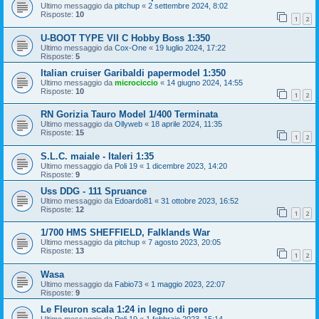
Ultimo messaggio da
pitchup
«
2 settembre 2024, 8:02
Risposte:
10
1
2
U-BOOT TYPE VII C Hobby Boss 1:350
Ultimo messaggio da
Cox-One
«
19 luglio 2024, 17:22
Risposte:
5
Italian cruiser Garibaldi papermodel 1:350
Ultimo messaggio da
microciccio
«
14 giugno 2024, 14:55
Risposte:
10
1
2
RN Gorizia Tauro Model 1/400 Terminata
Ultimo messaggio da
Ollyweb
«
18 aprile 2024, 11:35
Risposte:
15
1
2
S.L.C. maiale - Italeri 1:35
Ultimo messaggio da
Poli 19
«
1 dicembre 2023, 14:20
Risposte:
9
Uss DDG - 111 Spruance
Ultimo messaggio da
Edoardo81
«
31 ottobre 2023, 16:52
Risposte:
12
1
2
1/700 HMS SHEFFIELD, Falklands War
Ultimo messaggio da
pitchup
«
7 agosto 2023, 20:05
Risposte:
13
1
2
Wasa
Ultimo messaggio da
Fabio73
«
1 maggio 2023, 22:07
Risposte:
9
Le Fleuron scala 1:24 in legno di pero