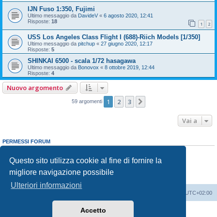
IJN Fuso 1:350, Fujimi
Ultimo messaggio da
DavideV
«
6 agosto 2020, 12:41
Risposte:
18
1
2
USS Los Angeles Class Flight I (688)-Riich Models [1/350]
Ultimo messaggio da
pitchup
«
27 giugno 2020, 12:17
Risposte:
5
SHINKAI 6500 - scala 1/72 hasagawa
Ultimo messaggio da
Bonovox
«
8 ottobre 2019, 12:44
Risposte:
4
Nuovo argomento
1
2
3
Prossimo
59 argomenti
Vai a
PERMESSI FORUM
Non puoi
aprire nuovi argomenti
Non puoi
rispondere negli argomenti
Questo sito utilizza cookie al fine di fornire la
Non puoi
modificare i tuoi messaggi
migliore navigazione possibile
Non puoi
cancellare i tuoi messaggi
Non puoi
inviare allegati
Ulteriori informazioni
Indice
Contattaci
Cancella cookie
Tutti gli orari sono
UTC+02:00
Accetto
Creato da
phpBB
® Forum Software © phpBB Limited