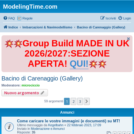
ModelingTime.com
FAQ
Regole
Iscriviti
Login
Indice
Imbarcazioni & Navimodellismo
Bacino di Carenaggio (Gallery)
Group Build MADE IN UK
2026/2027:SEZIONE
APERTA!
QUI!
Bacino di Carenaggio (Gallery)
Moderatore:
microciccio
Nuovo argomento
1
2
3
Prossimo
59 argomenti
Annunci
Come caricare le vostre immagini (e documenti) su MT!
Ultimo messaggio da
Kegelbahn
«
22 febbraio 2023, 17:09
Inviato in
Moderazione e Annunci
Risposte:
35
1
2
3
4