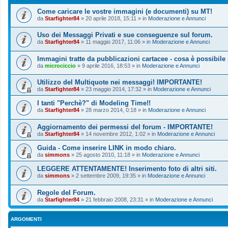
Come caricare le vostre immagini (e documenti) su MT!
da
Starfighter84
»
20 aprile 2018, 15:11
» in
Moderazione e Annunci
Uso dei Messaggi Privati e sue conseguenze sul forum.
da
Starfighter84
»
11 maggio 2017, 11:06
» in
Moderazione e Annunci
Immagini tratte da pubblicazioni cartacee - cosa è possibile
da
microciccio
»
9 aprile 2016, 18:53
» in
Moderazione e Annunci
Utilizzo del Multiquote nei messaggi! IMPORTANTE!
da
Starfighter84
»
23 maggio 2014, 17:32
» in
Moderazione e Annunci
I tanti "Perchè?" di Modeling Time!!
da
Starfighter84
»
28 marzo 2014, 0:18
» in
Moderazione e Annunci
Aggiornamento dei permessi del forum - IMPORTANTE!
da
Starfighter84
»
14 novembre 2012, 1:02
» in
Moderazione e Annunci
Guida - Come inserire LINK in modo chiaro.
da
simmons
»
25 agosto 2010, 11:18
» in
Moderazione e Annunci
LEGGERE ATTENTAMENTE! Inserimento foto di altri siti.
da
simmons
»
2 settembre 2009, 19:35
» in
Moderazione e Annunci
Regole del Forum.
da
Starfighter84
»
21 febbraio 2008, 23:31
» in
Moderazione e Annunci
ARGOMENTI