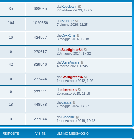
da
Kegelbahn
35
688085
22 febbraio 2023, 17:09
da
Bruno P
104
1020558
7 giugno 2026, 11:25
da
Cox-One
16
424957
3 maggio 2016, 12:18
da
Starfighter84
0
270617
23 maggio 2014, 17:32
da
VorreiVolare
42
829946
4 marzo 2020, 13:45
da
Starfighter84
0
277444
14 novembre 2012, 1:02
da
simmons
0
277441
25 agosto 2010, 11:18
da
daccia
18
448578
7 maggio 2024, 14:27
da
Giannide
3
277044
14 novembre 2019, 19:48
RISPOSTE
VISITE
ULTIMO MESSAGGIO