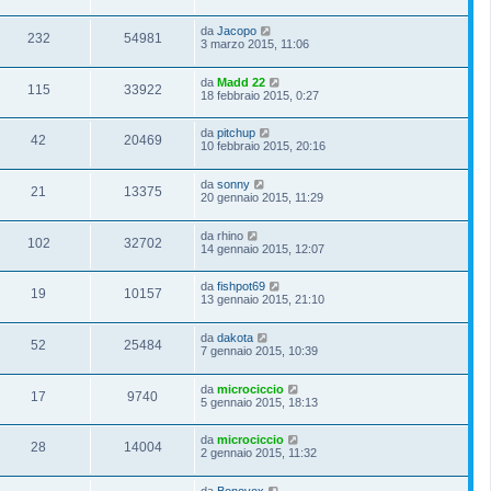
da
Jacopo
232
54981
3 marzo 2015, 11:06
da
Madd 22
115
33922
18 febbraio 2015, 0:27
da
pitchup
42
20469
10 febbraio 2015, 20:16
da
sonny
21
13375
20 gennaio 2015, 11:29
da
rhino
102
32702
14 gennaio 2015, 12:07
da
fishpot69
19
10157
13 gennaio 2015, 21:10
da
dakota
52
25484
7 gennaio 2015, 10:39
da
microciccio
17
9740
5 gennaio 2015, 18:13
da
microciccio
28
14004
2 gennaio 2015, 11:32
da
Bonovox