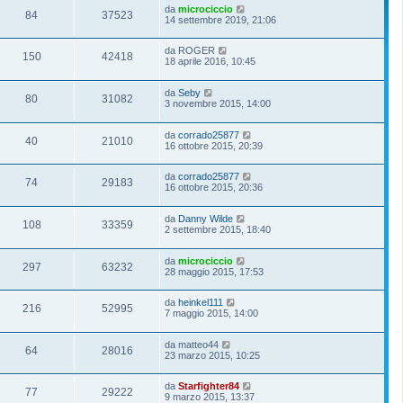
da
microciccio
84
37523
14 settembre 2019, 21:06
da
ROGER
150
42418
18 aprile 2016, 10:45
da
Seby
80
31082
3 novembre 2015, 14:00
da
corrado25877
40
21010
16 ottobre 2015, 20:39
da
corrado25877
74
29183
16 ottobre 2015, 20:36
da
Danny Wilde
108
33359
2 settembre 2015, 18:40
da
microciccio
297
63232
28 maggio 2015, 17:53
da
heinkel111
216
52995
7 maggio 2015, 14:00
da
matteo44
64
28016
23 marzo 2015, 10:25
da
Starfighter84
77
29222
9 marzo 2015, 13:37