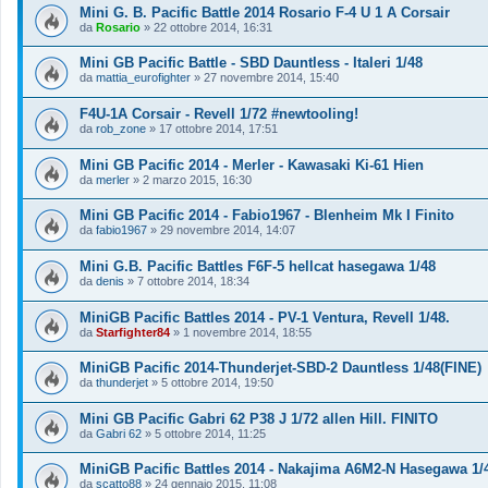
Mini G. B. Pacific Battle 2014 Rosario F-4 U 1 A Corsair
da
Rosario
»
22 ottobre 2014, 16:31
Mini GB Pacific Battle - SBD Dauntless - Italeri 1/48
da
mattia_eurofighter
»
27 novembre 2014, 15:40
F4U-1A Corsair - Revell 1/72 #newtooling!
da
rob_zone
»
17 ottobre 2014, 17:51
Mini GB Pacific 2014 - Merler - Kawasaki Ki-61 Hien
da
merler
»
2 marzo 2015, 16:30
Mini GB Pacific 2014 - Fabio1967 - Blenheim Mk I Finito
da
fabio1967
»
29 novembre 2014, 14:07
Mini G.B. Pacific Battles F6F-5 hellcat hasegawa 1/48
da
denis
»
7 ottobre 2014, 18:34
MiniGB Pacific Battles 2014 - PV-1 Ventura, Revell 1/48.
da
Starfighter84
»
1 novembre 2014, 18:55
MiniGB Pacific 2014-Thunderjet-SBD-2 Dauntless 1/48(FINE)
da
thunderjet
»
5 ottobre 2014, 19:50
Mini GB Pacific Gabri 62 P38 J 1/72 allen Hill. FINITO
da
Gabri 62
»
5 ottobre 2014, 11:25
MiniGB Pacific Battles 2014 - Nakajima A6M2-N Hasegawa 1/
da
scatto88
»
24 gennaio 2015, 11:08