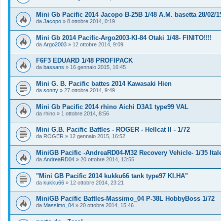
Mini Gb Pacific 2014 Jacopo B-25B 1/48 A.M. basetta 28/02/1
da
Jacopo
»
8 ottobre 2014, 0:19
Mini Gb 2014 Pacific-Argo2003-KI-84 Otaki 1/48- FINITO!!!!
da
Argo2003
»
12 ottobre 2014, 9:09
F6F3 EDUARD 1/48 PROFIPACK
da
bassans
»
16 gennaio 2015, 16:45
Mini G. B. Pacific battes 2014 Kawasaki Hien
da
sonny
»
27 ottobre 2014, 9:49
Mini Gb Pacific 2014 rhino Aichi D3A1 type99 VAL
da
rhino
»
1 ottobre 2014, 8:56
Mini G.B. Pacific Battles - ROGER - Hellcat II - 1/72
da
ROGER
»
12 gennaio 2015, 16:52
MiniGB Pacific -AndreaRD04-M32 Recovery Vehicle- 1/35 Ital
da
AndreaRD04
»
20 ottobre 2014, 13:55
"Mini GB Pacific 2014 kukku66 tank type97 KI.HA"
da
kukku66
»
12 ottobre 2014, 23:21
MiniGB Pacific Battles-Massimo_04 P-38L HobbyBoss 1/72
da
Massimo_04
»
20 ottobre 2014, 15:46