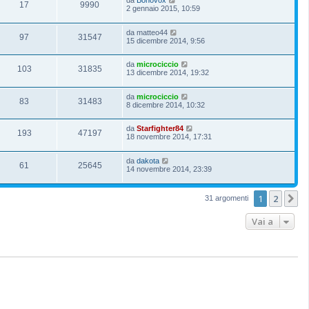
17
9990
2 gennaio 2015, 10:59
da
matteo44
97
31547
15 dicembre 2014, 9:56
da
microciccio
103
31835
13 dicembre 2014, 19:32
da
microciccio
83
31483
8 dicembre 2014, 10:32
da
Starfighter84
193
47197
18 novembre 2014, 17:31
da
dakota
61
25645
14 novembre 2014, 23:39
1
2
P
31 argomenti
Vai a