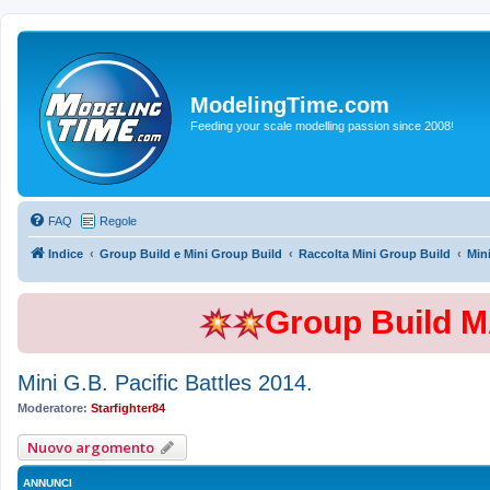
ModelingTime.com
Feeding your scale modelling passion since 2008!
FAQ
Regole
Indice
Group Build e Mini Group Build
Raccolta Mini Group Build
Mini
Group Build 
Mini G.B. Pacific Battles 2014.
Moderatore:
Starfighter84
Nuovo argomento
ANNUNCI