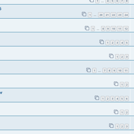
1
4
5
6
7
8
…
5
1
20
21
22
23
24
…
1
8
9
10
11
12
…
1
2
3
4
5
1
2
3
1
7
8
9
10
11
…
1
2
er
1
2
3
4
5
6
1
2
1
2
3