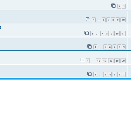
1
2
1
6
7
8
9
10
…
8
1
7
8
9
10
11
…
1
5
6
7
8
9
…
1
16
17
18
19
20
…
1
3
4
5
6
7
…