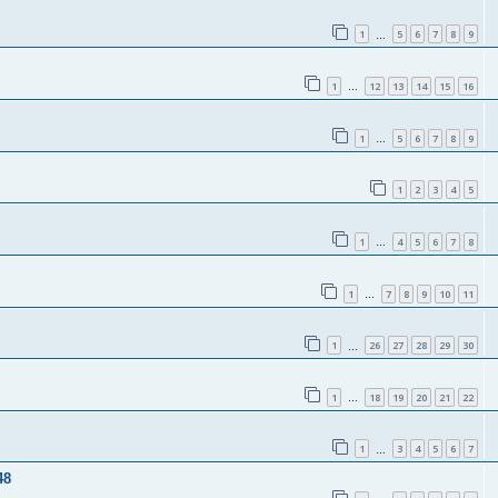
1
5
6
7
8
9
…
1
12
13
14
15
16
…
1
5
6
7
8
9
…
1
2
3
4
5
1
4
5
6
7
8
…
1
7
8
9
10
11
…
1
26
27
28
29
30
…
1
18
19
20
21
22
…
1
3
4
5
6
7
…
48