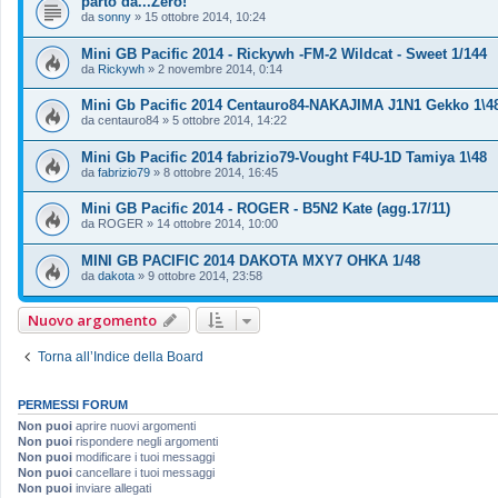
parto da...Zero!
da
sonny
»
15 ottobre 2014, 10:24
Mini GB Pacific 2014 - Rickywh -FM-2 Wildcat - Sweet 1/144
da
Rickywh
»
2 novembre 2014, 0:14
Mini Gb Pacific 2014 Centauro84-NAKAJIMA J1N1 Gekko 1\4
da
centauro84
»
5 ottobre 2014, 14:22
Mini Gb Pacific 2014 fabrizio79-Vought F4U-1D Tamiya 1\48
da
fabrizio79
»
8 ottobre 2014, 16:45
Mini GB Pacific 2014 - ROGER - B5N2 Kate (agg.17/11)
da
ROGER
»
14 ottobre 2014, 10:00
MINI GB PACIFIC 2014 DAKOTA MXY7 OHKA 1/48
da
dakota
»
9 ottobre 2014, 23:58
Nuovo argomento
Torna all’Indice della Board
PERMESSI FORUM
Non puoi
aprire nuovi argomenti
Non puoi
rispondere negli argomenti
Non puoi
modificare i tuoi messaggi
Non puoi
cancellare i tuoi messaggi
Non puoi
inviare allegati