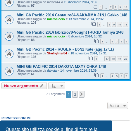
Ultimo messaggio da
matteo44
«
15 dicembre 2014, 9:56
Risposte:
97
1
7
8
9
10
…
Mini Gb Pacific 2014 Centauro84-NAKAJIMA J1N1 Gekko 1\48
Ultimo messaggio da
microciccio
«
13 dicembre 2014, 19:32
Risposte:
103
1
8
9
10
11
…
Mini Gb Pacific 2014 fabrizio79-Vought F4U-1D Tamiya 1\48
Ultimo messaggio da
microciccio
«
8 dicembre 2014, 10:32
Risposte:
83
1
6
7
8
9
…
Mini GB Pacific 2014 - ROGER - B5N2 Kate (agg.17/11)
Ultimo messaggio da
Starfighter84
«
18 novembre 2014, 17:31
Risposte:
193
1
17
18
19
20
…
MINI GB PACIFIC 2014 DAKOTA MXY7 OHKA 1/48
Ultimo messaggio da
dakota
«
14 novembre 2014, 23:39
Risposte:
61
1
4
5
6
7
…
Nuovo argomento
1
2
Prossimo
31 argomenti
Vai a
PERMESSI FORUM
Non puoi
aprire nuovi argomenti
Non puoi
rispondere negli argomenti
Questo sito utilizza cookie al fine di fornire la