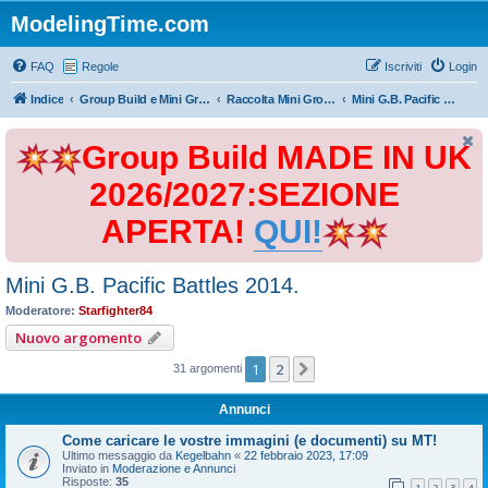
ModelingTime.com
FAQ
Regole
Iscriviti
Login
Indice
Group Build e Mini Group Build
Raccolta Mini Group Build
Mini G.B. Pacific Battles 2014.
Group Build MADE IN UK
2026/2027:SEZIONE
APERTA!
QUI!
Mini G.B. Pacific Battles 2014.
Moderatore:
Starfighter84
Nuovo argomento
1
2
Prossimo
31 argomenti
Annunci
Come caricare le vostre immagini (e documenti) su MT!
Ultimo messaggio da
Kegelbahn
«
22 febbraio 2023, 17:09
Inviato in
Moderazione e Annunci
Risposte:
35
1
2
3
4