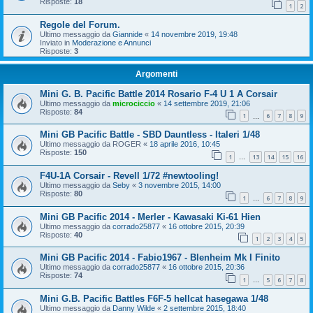
Risposte:
18
1
2
Regole del Forum.
Ultimo messaggio da
Giannide
«
14 novembre 2019, 19:48
Inviato in
Moderazione e Annunci
Risposte:
3
Argomenti
Mini G. B. Pacific Battle 2014 Rosario F-4 U 1 A Corsair
Ultimo messaggio da
microciccio
«
14 settembre 2019, 21:06
Risposte:
84
1
6
7
8
9
…
Mini GB Pacific Battle - SBD Dauntless - Italeri 1/48
Ultimo messaggio da
ROGER
«
18 aprile 2016, 10:45
Risposte:
150
1
13
14
15
16
…
F4U-1A Corsair - Revell 1/72 #newtooling!
Ultimo messaggio da
Seby
«
3 novembre 2015, 14:00
Risposte:
80
1
6
7
8
9
…
Mini GB Pacific 2014 - Merler - Kawasaki Ki-61 Hien
Ultimo messaggio da
corrado25877
«
16 ottobre 2015, 20:39
Risposte:
40
1
2
3
4
5
Mini GB Pacific 2014 - Fabio1967 - Blenheim Mk I Finito
Ultimo messaggio da
corrado25877
«
16 ottobre 2015, 20:36
Risposte:
74
1
5
6
7
8
…
Mini G.B. Pacific Battles F6F-5 hellcat hasegawa 1/48
Ultimo messaggio da
Danny Wilde
«
2 settembre 2015, 18:40