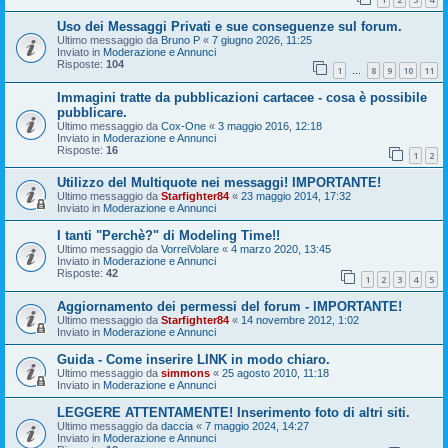
Uso dei Messaggi Privati e sue conseguenze sul forum.
Ultimo messaggio da
Bruno P
«
7 giugno 2026, 11:25
Inviato in
Moderazione e Annunci
Risposte:
104
1
8
9
10
11
…
Immagini tratte da pubblicazioni cartacee - cosa è possibile
pubblicare.
Ultimo messaggio da
Cox-One
«
3 maggio 2016, 12:18
Inviato in
Moderazione e Annunci
Risposte:
16
1
2
Utilizzo del Multiquote nei messaggi! IMPORTANTE!
Ultimo messaggio da
Starfighter84
«
23 maggio 2014, 17:32
Inviato in
Moderazione e Annunci
I tanti "Perchè?" di Modeling Time!!
Ultimo messaggio da
VorreiVolare
«
4 marzo 2020, 13:45
Inviato in
Moderazione e Annunci
Risposte:
42
1
2
3
4
5
Aggiornamento dei permessi del forum - IMPORTANTE!
Ultimo messaggio da
Starfighter84
«
14 novembre 2012, 1:02
Inviato in
Moderazione e Annunci
Guida - Come inserire LINK in modo chiaro.
Ultimo messaggio da
simmons
«
25 agosto 2010, 11:18
Inviato in
Moderazione e Annunci
LEGGERE ATTENTAMENTE! Inserimento foto di altri siti.
Ultimo messaggio da
daccia
«
7 maggio 2024, 14:27
Inviato in
Moderazione e Annunci