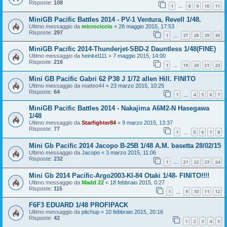
Risposte:
108
1
8
9
10
11
…
MiniGB Pacific Battles 2014 - PV-1 Ventura, Revell 1/48.
Ultimo messaggio da
microciccio
«
28 maggio 2015, 17:53
Risposte:
297
1
27
28
29
30
…
MiniGB Pacific 2014-Thunderjet-SBD-2 Dauntless 1/48(FINE)
Ultimo messaggio da
heinkel111
«
7 maggio 2015, 14:00
Risposte:
216
1
19
20
21
22
…
Mini GB Pacific Gabri 62 P38 J 1/72 allen Hill. FINITO
Ultimo messaggio da
matteo44
«
23 marzo 2015, 10:25
Risposte:
64
1
4
5
6
7
…
MiniGB Pacific Battles 2014 - Nakajima A6M2-N Hasegawa
1/48
Ultimo messaggio da
Starfighter84
«
9 marzo 2015, 13:37
Risposte:
77
1
5
6
7
8
…
Mini Gb Pacific 2014 Jacopo B-25B 1/48 A.M. basetta 28/02/15
Ultimo messaggio da
Jacopo
«
3 marzo 2015, 11:06
Risposte:
232
1
21
22
23
24
…
Mini Gb 2014 Pacific-Argo2003-KI-84 Otaki 1/48- FINITO!!!!
Ultimo messaggio da
Madd 22
«
18 febbraio 2015, 0:27
Risposte:
115
1
9
10
11
12
…
F6F3 EDUARD 1/48 PROFIPACK
Ultimo messaggio da
pitchup
«
10 febbraio 2015, 20:16
Risposte:
42
1
2
3
4
5