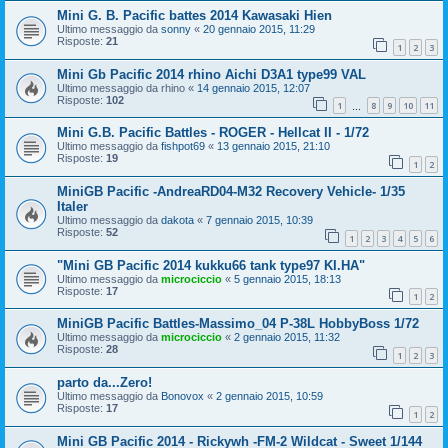
Mini G. B. Pacific battes 2014 Kawasaki Hien
Ultimo messaggio da
sonny
«
20 gennaio 2015, 11:29
Risposte:
21
1
2
3
Mini Gb Pacific 2014 rhino Aichi D3A1 type99 VAL
Ultimo messaggio da
rhino
«
14 gennaio 2015, 12:07
Risposte:
102
1
8
9
10
11
…
Mini G.B. Pacific Battles - ROGER - Hellcat II - 1/72
Ultimo messaggio da
fishpot69
«
13 gennaio 2015, 21:10
Risposte:
19
1
2
MiniGB Pacific -AndreaRD04-M32 Recovery Vehicle- 1/35
Italer
Ultimo messaggio da
dakota
«
7 gennaio 2015, 10:39
Risposte:
52
1
2
3
4
5
6
"Mini GB Pacific 2014 kukku66 tank type97 KI.HA"
Ultimo messaggio da
microciccio
«
5 gennaio 2015, 18:13
Risposte:
17
1
2
MiniGB Pacific Battles-Massimo_04 P-38L HobbyBoss 1/72
Ultimo messaggio da
microciccio
«
2 gennaio 2015, 11:32
Risposte:
28
1
2
3
parto da...Zero!
Ultimo messaggio da
Bonovox
«
2 gennaio 2015, 10:59
Risposte:
17
1
2
Mini GB Pacific 2014 - Rickywh -FM-2 Wildcat - Sweet 1/144