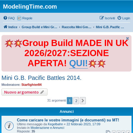
ModelingTime.com
FAQ
Regole
Iscriviti
Login
Indice
Group Build e Mini Group Build
Raccolta Mini Group Build
Mini G.B. Pacific Battles 2014.
Group Build MADE IN UK
2026/2027:SEZIONE
APERTA!
QUI!
Mini G.B. Pacific Battles 2014.
Moderatore:
Starfighter84
Nuovo argomento
1
2
Prossimo
31 argomenti
Annunci
Come caricare le vostre immagini (e documenti) su MT!
Ultimo messaggio da
Kegelbahn
«
22 febbraio 2023, 17:09
Inviato in
Moderazione e Annunci
Risposte:
35
1
2
3
4