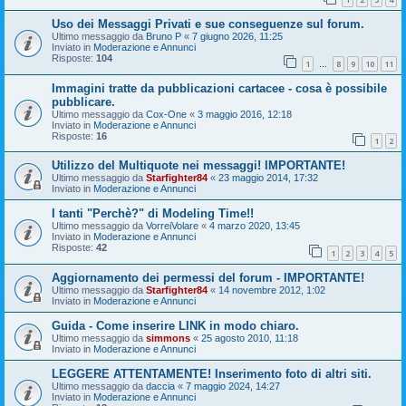
Uso dei Messaggi Privati e sue conseguenze sul forum.
Ultimo messaggio da
Bruno P
«
7 giugno 2026, 11:25
Inviato in
Moderazione e Annunci
Risposte:
104
1
8
9
10
11
…
Immagini tratte da pubblicazioni cartacee - cosa è possibile
pubblicare.
Ultimo messaggio da
Cox-One
«
3 maggio 2016, 12:18
Inviato in
Moderazione e Annunci
Risposte:
16
1
2
Utilizzo del Multiquote nei messaggi! IMPORTANTE!
Ultimo messaggio da
Starfighter84
«
23 maggio 2014, 17:32
Inviato in
Moderazione e Annunci
I tanti "Perchè?" di Modeling Time!!
Ultimo messaggio da
VorreiVolare
«
4 marzo 2020, 13:45
Inviato in
Moderazione e Annunci
Risposte:
42
1
2
3
4
5
Aggiornamento dei permessi del forum - IMPORTANTE!
Ultimo messaggio da
Starfighter84
«
14 novembre 2012, 1:02
Inviato in
Moderazione e Annunci
Guida - Come inserire LINK in modo chiaro.
Ultimo messaggio da
simmons
«
25 agosto 2010, 11:18
Inviato in
Moderazione e Annunci
LEGGERE ATTENTAMENTE! Inserimento foto di altri siti.
Ultimo messaggio da
daccia
«
7 maggio 2024, 14:27
Inviato in
Moderazione e Annunci