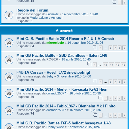
Risposte:
18
1
2
Regole del Forum.
Ultimo messaggio da
Giannide
«
14 novembre 2019, 19:48
Inviato in
Moderazione e Annunci
Risposte:
3
Argomenti
Mini G. B. Pacific Battle 2014 Rosario F-4 U 1 A Corsair
Ultimo messaggio da
microciccio
«
14 settembre 2019, 21:06
Risposte:
84
1
6
7
8
9
…
Mini GB Pacific Battle - SBD Dauntless - Italeri 1/48
Ultimo messaggio da
ROGER
«
18 aprile 2016, 10:45
Risposte:
150
1
13
14
15
16
…
F4U-1A Corsair - Revell 1/72 #newtooling!
Ultimo messaggio da
Seby
«
3 novembre 2015, 14:00
Risposte:
80
1
6
7
8
9
…
Mini GB Pacific 2014 - Merler - Kawasaki Ki-61 Hien
Ultimo messaggio da
corrado25877
«
16 ottobre 2015, 20:39
Risposte:
40
1
2
3
4
5
Mini GB Pacific 2014 - Fabio1967 - Blenheim Mk I Finito
Ultimo messaggio da
corrado25877
«
16 ottobre 2015, 20:36
Risposte:
74
1
5
6
7
8
…
Mini G.B. Pacific Battles F6F-5 hellcat hasegawa 1/48
Ultimo messaggio da
Danny Wilde
«
2 settembre 2015, 18:40