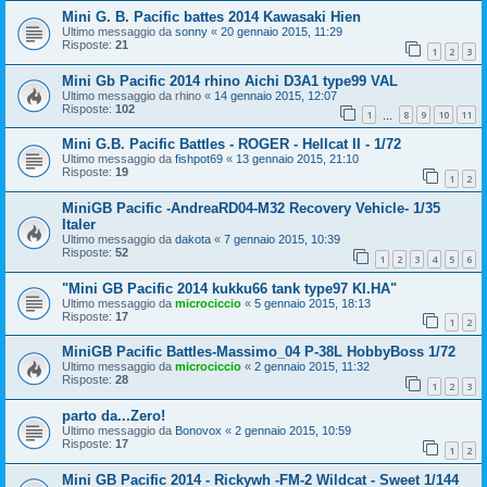
Mini G. B. Pacific battes 2014 Kawasaki Hien
Ultimo messaggio da
sonny
«
20 gennaio 2015, 11:29
Risposte:
21
1
2
3
Mini Gb Pacific 2014 rhino Aichi D3A1 type99 VAL
Ultimo messaggio da
rhino
«
14 gennaio 2015, 12:07
Risposte:
102
1
8
9
10
11
…
Mini G.B. Pacific Battles - ROGER - Hellcat II - 1/72
Ultimo messaggio da
fishpot69
«
13 gennaio 2015, 21:10
Risposte:
19
1
2
MiniGB Pacific -AndreaRD04-M32 Recovery Vehicle- 1/35
Italer
Ultimo messaggio da
dakota
«
7 gennaio 2015, 10:39
Risposte:
52
1
2
3
4
5
6
"Mini GB Pacific 2014 kukku66 tank type97 KI.HA"
Ultimo messaggio da
microciccio
«
5 gennaio 2015, 18:13
Risposte:
17
1
2
MiniGB Pacific Battles-Massimo_04 P-38L HobbyBoss 1/72
Ultimo messaggio da
microciccio
«
2 gennaio 2015, 11:32
Risposte:
28
1
2
3
parto da...Zero!
Ultimo messaggio da
Bonovox
«
2 gennaio 2015, 10:59
Risposte:
17
1
2
Mini GB Pacific 2014 - Rickywh -FM-2 Wildcat - Sweet 1/144