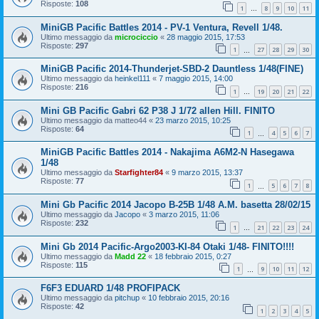
Risposte:
108
1
8
9
10
11
…
MiniGB Pacific Battles 2014 - PV-1 Ventura, Revell 1/48.
Ultimo messaggio da
microciccio
«
28 maggio 2015, 17:53
Risposte:
297
1
27
28
29
30
…
MiniGB Pacific 2014-Thunderjet-SBD-2 Dauntless 1/48(FINE)
Ultimo messaggio da
heinkel111
«
7 maggio 2015, 14:00
Risposte:
216
1
19
20
21
22
…
Mini GB Pacific Gabri 62 P38 J 1/72 allen Hill. FINITO
Ultimo messaggio da
matteo44
«
23 marzo 2015, 10:25
Risposte:
64
1
4
5
6
7
…
MiniGB Pacific Battles 2014 - Nakajima A6M2-N Hasegawa
1/48
Ultimo messaggio da
Starfighter84
«
9 marzo 2015, 13:37
Risposte:
77
1
5
6
7
8
…
Mini Gb Pacific 2014 Jacopo B-25B 1/48 A.M. basetta 28/02/15
Ultimo messaggio da
Jacopo
«
3 marzo 2015, 11:06
Risposte:
232
1
21
22
23
24
…
Mini Gb 2014 Pacific-Argo2003-KI-84 Otaki 1/48- FINITO!!!!
Ultimo messaggio da
Madd 22
«
18 febbraio 2015, 0:27
Risposte:
115
1
9
10
11
12
…
F6F3 EDUARD 1/48 PROFIPACK
Ultimo messaggio da
pitchup
«
10 febbraio 2015, 20:16
Risposte:
42
1
2
3
4
5