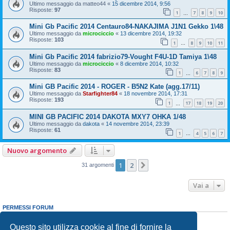
Ultimo messaggio da
matteo44
«
15 dicembre 2014, 9:56
Risposte:
97
1
7
8
9
10
…
Mini Gb Pacific 2014 Centauro84-NAKAJIMA J1N1 Gekko 1\48
Ultimo messaggio da
microciccio
«
13 dicembre 2014, 19:32
Risposte:
103
1
8
9
10
11
…
Mini Gb Pacific 2014 fabrizio79-Vought F4U-1D Tamiya 1\48
Ultimo messaggio da
microciccio
«
8 dicembre 2014, 10:32
Risposte:
83
1
6
7
8
9
…
Mini GB Pacific 2014 - ROGER - B5N2 Kate (agg.17/11)
Ultimo messaggio da
Starfighter84
«
18 novembre 2014, 17:31
Risposte:
193
1
17
18
19
20
…
MINI GB PACIFIC 2014 DAKOTA MXY7 OHKA 1/48
Ultimo messaggio da
dakota
«
14 novembre 2014, 23:39
Risposte:
61
1
4
5
6
7
…
Nuovo argomento
1
2
Prossimo
31 argomenti
Vai a
PERMESSI FORUM
Non puoi
aprire nuovi argomenti
Non puoi
rispondere negli argomenti
Questo sito utilizza cookie al fine di fornire la