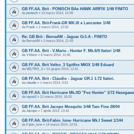
GB FF.AA. Brit - PONISCH BAe HAWK AIRFIX 1/48 FINITO
da
ponisch
»
13 marzo 2014, 14:39
GB FF.AA. Brit-Frank-GR MK.III e Lancaster 1/48
da
Frank
»
2 marzo 2014, 12:02
Re: GB Brit - BernaAM - Jaguar Gr1-A - FINITO
da
BernaAM
»
2 marzo 2014, 21:43
GB FF.AA. Brit - V.Mario - Hunter F. Mk.6/9 Italeri 1/48
da
V.Mario
»
6 marzo 2014, 11:06
GB FF.AA. Brit Veltro_3 Spitfire MKIX 1/48 Eduard
da
VELTRO_3
»
22 giugno 2014, 12:41
GB FF.AA. Brit - Claudio - Jaguar GR.1 1:72 Italeri.
da
claudio
»
1 marzo 2014, 0:51
GB FF.AA. Brit Hurricane Mk.IID "Fox Hunter" 1/72 Hasegaw
da
rayon2
»
12 marzo 2014, 18:20
GB FF.AA. Brit Jacopo Mosquito 1/48 Tam Fine 28/04
da
Jacopo
»
7 aprile 2014, 13:42
GB FF.AA. Brit-Fabio_lone- Hurricane Mk.I Sweet 1/144
da
Fabio_lone
»
14 marzo 2014, 22:51