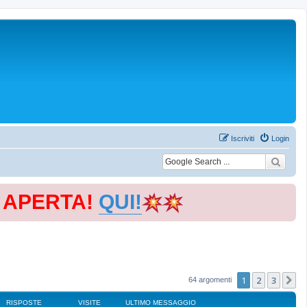
Iscriviti
Login
E APERTA!
QUI!
1
2
3
P
64 argomenti
RISPOSTE
VISITE
ULTIMO MESSAGGIO