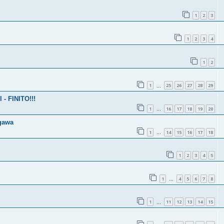
1
2
3
1
2
3
4
1
2
1
25
26
27
28
29
…
 - FINITO!!!
1
16
17
18
19
20
…
gawa
1
14
15
16
17
18
…
1
2
3
4
5
1
4
5
6
7
8
…
1
11
12
13
14
15
…