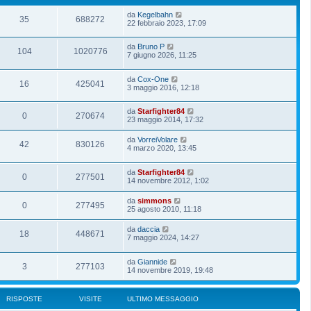
da
Kegelbahn
35
688272
22 febbraio 2023, 17:09
da
Bruno P
104
1020776
7 giugno 2026, 11:25
da
Cox-One
16
425041
3 maggio 2016, 12:18
da
Starfighter84
0
270674
23 maggio 2014, 17:32
da
VorreiVolare
42
830126
4 marzo 2020, 13:45
da
Starfighter84
0
277501
14 novembre 2012, 1:02
da
simmons
0
277495
25 agosto 2010, 11:18
da
daccia
18
448671
7 maggio 2024, 14:27
da
Giannide
3
277103
14 novembre 2019, 19:48
RISPOSTE
VISITE
ULTIMO MESSAGGIO