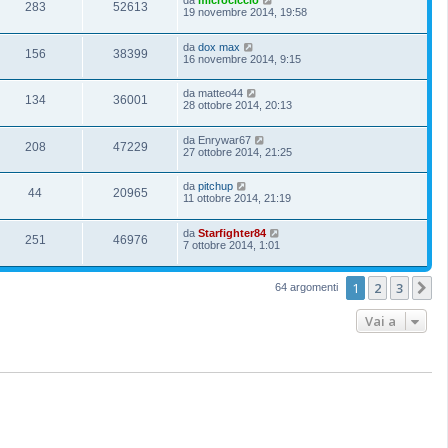
283
52613
19 novembre 2014, 19:58
da
dox max
156
38399
16 novembre 2014, 9:15
da
matteo44
134
36001
28 ottobre 2014, 20:13
da
Enrywar67
208
47229
27 ottobre 2014, 21:25
da
pitchup
44
20965
11 ottobre 2014, 21:19
da
Starfighter84
251
46976
7 ottobre 2014, 1:01
1
2
3
P
64 argomenti
Vai a