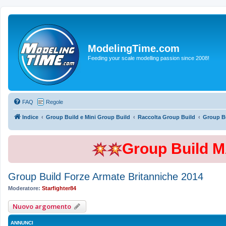
ModelingTime.com
Feeding your scale modelling passion since 2008!
FAQ
Regole
Indice
Group Build e Mini Group Build
Raccolta Group Build
Group Bu
Group Build 
Group Build Forze Armate Britanniche 2014
Moderatore:
Starfighter84
Nuovo argomento
ANNUNCI