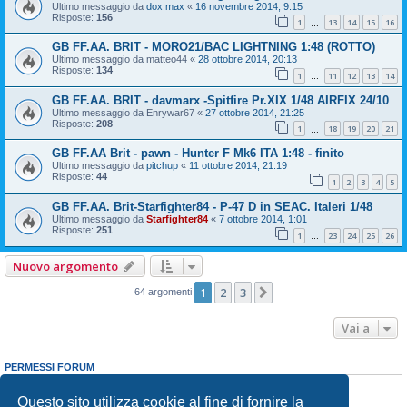
Ultimo messaggio da
dox max
«
16 novembre 2014, 9:15
Risposte:
156
1
13
14
15
16
…
GB FF.AA. BRIT - MORO21/BAC LIGHTNING 1:48 (ROTTO)
Ultimo messaggio da
matteo44
«
28 ottobre 2014, 20:13
Risposte:
134
1
11
12
13
14
…
GB FF.AA. BRIT - davmarx -Spitfire Pr.XIX 1/48 AIRFIX 24/10
Ultimo messaggio da
Enrywar67
«
27 ottobre 2014, 21:25
Risposte:
208
1
18
19
20
21
…
GB FF.AA Brit - pawn - Hunter F Mk6 ITA 1:48 - finito
Ultimo messaggio da
pitchup
«
11 ottobre 2014, 21:19
Risposte:
44
1
2
3
4
5
GB FF.AA. Brit-Starfighter84 - P-47 D in SEAC. Italeri 1/48
Ultimo messaggio da
Starfighter84
«
7 ottobre 2014, 1:01
Risposte:
251
1
23
24
25
26
…
Nuovo argomento
1
2
3
Prossimo
64 argomenti
Vai a
PERMESSI FORUM
Non puoi
aprire nuovi argomenti
Non puoi
rispondere negli argomenti
Questo sito utilizza cookie al fine di fornire la