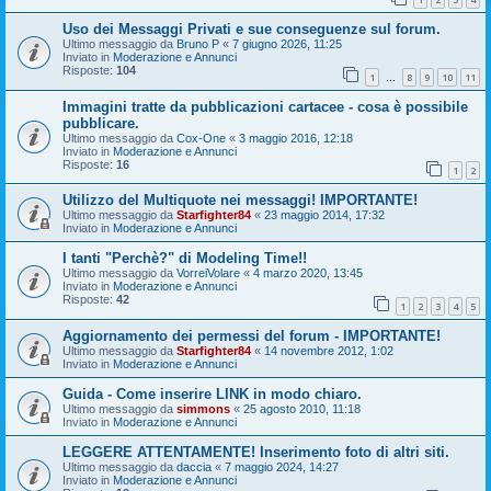
Uso dei Messaggi Privati e sue conseguenze sul forum.
Ultimo messaggio da
Bruno P
«
7 giugno 2026, 11:25
Inviato in
Moderazione e Annunci
Risposte:
104
1
8
9
10
11
…
Immagini tratte da pubblicazioni cartacee - cosa è possibile
pubblicare.
Ultimo messaggio da
Cox-One
«
3 maggio 2016, 12:18
Inviato in
Moderazione e Annunci
Risposte:
16
1
2
Utilizzo del Multiquote nei messaggi! IMPORTANTE!
Ultimo messaggio da
Starfighter84
«
23 maggio 2014, 17:32
Inviato in
Moderazione e Annunci
I tanti "Perchè?" di Modeling Time!!
Ultimo messaggio da
VorreiVolare
«
4 marzo 2020, 13:45
Inviato in
Moderazione e Annunci
Risposte:
42
1
2
3
4
5
Aggiornamento dei permessi del forum - IMPORTANTE!
Ultimo messaggio da
Starfighter84
«
14 novembre 2012, 1:02
Inviato in
Moderazione e Annunci
Guida - Come inserire LINK in modo chiaro.
Ultimo messaggio da
simmons
«
25 agosto 2010, 11:18
Inviato in
Moderazione e Annunci
LEGGERE ATTENTAMENTE! Inserimento foto di altri siti.
Ultimo messaggio da
daccia
«
7 maggio 2024, 14:27
Inviato in
Moderazione e Annunci