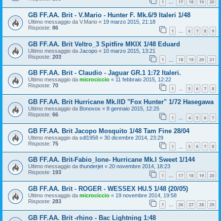
1
17
18
19
20
…
GB FF.AA. Brit - V.Mario - Hunter F. Mk.6/9 Italeri 1/48
Ultimo messaggio da
V.Mario
«
19 marzo 2015, 21:18
Risposte:
86
1
6
7
8
9
…
GB FF.AA. Brit Veltro_3 Spitfire MKIX 1/48 Eduard
Ultimo messaggio da
Jacopo
«
10 marzo 2015, 13:21
Risposte:
203
1
18
19
20
21
…
GB FF.AA. Brit - Claudio - Jaguar GR.1 1:72 Italeri.
Ultimo messaggio da
microciccio
«
11 febbraio 2015, 12:22
Risposte:
70
1
5
6
7
8
…
GB FF.AA. Brit Hurricane Mk.IID "Fox Hunter" 1/72 Hasegawa
Ultimo messaggio da
Bonovox
«
8 gennaio 2015, 12:25
Risposte:
66
1
4
5
6
7
…
GB FF.AA. Brit Jacopo Mosquito 1/48 Tam Fine 28/04
Ultimo messaggio da
sdl1958
«
30 dicembre 2014, 23:29
Risposte:
75
1
5
6
7
8
…
GB FF.AA. Brit-Fabio_lone- Hurricane Mk.I Sweet 1/144
Ultimo messaggio da
thunderjet
«
20 novembre 2014, 18:23
Risposte:
193
1
17
18
19
20
…
GB FF.AA. Brit - ROGER - WESSEX HU.5 1/48 (20/05)
Ultimo messaggio da
microciccio
«
19 novembre 2014, 19:58
Risposte:
283
1
26
27
28
29
…
GB FF.AA. Brit -rhino - Bac Lightning 1:48