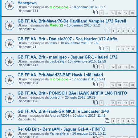
Hasegawa
Ultimo messaggio da
microciccio
«
18 gennaio 2016, 0:27
Risposte:
171
1
15
16
17
18
…
GB FF.AA. Brit-Maver76-De Havilland Vampire 1/72 Revell
Ultimo messaggio da
Madd 22
«
15 gennaio 2016, 2:12
Risposte:
48
1
2
3
4
5
GB FF.AA. Brit - Daniele2007 - Sea Harrier 1/72 Airfix
Ultimo messaggio da
toski
«
18 novembre 2015, 11:09
Risposte:
71
1
5
6
7
8
…
GB FF.AA. Brit - mauilgeo - Jaguar GR-1 - Italeri 1/72
Ultimo messaggio da
paolo72fg
«
10 novembre 2015, 12:59
Risposte:
143
1
12
13
14
15
…
GB FF.AA. Brit-Madd22-BAE Hawk 1:48 Italeri
Ultimo messaggio da
microciccio
«
17 agosto 2015, 15:41
Risposte:
194
1
17
18
19
20
…
GB FF.AA. Brit - PONISCH BAe HAWK AIRFIX 1/48 FINITO
Ultimo messaggio da
ponisch
«
25 luglio 2015, 19:29
Risposte:
126
1
10
11
12
13
…
GB FF.AA. Brit-Frank-GR MK.III e Lancaster 1/48
Ultimo messaggio da
AndreaRD04
«
10 giugno 2015, 11:42
Risposte:
46
1
2
3
4
5
Re: GB Brit - BernaAM - Jaguar Gr1-A - FINITO
Ultimo messaggio da
PanteraNera
«
26 maggio 2015, 10:11
Risposte:
198