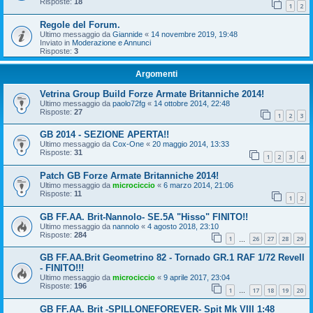
Risposte:
18
1
2
Regole del Forum.
Ultimo messaggio da
Giannide
«
14 novembre 2019, 19:48
Inviato in
Moderazione e Annunci
Risposte:
3
Argomenti
Vetrina Group Build Forze Armate Britanniche 2014!
Ultimo messaggio da
paolo72fg
«
14 ottobre 2014, 22:48
Risposte:
27
1
2
3
GB 2014 - SEZIONE APERTA!!
Ultimo messaggio da
Cox-One
«
20 maggio 2014, 13:33
Risposte:
31
1
2
3
4
Patch GB Forze Armate Britanniche 2014!
Ultimo messaggio da
microciccio
«
6 marzo 2014, 21:06
Risposte:
11
1
2
GB FF.AA. Brit-Nannolo- SE.5A "Hisso" FINITO!!
Ultimo messaggio da
nannolo
«
4 agosto 2018, 23:10
Risposte:
284
1
26
27
28
29
…
GB FF.AA.Brit Geometrino 82 - Tornado GR.1 RAF 1/72 Revell
- FINITO!!!
Ultimo messaggio da
microciccio
«
9 aprile 2017, 23:04
Risposte:
196
1
17
18
19
20
…
GB FF.AA. Brit -SPILLONEFOREVER- Spit Mk VIII 1:48