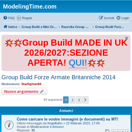
ModelingTime.com
FAQ
Regole
Iscriviti
Login
Indice
Group Build e Mini Group Build
Raccolta Group Build
Group Build Forze Armate Britanniche 2014
Group Build MADE IN UK
2026/2027:SEZIONE
APERTA!
QUI!
Group Build Forze Armate Britanniche 2014
Moderatore:
Starfighter84
Nuovo argomento
1
2
3
Prossimo
64 argomenti
Annunci
Come caricare le vostre immagini (e documenti) su MT!
Ultimo messaggio da
Kegelbahn
«
22 febbraio 2023, 17:09
Inviato in
Moderazione e Annunci
Risposte:
35
1
2
3
4