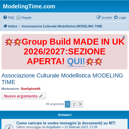
ModelingTime.com
FAQ
Regole
Iscriviti
Login
Indice
Associazione Culturale Modellistica MODELING TIME
Group Build MADE IN UK
2026/2027:SEZIONE
APERTA!
QUI!
Associazione Culturale Modellistica MODELING
TIME
Moderatore:
Starfighter84
Nuovo argomento
1
2
Prossimo
49 argomenti
Annunci
Come caricare le vostre immagini (e documenti) su MT!
Ultimo messaggio da
Kegelbahn
«
22 febbraio 2023, 17:09