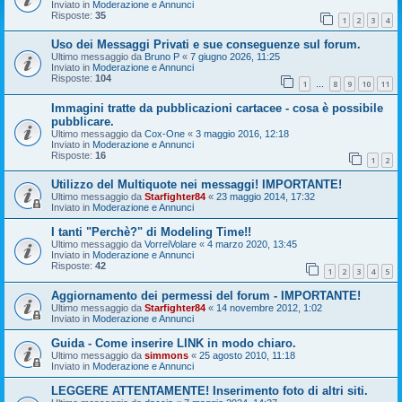
Inviato in
Moderazione e Annunci
Risposte:
35
1
2
3
4
Uso dei Messaggi Privati e sue conseguenze sul forum.
Ultimo messaggio da
Bruno P
«
7 giugno 2026, 11:25
Inviato in
Moderazione e Annunci
Risposte:
104
1
8
9
10
11
…
Immagini tratte da pubblicazioni cartacee - cosa è possibile
pubblicare.
Ultimo messaggio da
Cox-One
«
3 maggio 2016, 12:18
Inviato in
Moderazione e Annunci
Risposte:
16
1
2
Utilizzo del Multiquote nei messaggi! IMPORTANTE!
Ultimo messaggio da
Starfighter84
«
23 maggio 2014, 17:32
Inviato in
Moderazione e Annunci
I tanti "Perchè?" di Modeling Time!!
Ultimo messaggio da
VorreiVolare
«
4 marzo 2020, 13:45
Inviato in
Moderazione e Annunci
Risposte:
42
1
2
3
4
5
Aggiornamento dei permessi del forum - IMPORTANTE!
Ultimo messaggio da
Starfighter84
«
14 novembre 2012, 1:02
Inviato in
Moderazione e Annunci
Guida - Come inserire LINK in modo chiaro.
Ultimo messaggio da
simmons
«
25 agosto 2010, 11:18
Inviato in
Moderazione e Annunci
LEGGERE ATTENTAMENTE! Inserimento foto di altri siti.