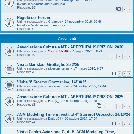
Ultimo messaggio da
daccia
«
7 maggio 2024, 14:27
Inviato in
Moderazione e Annunci
Risposte:
18
1
2
Regole del Forum.
Ultimo messaggio da
Giannide
«
14 novembre 2019, 19:48
Inviato in
Moderazione e Annunci
Risposte:
3
Argomenti
Associazione Culturale MT - APERTURA ISCRIZIONI 2026!
Ultimo messaggio da
Starfighter84
«
7 giugno 2026, 16:21
Risposte:
40
1
2
3
4
5
Visita Maristaer Grottaglie 25/2/26
Ultimo messaggio da
siderum_tenus
«
17 marzo 2026, 9:27
Risposte:
20
1
2
3
Visita 9° Stormo Grazzanise, 14/10/25
Ultimo messaggio da
siderum_tenus
«
24 ottobre 2025, 14:04
Risposte:
8
Associazione Culturale MT - APERTURA ISCRIZIONI 2025!
Ultimo messaggio da
Hardy_72
«
5 ottobre 2025, 20:48
Risposte:
71
1
5
6
7
8
…
ACM Modeling Time in vista al 4° Stormo! Grosseto, 14/10/24
Ultimo messaggio da
Enrico59
«
30 ottobre 2024, 17:04
Risposte:
24
1
2
3
Visita Centro Aviazione G. di F. ACM Modeling Time,