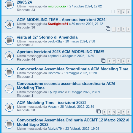
20/05/24
Ultimo messaggio da
microciccio
«
27 ottobre 2024, 12:02
Risposte:
23
1
2
3
ACM MODELING TIME - Apertura iscrizioni 2024!
Ultimo messaggio da
Starfighter84
«
30 marzo 2024, 21:42
Risposte:
36
1
2
3
4
visita al 32° Stormo di Amendola
Ultimo messaggio da
paolo72fg
«
10 marzo 2024, 7:58
Risposte:
2
Apertura iscrizioni 2023 ACM MODELING TIME!
Ultimo messaggio da
zaphod
«
30 agosto 2023, 16:30
Risposte:
44
1
2
3
4
5
Convocazione Assemblea Straordinaria ACM Modeling Time.
Ultimo messaggio da
Dioramik
«
19 maggio 2022, 13:20
Risposte:
2
Convocazione seconda assemblea straordinaria ACM
Modeling Time
Ultimo messaggio da
Fly-by-wire
«
11 maggio 2022, 23:09
Risposte:
1
ACM Modeling Time - iscrizioni 2022!
Ultimo messaggio da
Vegas
«
28 febbraio 2022, 22:39
Risposte:
50
1
2
3
4
5
6
Convocazione Assemblea Ordinaria ACCMT 12 Marzo 2022 al
Model Expo 2022
Ultimo messaggio da
fabrizio79
«
23 febbraio 2022, 19:08