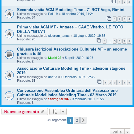
1
2
3
Seconda visita ACM Modeling Time - 7° RGT Vega, Rimini.
Ultimo messaggio da
Poli 19
«
18 ottobre 2019, 11:24
Risposte:
34
1
2
3
4
Prima visita ACM MT - Antares + CAAE Viterbo. LE FOTO
DELLA "GITA"!
Ultimo messaggio da
siderum_tenus
«
10 giugno 2019, 19:35
Risposte:
70
1
5
6
7
8
…
Chiusura iscrizioni Associazione Culturale MT - un enorme
grazie a tutti!
Ultimo messaggio da
Madd 22
«
5 aprile 2019, 16:27
Risposte:
2
Associazione Culturale Modeling Time - adesioni stagione
2019!
Ultimo messaggio da
das63
«
11 febbraio 2019, 22:36
Risposte:
51
1
2
3
4
5
6
Convocazione Assemblea Ordinaria dell’Associazione
Culturale Modellistica Modeling Time - 02 Marzo 2019
Ultimo messaggio da
Starfighter84
«
3 febbraio 2019, 21:27
Risposte:
3
Nuovo argomento
1
2
Prossimo
49 argomenti
Vai a