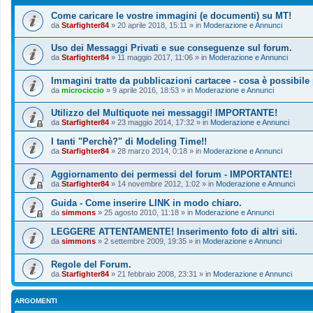
Come caricare le vostre immagini (e documenti) su MT!
da
Starfighter84
»
20 aprile 2018, 15:11
» in
Moderazione e Annunci
Uso dei Messaggi Privati e sue conseguenze sul forum.
da
Starfighter84
»
11 maggio 2017, 11:06
» in
Moderazione e Annunci
Immagini tratte da pubblicazioni cartacee - cosa è possibile
da
microciccio
»
9 aprile 2016, 18:53
» in
Moderazione e Annunci
Utilizzo del Multiquote nei messaggi! IMPORTANTE!
da
Starfighter84
»
23 maggio 2014, 17:32
» in
Moderazione e Annunci
I tanti "Perchè?" di Modeling Time!!
da
Starfighter84
»
28 marzo 2014, 0:18
» in
Moderazione e Annunci
Aggiornamento dei permessi del forum - IMPORTANTE!
da
Starfighter84
»
14 novembre 2012, 1:02
» in
Moderazione e Annunci
Guida - Come inserire LINK in modo chiaro.
da
simmons
»
25 agosto 2010, 11:18
» in
Moderazione e Annunci
LEGGERE ATTENTAMENTE! Inserimento foto di altri siti.
da
simmons
»
2 settembre 2009, 19:35
» in
Moderazione e Annunci
Regole del Forum.
da
Starfighter84
»
21 febbraio 2008, 23:31
» in
Moderazione e Annunci
ARGOMENTI