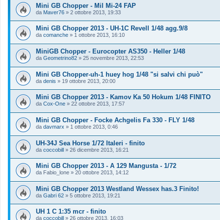
Mini GB Chopper - Mil Mi-24 FAP
da
Maver76
»
2 ottobre 2013, 19:33
Mini GB Chopper 2013 - UH-1C Revell 1/48 agg.9/8
da
comanche
»
1 ottobre 2013, 16:10
MiniGB Chopper - Eurocopter AS350 - Heller 1/48
da
Geometrino82
»
25 novembre 2013, 22:53
Mini GB Chopper-uh-1 huey hog 1/48 "si salvi chi può"
da
denis
»
19 ottobre 2013, 20:00
Mini GB Chopper 2013 - Kamov Ka 50 Hokum 1/48 FINITO
da
Cox-One
»
22 ottobre 2013, 17:57
Mini GB Chopper - Focke Achgelis Fa 330 - FLY 1/48
da
davmarx
»
1 ottobre 2013, 0:46
UH-34J Sea Horse 1/72 Italeri - finito
da
coccobill
»
26 dicembre 2013, 16:21
Mini GB Chopper 2013 - A 129 Mangusta - 1/72
da
Fabio_lone
»
20 ottobre 2013, 14:12
Mini GB Chopper 2013 Westland Wessex has.3 Finito!
da
Gabri 62
»
5 ottobre 2013, 19:21
UH 1 C 1:35 mcr - finito
da
coccobill
»
26 ottobre 2013, 16:03