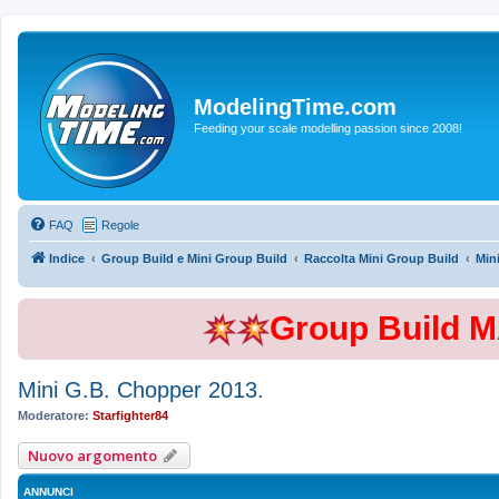
ModelingTime.com
Feeding your scale modelling passion since 2008!
FAQ
Regole
Indice
Group Build e Mini Group Build
Raccolta Mini Group Build
Min
Group Build 
Mini G.B. Chopper 2013.
Moderatore:
Starfighter84
Nuovo argomento
ANNUNCI