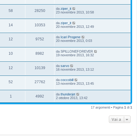
da
ziper_it
58
28250
23 novembre 2013, 10:58
da
ziper_it
14
10353
20 novembre 2013, 12:49
da
Icari Progene
12
9752
20 novembre 2013, 0:03
da
SPILLONEFOREVER
10
8982
19 novembre 2013, 16:32
da
sarvo
12
10139
16 novembre 2013, 13:12
da
coccobill
52
27762
13 novembre 2013, 13:45
da
thunderjet
1
4992
2 ottobre 2013, 13:42
17 argomenti • Pagina
1
di
1
Vai a