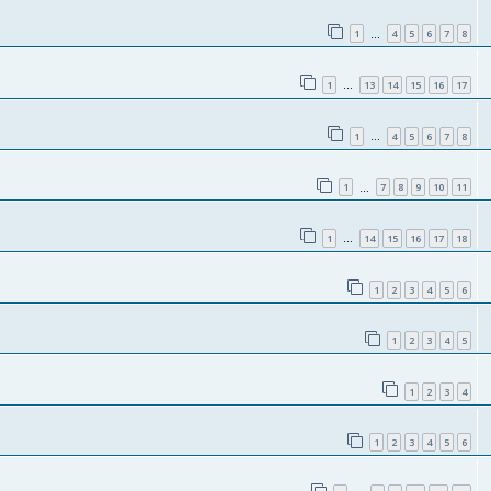
1
4
5
6
7
8
…
1
13
14
15
16
17
…
1
4
5
6
7
8
…
1
7
8
9
10
11
…
1
14
15
16
17
18
…
1
2
3
4
5
6
1
2
3
4
5
1
2
3
4
1
2
3
4
5
6