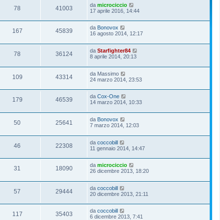
da
microciccio
78
41003
17 aprile 2016, 14:44
da
Bonovox
167
45839
16 agosto 2014, 12:17
da
Starfighter84
78
36124
8 aprile 2014, 20:13
da
Massimo
109
43314
24 marzo 2014, 23:53
da
Cox-One
179
46539
14 marzo 2014, 10:33
da
Bonovox
50
25641
7 marzo 2014, 12:03
da
coccobill
46
22308
11 gennaio 2014, 14:47
da
microciccio
31
18090
26 dicembre 2013, 18:20
da
coccobill
57
29444
20 dicembre 2013, 21:11
da
coccobill
117
35403
6 dicembre 2013, 7:41