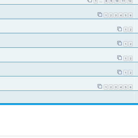
1
8
9
10
11
12
…
1
2
3
4
5
6
1
2
1
2
1
2
1
2
1
2
3
4
5
6