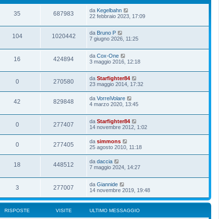
da
Kegelbahn
35
687983
22 febbraio 2023, 17:09
da
Bruno P
104
1020442
7 giugno 2026, 11:25
da
Cox-One
16
424894
3 maggio 2016, 12:18
da
Starfighter84
0
270580
23 maggio 2014, 17:32
da
VorreiVolare
42
829848
4 marzo 2020, 13:45
da
Starfighter84
0
277407
14 novembre 2012, 1:02
da
simmons
0
277405
25 agosto 2010, 11:18
da
daccia
18
448512
7 maggio 2024, 14:27
da
Giannide
3
277007
14 novembre 2019, 19:48
RISPOSTE
VISITE
ULTIMO MESSAGGIO