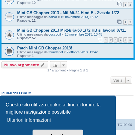
Risposte:
10
1
2
Mini GB Chopper 2013 - Mil Mi-24 Hind E - Zvezda 1/72
Ultimo messaggio da
sarvo
«
16 novembre 2013, 13:12
Risposte:
12
1
2
Mini GB Chopper 2013 Mi-24/Ka-50 1/72 HB si lavora! 07/11
Ultimo messaggio da
coccobill
«
13 novembre 2013, 13:45
Risposte:
52
1
2
3
4
5
6
Patch Mini GB Chopper 2013!
Ultimo messaggio da
thunderjet
«
2 ottobre 2013, 13:42
Risposte:
1
Nuovo argomento
17 argomenti • Pagina
1
di
1
Vai a
PERMESSI FORUM
Non puoi
aprire nuovi argomenti
Non puoi
rispondere negli argomenti
Questo sito utilizza cookie al fine di fornire la
Non puoi
modificare i tuoi messaggi
migliore navigazione possibile
Non puoi
cancellare i tuoi messaggi
Non puoi
inviare allegati
Ulteriori informazioni
Indice
Contattaci
Cancella cookie
Tutti gli orari sono
UTC+02:00