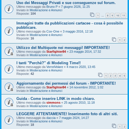
Uso dei Messaggi Privati e sue conseguenze sul forum.
Ultimo messaggio da
Bruno P
«
7 giugno 2026, 11:25
Inviato in
Moderazione e Annunci
Risposte:
104
1
8
9
10
11
…
Immagini tratte da pubblicazioni cartacee - cosa è possibile
pubblicare.
Ultimo messaggio da
Cox-One
«
3 maggio 2016, 12:18
Inviato in
Moderazione e Annunci
Risposte:
16
1
2
Utilizzo del Multiquote nei messaggi! IMPORTANTE!
Ultimo messaggio da
Starfighter84
«
23 maggio 2014, 17:32
Inviato in
Moderazione e Annunci
I tanti "Perchè?" di Modeling Time!!
Ultimo messaggio da
VorreiVolare
«
4 marzo 2020, 13:45
Inviato in
Moderazione e Annunci
Risposte:
42
1
2
3
4
5
Aggiornamento dei permessi del forum - IMPORTANTE!
Ultimo messaggio da
Starfighter84
«
14 novembre 2012, 1:02
Inviato in
Moderazione e Annunci
Guida - Come inserire LINK in modo chiaro.
Ultimo messaggio da
simmons
«
25 agosto 2010, 11:18
Inviato in
Moderazione e Annunci
LEGGERE ATTENTAMENTE! Inserimento foto di altri siti.
Ultimo messaggio da
daccia
«
7 maggio 2024, 14:27
Inviato in
Moderazione e Annunci
Risposte:
18
1
2