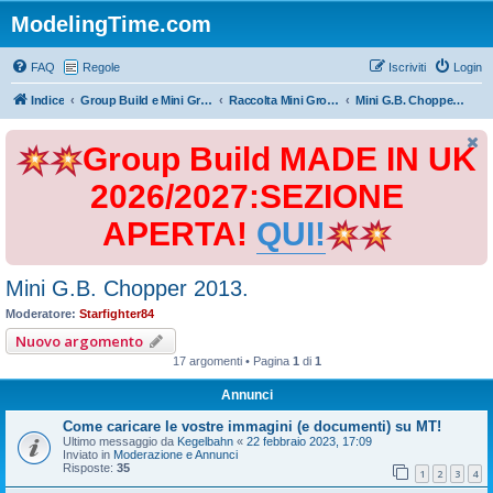
ModelingTime.com
FAQ
Regole
Iscriviti
Login
Indice
Group Build e Mini Group Build
Raccolta Mini Group Build
Mini G.B. Chopper 2013.
Group Build MADE IN UK
2026/2027:SEZIONE
APERTA!
QUI!
Mini G.B. Chopper 2013.
Moderatore:
Starfighter84
Nuovo argomento
17 argomenti • Pagina
1
di
1
Annunci
Come caricare le vostre immagini (e documenti) su MT!
Ultimo messaggio da
Kegelbahn
«
22 febbraio 2023, 17:09
Inviato in
Moderazione e Annunci
Risposte:
35
1
2
3
4