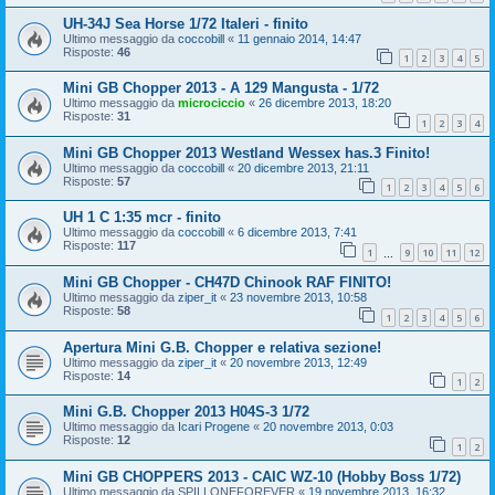
UH-34J Sea Horse 1/72 Italeri - finito
Ultimo messaggio da
coccobill
«
11 gennaio 2014, 14:47
Risposte:
46
1
2
3
4
5
Mini GB Chopper 2013 - A 129 Mangusta - 1/72
Ultimo messaggio da
microciccio
«
26 dicembre 2013, 18:20
Risposte:
31
1
2
3
4
Mini GB Chopper 2013 Westland Wessex has.3 Finito!
Ultimo messaggio da
coccobill
«
20 dicembre 2013, 21:11
Risposte:
57
1
2
3
4
5
6
UH 1 C 1:35 mcr - finito
Ultimo messaggio da
coccobill
«
6 dicembre 2013, 7:41
Risposte:
117
1
9
10
11
12
…
Mini GB Chopper - CH47D Chinook RAF FINITO!
Ultimo messaggio da
ziper_it
«
23 novembre 2013, 10:58
Risposte:
58
1
2
3
4
5
6
Apertura Mini G.B. Chopper e relativa sezione!
Ultimo messaggio da
ziper_it
«
20 novembre 2013, 12:49
Risposte:
14
1
2
Mini G.B. Chopper 2013 H04S-3 1/72
Ultimo messaggio da
Icari Progene
«
20 novembre 2013, 0:03
Risposte:
12
1
2
Mini GB CHOPPERS 2013 - CAIC WZ-10 (Hobby Boss 1/72)
Ultimo messaggio da
SPILLONEFOREVER
«
19 novembre 2013, 16:32