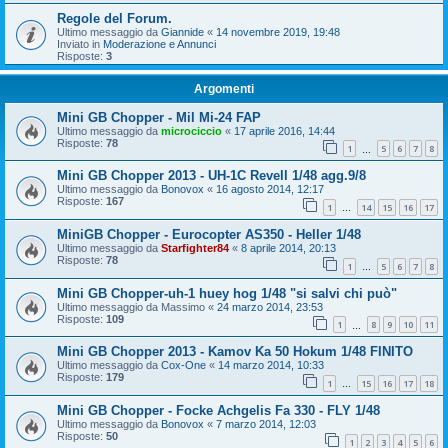
Regole del Forum.
Ultimo messaggio da
Giannide
«
14 novembre 2019, 19:48
Inviato in
Moderazione e Annunci
Risposte:
3
Argomenti
Mini GB Chopper - Mil Mi-24 FAP
Ultimo messaggio da
microciccio
«
17 aprile 2016, 14:44
Risposte:
78
1
5
6
7
8
…
Mini GB Chopper 2013 - UH-1C Revell 1/48 agg.9/8
Ultimo messaggio da
Bonovox
«
16 agosto 2014, 12:17
Risposte:
167
1
14
15
16
17
…
MiniGB Chopper - Eurocopter AS350 - Heller 1/48
Ultimo messaggio da
Starfighter84
«
8 aprile 2014, 20:13
Risposte:
78
1
5
6
7
8
…
Mini GB Chopper-uh-1 huey hog 1/48 "si salvi chi può"
Ultimo messaggio da
Massimo
«
24 marzo 2014, 23:53
Risposte:
109
1
8
9
10
11
…
Mini GB Chopper 2013 - Kamov Ka 50 Hokum 1/48 FINITO
Ultimo messaggio da
Cox-One
«
14 marzo 2014, 10:33
Risposte:
179
1
15
16
17
18
…
Mini GB Chopper - Focke Achgelis Fa 330 - FLY 1/48
Ultimo messaggio da
Bonovox
«
7 marzo 2014, 12:03
Risposte:
50
1
2
3
4
5
6