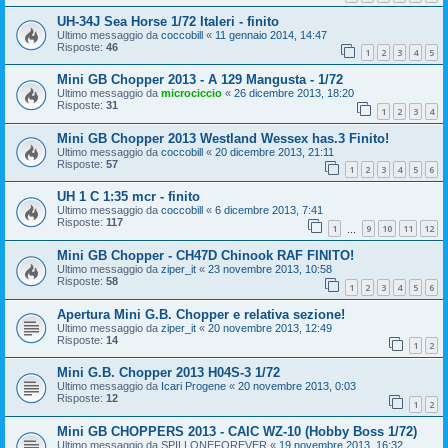
UH-34J Sea Horse 1/72 Italeri - finito
Ultimo messaggio da
coccobill
«
11 gennaio 2014, 14:47
Risposte:
46
1
2
3
4
5
Mini GB Chopper 2013 - A 129 Mangusta - 1/72
Ultimo messaggio da
microciccio
«
26 dicembre 2013, 18:20
Risposte:
31
1
2
3
4
Mini GB Chopper 2013 Westland Wessex has.3 Finito!
Ultimo messaggio da
coccobill
«
20 dicembre 2013, 21:11
Risposte:
57
1
2
3
4
5
6
UH 1 C 1:35 mcr - finito
Ultimo messaggio da
coccobill
«
6 dicembre 2013, 7:41
Risposte:
117
1
9
10
11
12
…
Mini GB Chopper - CH47D Chinook RAF FINITO!
Ultimo messaggio da
ziper_it
«
23 novembre 2013, 10:58
Risposte:
58
1
2
3
4
5
6
Apertura Mini G.B. Chopper e relativa sezione!
Ultimo messaggio da
ziper_it
«
20 novembre 2013, 12:49
Risposte:
14
1
2
Mini G.B. Chopper 2013 H04S-3 1/72
Ultimo messaggio da
Icari Progene
«
20 novembre 2013, 0:03
Risposte:
12
1
2
Mini GB CHOPPERS 2013 - CAIC WZ-10 (Hobby Boss 1/72)
Ultimo messaggio da
SPILLONEFOREVER
«
19 novembre 2013, 16:32