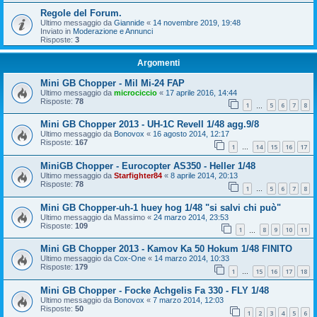
Regole del Forum.
Ultimo messaggio da
Giannide
«
14 novembre 2019, 19:48
Inviato in
Moderazione e Annunci
Risposte:
3
Argomenti
Mini GB Chopper - Mil Mi-24 FAP
Ultimo messaggio da
microciccio
«
17 aprile 2016, 14:44
Risposte:
78
1
5
6
7
8
…
Mini GB Chopper 2013 - UH-1C Revell 1/48 agg.9/8
Ultimo messaggio da
Bonovox
«
16 agosto 2014, 12:17
Risposte:
167
1
14
15
16
17
…
MiniGB Chopper - Eurocopter AS350 - Heller 1/48
Ultimo messaggio da
Starfighter84
«
8 aprile 2014, 20:13
Risposte:
78
1
5
6
7
8
…
Mini GB Chopper-uh-1 huey hog 1/48 "si salvi chi può"
Ultimo messaggio da
Massimo
«
24 marzo 2014, 23:53
Risposte:
109
1
8
9
10
11
…
Mini GB Chopper 2013 - Kamov Ka 50 Hokum 1/48 FINITO
Ultimo messaggio da
Cox-One
«
14 marzo 2014, 10:33
Risposte:
179
1
15
16
17
18
…
Mini GB Chopper - Focke Achgelis Fa 330 - FLY 1/48
Ultimo messaggio da
Bonovox
«
7 marzo 2014, 12:03
Risposte:
50
1
2
3
4
5
6