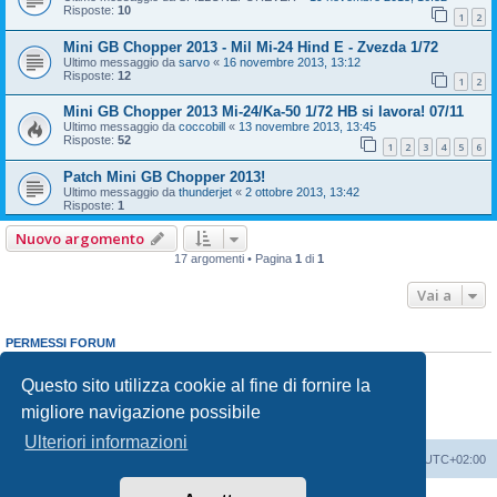
Risposte:
10
1
2
Mini GB Chopper 2013 - Mil Mi-24 Hind E - Zvezda 1/72
Ultimo messaggio da
sarvo
«
16 novembre 2013, 13:12
Risposte:
12
1
2
Mini GB Chopper 2013 Mi-24/Ka-50 1/72 HB si lavora! 07/11
Ultimo messaggio da
coccobill
«
13 novembre 2013, 13:45
Risposte:
52
1
2
3
4
5
6
Patch Mini GB Chopper 2013!
Ultimo messaggio da
thunderjet
«
2 ottobre 2013, 13:42
Risposte:
1
Nuovo argomento
17 argomenti • Pagina
1
di
1
Vai a
PERMESSI FORUM
Non puoi
aprire nuovi argomenti
Non puoi
rispondere negli argomenti
Questo sito utilizza cookie al fine di fornire la
Non puoi
modificare i tuoi messaggi
migliore navigazione possibile
Non puoi
cancellare i tuoi messaggi
Non puoi
inviare allegati
Ulteriori informazioni
Indice
Contattaci
Cancella cookie
Tutti gli orari sono
UTC+02:00