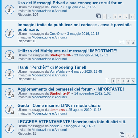
Uso dei Messaggi Privati e sue conseguenze sul forum.
Ultimo messaggio da
Bruno P
«
7 giugno 2026, 11:25
Inviato in
Moderazione e Annunci
Risposte:
104
1
8
9
10
11
…
Immagini tratte da pubblicazioni cartacee - cosa è possibile
pubblicare.
Ultimo messaggio da
Cox-One
«
3 maggio 2016, 12:18
Inviato in
Moderazione e Annunci
Risposte:
16
1
2
Utilizzo del Multiquote nei messaggi! IMPORTANTE!
Ultimo messaggio da
Starfighter84
«
23 maggio 2014, 17:32
Inviato in
Moderazione e Annunci
I tanti "Perchè?" di Modeling Time!!
Ultimo messaggio da
VorreiVolare
«
4 marzo 2020, 13:45
Inviato in
Moderazione e Annunci
Risposte:
42
1
2
3
4
5
Aggiornamento dei permessi del forum - IMPORTANTE!
Ultimo messaggio da
Starfighter84
«
14 novembre 2012, 1:02
Inviato in
Moderazione e Annunci
Guida - Come inserire LINK in modo chiaro.
Ultimo messaggio da
simmons
«
25 agosto 2010, 11:18
Inviato in
Moderazione e Annunci
LEGGERE ATTENTAMENTE! Inserimento foto di altri siti.
Ultimo messaggio da
daccia
«
7 maggio 2024, 14:27
Inviato in
Moderazione e Annunci
Risposte:
18
1
2