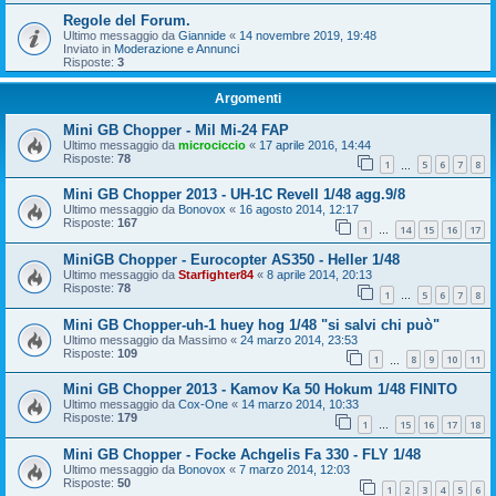
Regole del Forum.
Ultimo messaggio da
Giannide
«
14 novembre 2019, 19:48
Inviato in
Moderazione e Annunci
Risposte:
3
Argomenti
Mini GB Chopper - Mil Mi-24 FAP
Ultimo messaggio da
microciccio
«
17 aprile 2016, 14:44
Risposte:
78
1
5
6
7
8
…
Mini GB Chopper 2013 - UH-1C Revell 1/48 agg.9/8
Ultimo messaggio da
Bonovox
«
16 agosto 2014, 12:17
Risposte:
167
1
14
15
16
17
…
MiniGB Chopper - Eurocopter AS350 - Heller 1/48
Ultimo messaggio da
Starfighter84
«
8 aprile 2014, 20:13
Risposte:
78
1
5
6
7
8
…
Mini GB Chopper-uh-1 huey hog 1/48 "si salvi chi può"
Ultimo messaggio da
Massimo
«
24 marzo 2014, 23:53
Risposte:
109
1
8
9
10
11
…
Mini GB Chopper 2013 - Kamov Ka 50 Hokum 1/48 FINITO
Ultimo messaggio da
Cox-One
«
14 marzo 2014, 10:33
Risposte:
179
1
15
16
17
18
…
Mini GB Chopper - Focke Achgelis Fa 330 - FLY 1/48
Ultimo messaggio da
Bonovox
«
7 marzo 2014, 12:03
Risposte:
50
1
2
3
4
5
6