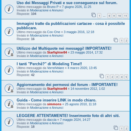
Uso dei Messaggi Privati e sue conseguenze sul forum.
Ultimo messaggio da
Bruno P
«
7 giugno 2026, 11:25
Inviato in
Moderazione e Annunci
Risposte:
104
1
8
9
10
11
…
Immagini tratte da pubblicazioni cartacee - cosa è possibile
pubblicare.
Ultimo messaggio da
Cox-One
«
3 maggio 2016, 12:18
Inviato in
Moderazione e Annunci
Risposte:
16
1
2
Utilizzo del Multiquote nei messaggi! IMPORTANTE!
Ultimo messaggio da
Starfighter84
«
23 maggio 2014, 17:32
Inviato in
Moderazione e Annunci
I tanti "Perchè?" di Modeling Time!!
Ultimo messaggio da
VorreiVolare
«
4 marzo 2020, 13:45
Inviato in
Moderazione e Annunci
Risposte:
42
1
2
3
4
5
Aggiornamento dei permessi del forum - IMPORTANTE!
Ultimo messaggio da
Starfighter84
«
14 novembre 2012, 1:02
Inviato in
Moderazione e Annunci
Guida - Come inserire LINK in modo chiaro.
Ultimo messaggio da
simmons
«
25 agosto 2010, 11:18
Inviato in
Moderazione e Annunci
LEGGERE ATTENTAMENTE! Inserimento foto di altri siti.
Ultimo messaggio da
daccia
«
7 maggio 2024, 14:27
Inviato in
Moderazione e Annunci
Risposte:
18
1
2