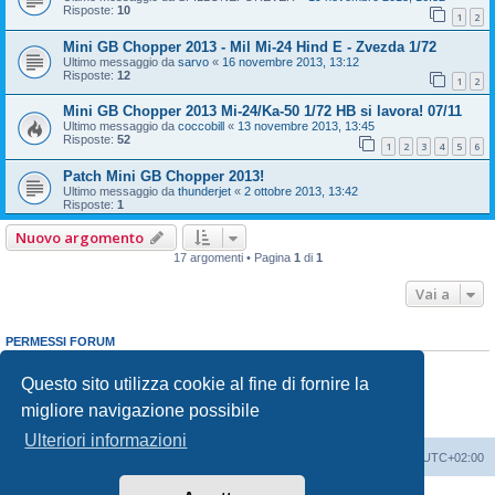
Risposte:
10
1
2
Mini GB Chopper 2013 - Mil Mi-24 Hind E - Zvezda 1/72
Ultimo messaggio da
sarvo
«
16 novembre 2013, 13:12
Risposte:
12
1
2
Mini GB Chopper 2013 Mi-24/Ka-50 1/72 HB si lavora! 07/11
Ultimo messaggio da
coccobill
«
13 novembre 2013, 13:45
Risposte:
52
1
2
3
4
5
6
Patch Mini GB Chopper 2013!
Ultimo messaggio da
thunderjet
«
2 ottobre 2013, 13:42
Risposte:
1
Nuovo argomento
17 argomenti • Pagina
1
di
1
Vai a
PERMESSI FORUM
Non puoi
aprire nuovi argomenti
Non puoi
rispondere negli argomenti
Questo sito utilizza cookie al fine di fornire la
Non puoi
modificare i tuoi messaggi
migliore navigazione possibile
Non puoi
cancellare i tuoi messaggi
Non puoi
inviare allegati
Ulteriori informazioni
Indice
Contattaci
Cancella cookie
Tutti gli orari sono
UTC+02:00