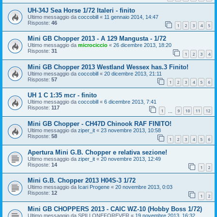
UH-34J Sea Horse 1/72 Italeri - finito
Ultimo messaggio da
coccobill
«
11 gennaio 2014, 14:47
Risposte:
46
1
2
3
4
5
Mini GB Chopper 2013 - A 129 Mangusta - 1/72
Ultimo messaggio da
microciccio
«
26 dicembre 2013, 18:20
Risposte:
31
1
2
3
4
Mini GB Chopper 2013 Westland Wessex has.3 Finito!
Ultimo messaggio da
coccobill
«
20 dicembre 2013, 21:11
Risposte:
57
1
2
3
4
5
6
UH 1 C 1:35 mcr - finito
Ultimo messaggio da
coccobill
«
6 dicembre 2013, 7:41
Risposte:
117
1
9
10
11
12
…
Mini GB Chopper - CH47D Chinook RAF FINITO!
Ultimo messaggio da
ziper_it
«
23 novembre 2013, 10:58
Risposte:
58
1
2
3
4
5
6
Apertura Mini G.B. Chopper e relativa sezione!
Ultimo messaggio da
ziper_it
«
20 novembre 2013, 12:49
Risposte:
14
1
2
Mini G.B. Chopper 2013 H04S-3 1/72
Ultimo messaggio da
Icari Progene
«
20 novembre 2013, 0:03
Risposte:
12
1
2
Mini GB CHOPPERS 2013 - CAIC WZ-10 (Hobby Boss 1/72)
Ultimo messaggio da
SPILLONEFOREVER
«
19 novembre 2013, 16:32