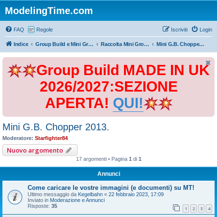
ModelingTime.com
FAQ
Regole
Iscriviti
Login
Indice
Group Build e Mini Group Build
Raccolta Mini Group Build
Mini G.B. Chopper 2013.
Group Build MADE IN UK
2026/2027:SEZIONE
APERTA!
QUI!
Mini G.B. Chopper 2013.
Moderatore:
Starfighter84
Nuovo argomento
17 argomenti • Pagina
1
di
1
Annunci
Come caricare le vostre immagini (e documenti) su MT!
Ultimo messaggio da
Kegelbahn
«
22 febbraio 2023, 17:09
Inviato in
Moderazione e Annunci
Risposte:
35
1
2
3
4