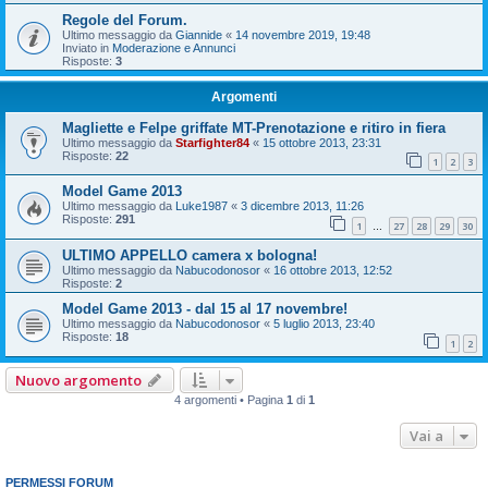
Regole del Forum.
Ultimo messaggio da
Giannide
«
14 novembre 2019, 19:48
Inviato in
Moderazione e Annunci
Risposte:
3
Argomenti
Magliette e Felpe griffate MT-Prenotazione e ritiro in fiera
Ultimo messaggio da
Starfighter84
«
15 ottobre 2013, 23:31
Risposte:
22
1
2
3
Model Game 2013
Ultimo messaggio da
Luke1987
«
3 dicembre 2013, 11:26
Risposte:
291
1
27
28
29
30
…
ULTIMO APPELLO camera x bologna!
Ultimo messaggio da
Nabucodonosor
«
16 ottobre 2013, 12:52
Risposte:
2
Model Game 2013 - dal 15 al 17 novembre!
Ultimo messaggio da
Nabucodonosor
«
5 luglio 2013, 23:40
Risposte:
18
1
2
Nuovo argomento
4 argomenti • Pagina
1
di
1
Vai a
PERMESSI FORUM