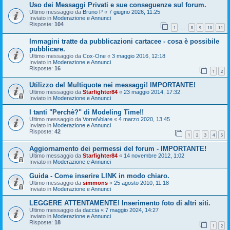
Uso dei Messaggi Privati e sue conseguenze sul forum.
Ultimo messaggio da
Bruno P
«
7 giugno 2026, 11:25
Inviato in
Moderazione e Annunci
Risposte:
104
1
8
9
10
11
…
Immagini tratte da pubblicazioni cartacee - cosa è possibile
pubblicare.
Ultimo messaggio da
Cox-One
«
3 maggio 2016, 12:18
Inviato in
Moderazione e Annunci
Risposte:
16
1
2
Utilizzo del Multiquote nei messaggi! IMPORTANTE!
Ultimo messaggio da
Starfighter84
«
23 maggio 2014, 17:32
Inviato in
Moderazione e Annunci
I tanti "Perchè?" di Modeling Time!!
Ultimo messaggio da
VorreiVolare
«
4 marzo 2020, 13:45
Inviato in
Moderazione e Annunci
Risposte:
42
1
2
3
4
5
Aggiornamento dei permessi del forum - IMPORTANTE!
Ultimo messaggio da
Starfighter84
«
14 novembre 2012, 1:02
Inviato in
Moderazione e Annunci
Guida - Come inserire LINK in modo chiaro.
Ultimo messaggio da
simmons
«
25 agosto 2010, 11:18
Inviato in
Moderazione e Annunci
LEGGERE ATTENTAMENTE! Inserimento foto di altri siti.
Ultimo messaggio da
daccia
«
7 maggio 2024, 14:27
Inviato in
Moderazione e Annunci
Risposte:
18
1
2