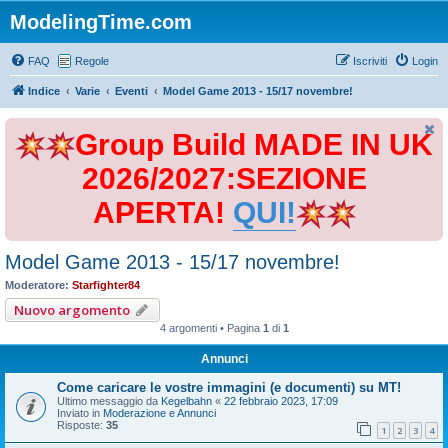
ModelingTime.com
FAQ
Regole
Iscriviti
Login
Indice
Varie
Eventi
Model Game 2013 - 15/17 novembre!
Group Build MADE IN UK
2026/2027:SEZIONE
APERTA!
QUI!
Model Game 2013 - 15/17 novembre!
Moderatore:
Starfighter84
Nuovo argomento
4 argomenti • Pagina
1
di
1
Annunci
Come caricare le vostre immagini (e documenti) su MT!
Ultimo messaggio da
Kegelbahn
«
22 febbraio 2023, 17:09
Inviato in
Moderazione e Annunci
Risposte:
35
1
2
3
4