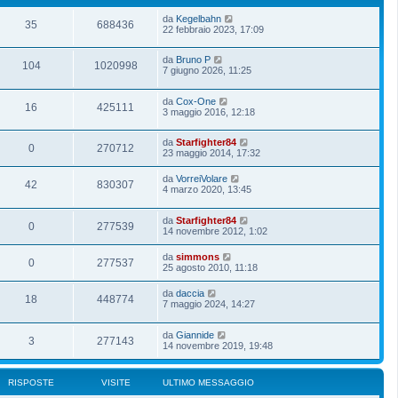
da
Kegelbahn
35
688436
22 febbraio 2023, 17:09
da
Bruno P
104
1020998
7 giugno 2026, 11:25
da
Cox-One
16
425111
3 maggio 2016, 12:18
da
Starfighter84
0
270712
23 maggio 2014, 17:32
da
VorreiVolare
42
830307
4 marzo 2020, 13:45
da
Starfighter84
0
277539
14 novembre 2012, 1:02
da
simmons
0
277537
25 agosto 2010, 11:18
da
daccia
18
448774
7 maggio 2024, 14:27
da
Giannide
3
277143
14 novembre 2019, 19:48
RISPOSTE
VISITE
ULTIMO MESSAGGIO