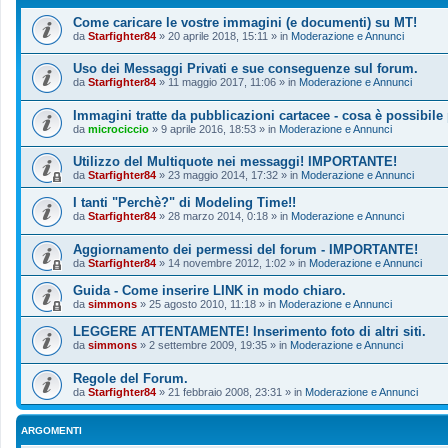
Come caricare le vostre immagini (e documenti) su MT!
da
Starfighter84
»
20 aprile 2018, 15:11
» in
Moderazione e Annunci
Uso dei Messaggi Privati e sue conseguenze sul forum.
da
Starfighter84
»
11 maggio 2017, 11:06
» in
Moderazione e Annunci
Immagini tratte da pubblicazioni cartacee - cosa è possibile
da
microciccio
»
9 aprile 2016, 18:53
» in
Moderazione e Annunci
Utilizzo del Multiquote nei messaggi! IMPORTANTE!
da
Starfighter84
»
23 maggio 2014, 17:32
» in
Moderazione e Annunci
I tanti "Perchè?" di Modeling Time!!
da
Starfighter84
»
28 marzo 2014, 0:18
» in
Moderazione e Annunci
Aggiornamento dei permessi del forum - IMPORTANTE!
da
Starfighter84
»
14 novembre 2012, 1:02
» in
Moderazione e Annunci
Guida - Come inserire LINK in modo chiaro.
da
simmons
»
25 agosto 2010, 11:18
» in
Moderazione e Annunci
LEGGERE ATTENTAMENTE! Inserimento foto di altri siti.
da
simmons
»
2 settembre 2009, 19:35
» in
Moderazione e Annunci
Regole del Forum.
da
Starfighter84
»
21 febbraio 2008, 23:31
» in
Moderazione e Annunci
ARGOMENTI