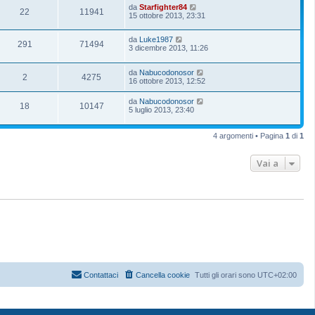
da
Starfighter84
22
11941
15 ottobre 2013, 23:31
da
Luke1987
291
71494
3 dicembre 2013, 11:26
da
Nabucodonosor
2
4275
16 ottobre 2013, 12:52
da
Nabucodonosor
18
10147
5 luglio 2013, 23:40
4 argomenti • Pagina
1
di
1
Vai a
Contattaci
Cancella cookie
Tutti gli orari sono
UTC+02:00