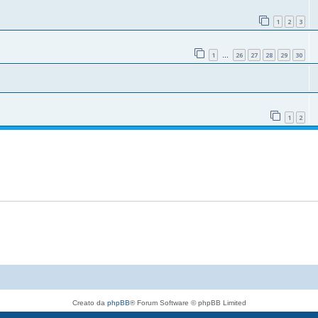
1
2
3
1
26
27
28
29
30
…
1
2
Creato da
phpBB
® Forum Software © phpBB Limited
Traduzione Italiana
phpBB-Italia.it