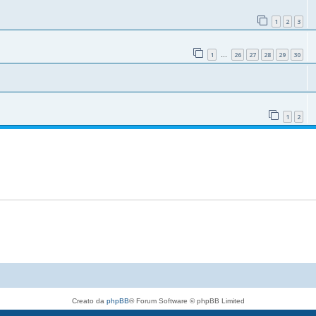
1
2
3
1
26
27
28
29
30
…
1
2
Creato da
phpBB
® Forum Software © phpBB Limited
Traduzione Italiana
phpBB-Italia.it