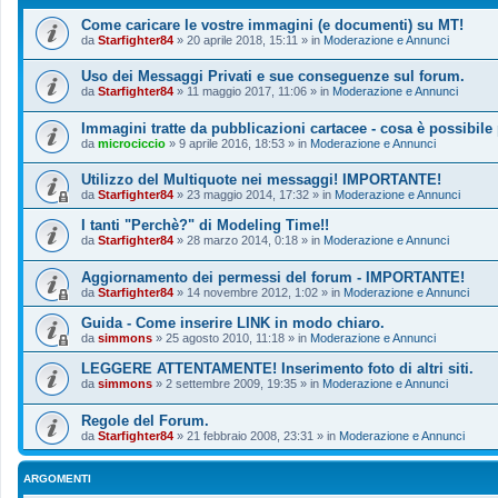
Come caricare le vostre immagini (e documenti) su MT!
da
Starfighter84
»
20 aprile 2018, 15:11
» in
Moderazione e Annunci
Uso dei Messaggi Privati e sue conseguenze sul forum.
da
Starfighter84
»
11 maggio 2017, 11:06
» in
Moderazione e Annunci
Immagini tratte da pubblicazioni cartacee - cosa è possibile
da
microciccio
»
9 aprile 2016, 18:53
» in
Moderazione e Annunci
Utilizzo del Multiquote nei messaggi! IMPORTANTE!
da
Starfighter84
»
23 maggio 2014, 17:32
» in
Moderazione e Annunci
I tanti "Perchè?" di Modeling Time!!
da
Starfighter84
»
28 marzo 2014, 0:18
» in
Moderazione e Annunci
Aggiornamento dei permessi del forum - IMPORTANTE!
da
Starfighter84
»
14 novembre 2012, 1:02
» in
Moderazione e Annunci
Guida - Come inserire LINK in modo chiaro.
da
simmons
»
25 agosto 2010, 11:18
» in
Moderazione e Annunci
LEGGERE ATTENTAMENTE! Inserimento foto di altri siti.
da
simmons
»
2 settembre 2009, 19:35
» in
Moderazione e Annunci
Regole del Forum.
da
Starfighter84
»
21 febbraio 2008, 23:31
» in
Moderazione e Annunci
ARGOMENTI