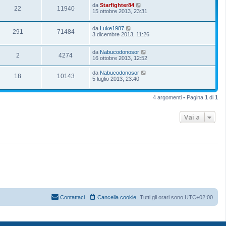
da
Starfighter84
22
11940
15 ottobre 2013, 23:31
da
Luke1987
291
71484
3 dicembre 2013, 11:26
da
Nabucodonosor
2
4274
16 ottobre 2013, 12:52
da
Nabucodonosor
18
10143
5 luglio 2013, 23:40
4 argomenti • Pagina
1
di
1
Vai a
Contattaci
Cancella cookie
Tutti gli orari sono
UTC+02:00