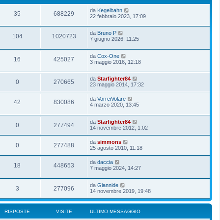
da
Kegelbahn
35
688229
22 febbraio 2023, 17:09
da
Bruno P
104
1020723
7 giugno 2026, 11:25
da
Cox-One
16
425027
3 maggio 2016, 12:18
da
Starfighter84
0
270665
23 maggio 2014, 17:32
da
VorreiVolare
42
830086
4 marzo 2020, 13:45
da
Starfighter84
0
277494
14 novembre 2012, 1:02
da
simmons
0
277488
25 agosto 2010, 11:18
da
daccia
18
448653
7 maggio 2024, 14:27
da
Giannide
3
277096
14 novembre 2019, 19:48
RISPOSTE
VISITE
ULTIMO MESSAGGIO