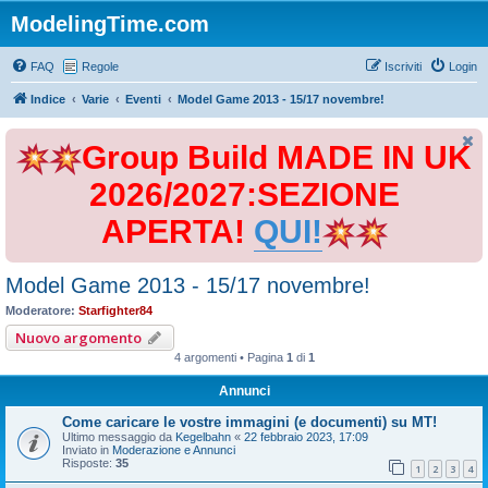
ModelingTime.com
FAQ
Regole
Iscriviti
Login
Indice
Varie
Eventi
Model Game 2013 - 15/17 novembre!
Group Build MADE IN UK
2026/2027:SEZIONE
APERTA!
QUI!
Model Game 2013 - 15/17 novembre!
Moderatore:
Starfighter84
Nuovo argomento
4 argomenti • Pagina
1
di
1
Annunci
Come caricare le vostre immagini (e documenti) su MT!
Ultimo messaggio da
Kegelbahn
«
22 febbraio 2023, 17:09
Inviato in
Moderazione e Annunci
Risposte:
35
1
2
3
4