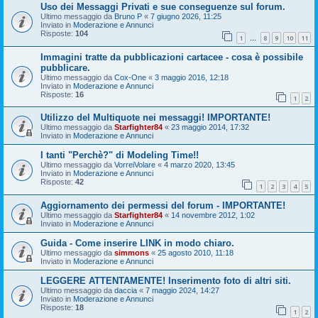
Uso dei Messaggi Privati e sue conseguenze sul forum.
Ultimo messaggio da
Bruno P
«
7 giugno 2026, 11:25
Inviato in
Moderazione e Annunci
Risposte:
104
1
8
9
10
11
…
Immagini tratte da pubblicazioni cartacee - cosa è possibile
pubblicare.
Ultimo messaggio da
Cox-One
«
3 maggio 2016, 12:18
Inviato in
Moderazione e Annunci
Risposte:
16
1
2
Utilizzo del Multiquote nei messaggi! IMPORTANTE!
Ultimo messaggio da
Starfighter84
«
23 maggio 2014, 17:32
Inviato in
Moderazione e Annunci
I tanti "Perchè?" di Modeling Time!!
Ultimo messaggio da
VorreiVolare
«
4 marzo 2020, 13:45
Inviato in
Moderazione e Annunci
Risposte:
42
1
2
3
4
5
Aggiornamento dei permessi del forum - IMPORTANTE!
Ultimo messaggio da
Starfighter84
«
14 novembre 2012, 1:02
Inviato in
Moderazione e Annunci
Guida - Come inserire LINK in modo chiaro.
Ultimo messaggio da
simmons
«
25 agosto 2010, 11:18
Inviato in
Moderazione e Annunci
LEGGERE ATTENTAMENTE! Inserimento foto di altri siti.
Ultimo messaggio da
daccia
«
7 maggio 2024, 14:27
Inviato in
Moderazione e Annunci
Risposte:
18
1
2