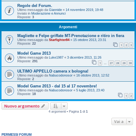
Regole del Forum.
Ultimo messaggio da
Giannide
«
14 novembre 2019, 19:48
Inviato in
Moderazione e Annunci
Risposte:
3
Argomenti
Magliette e Felpe griffate MT-Prenotazione e ritiro in fiera
Ultimo messaggio da
Starfighter84
«
15 ottobre 2013, 23:31
Risposte:
22
1
2
3
Model Game 2013
Ultimo messaggio da
Luke1987
«
3 dicembre 2013, 11:26
Risposte:
291
1
27
28
29
30
…
ULTIMO APPELLO camera x bologna!
Ultimo messaggio da
Nabucodonosor
«
16 ottobre 2013, 12:52
Risposte:
2
Model Game 2013 - dal 15 al 17 novembre!
Ultimo messaggio da
Nabucodonosor
«
5 luglio 2013, 23:40
Risposte:
18
1
2
Nuovo argomento
4 argomenti • Pagina
1
di
1
Vai a
PERMESSI FORUM