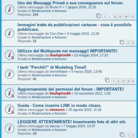
Uso dei Messaggi Privati e sue conseguenze sul forum.
Ultimo messaggio da
Bruno P
«
7 giugno 2026, 11:25
Inviato in
Moderazione e Annunci
Risposte:
104
1
8
9
10
11
…
Immagini tratte da pubblicazioni cartacee - cosa è possibile
pubblicare.
Ultimo messaggio da
Cox-One
«
3 maggio 2016, 12:18
Inviato in
Moderazione e Annunci
Risposte:
16
1
2
Utilizzo del Multiquote nei messaggi! IMPORTANTE!
Ultimo messaggio da
Starfighter84
«
23 maggio 2014, 17:32
Inviato in
Moderazione e Annunci
I tanti "Perchè?" di Modeling Time!!
Ultimo messaggio da
VorreiVolare
«
4 marzo 2020, 13:45
Inviato in
Moderazione e Annunci
Risposte:
42
1
2
3
4
5
Aggiornamento dei permessi del forum - IMPORTANTE!
Ultimo messaggio da
Starfighter84
«
14 novembre 2012, 1:02
Inviato in
Moderazione e Annunci
Guida - Come inserire LINK in modo chiaro.
Ultimo messaggio da
simmons
«
25 agosto 2010, 11:18
Inviato in
Moderazione e Annunci
LEGGERE ATTENTAMENTE! Inserimento foto di altri siti.
Ultimo messaggio da
daccia
«
7 maggio 2024, 14:27
Inviato in
Moderazione e Annunci
Risposte:
18
1
2