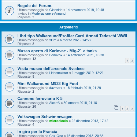
Regole del Forum.
Ultimo messaggio da
Giannide
«
14 novembre 2019, 19:48
Inviato in
Moderazione e Annunci
Risposte:
3
Argomenti
Libri tipo Walkaround/Profiler Carri Armati Tedeschi WWII
Ultimo messaggio da
xDm
«
6 marzo 2025, 14:58
Risposte:
8
Museo aperto di Karlovac - Mig-21 e tanks
Ultimo messaggio da
Bonovox
«
14 settembre 2021, 16:30
Risposte:
12
1
2
Visita museo dell'arsenale Svedese
Ultimo messaggio da
Liebemaister
«
1 maggio 2019, 12:21
Risposte:
9
Mini Walkaround M933 Big Foot
Ultimo messaggio da
davmarx
«
18 febbraio 2019, 21:29
Risposte:
2
Cannone ferroviario K 5
Ultimo messaggio da
Alecs®
«
30 ottobre 2018, 21:10
Risposte:
20
1
2
3
Volkswagen Schwimmwagen
Ultimo messaggio da
microciccio
«
22 dicembre 2013, 17:42
Risposte:
4
In giro per la Francia
Ultimo messaggio da
Cox-One
«
15 dicembre 2013, 20:38