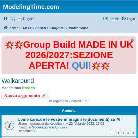
ModelingTime.com
FAQ
Regole
Iscriviti
Login
Indice
Mezzi Blindati e Cingolati
Walkaround
Group Build MADE IN UK
2026/2027:SEZIONE
APERTA!
QUI!
Walkaround
Moderatore:
Rosario
Nuovo argomento
19 argomenti • Pagina
1
di
1
Annunci
Come caricare le vostre immagini (e documenti) su MT!
Ultimo messaggio da
Kegelbahn
«
22 febbraio 2023, 17:09
Inviato in
Moderazione e Annunci
Risposte:
35
1
2
3
4