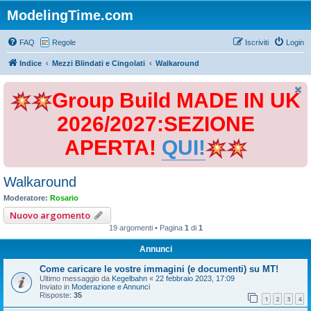
ModelingTime.com
FAQ
Regole
Iscriviti
Login
Indice
Mezzi Blindati e Cingolati
Walkaround
Group Build MADE IN UK
2026/2027:SEZIONE
APERTA!
QUI!
Walkaround
Moderatore:
Rosario
Nuovo argomento
19 argomenti • Pagina
1
di
1
Annunci
Come caricare le vostre immagini (e documenti) su MT!
Ultimo messaggio da
Kegelbahn
«
22 febbraio 2023, 17:09
Inviato in
Moderazione e Annunci
Risposte:
35
1
2
3
4