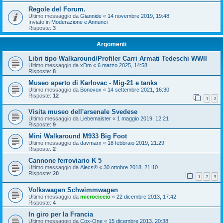
Regole del Forum.
Ultimo messaggio da
Giannide
«
14 novembre 2019, 19:48
Inviato in
Moderazione e Annunci
Risposte:
3
Argomenti
Libri tipo Walkaround/Profiler Carri Armati Tedeschi WWII
Ultimo messaggio da
xDm
«
6 marzo 2025, 14:58
Risposte:
8
Museo aperto di Karlovac - Mig-21 e tanks
Ultimo messaggio da
Bonovox
«
14 settembre 2021, 16:30
Risposte:
12
1
2
Visita museo dell'arsenale Svedese
Ultimo messaggio da
Liebemaister
«
1 maggio 2019, 12:21
Risposte:
9
Mini Walkaround M933 Big Foot
Ultimo messaggio da
davmarx
«
18 febbraio 2019, 21:29
Risposte:
2
Cannone ferroviario K 5
Ultimo messaggio da
Alecs®
«
30 ottobre 2018, 21:10
Risposte:
20
1
2
3
Volkswagen Schwimmwagen
Ultimo messaggio da
microciccio
«
22 dicembre 2013, 17:42
Risposte:
4
In giro per la Francia
Ultimo messaggio da
Cox-One
«
15 dicembre 2013, 20:38