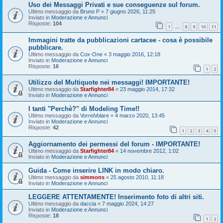
Uso dei Messaggi Privati e sue conseguenze sul forum.
Ultimo messaggio da
Bruno P
«
7 giugno 2026, 11:25
Inviato in
Moderazione e Annunci
Risposte:
104
1
8
9
10
11
…
Immagini tratte da pubblicazioni cartacee - cosa è possibile
pubblicare.
Ultimo messaggio da
Cox-One
«
3 maggio 2016, 12:18
Inviato in
Moderazione e Annunci
Risposte:
16
1
2
Utilizzo del Multiquote nei messaggi! IMPORTANTE!
Ultimo messaggio da
Starfighter84
«
23 maggio 2014, 17:32
Inviato in
Moderazione e Annunci
I tanti "Perchè?" di Modeling Time!!
Ultimo messaggio da
VorreiVolare
«
4 marzo 2020, 13:45
Inviato in
Moderazione e Annunci
Risposte:
42
1
2
3
4
5
Aggiornamento dei permessi del forum - IMPORTANTE!
Ultimo messaggio da
Starfighter84
«
14 novembre 2012, 1:02
Inviato in
Moderazione e Annunci
Guida - Come inserire LINK in modo chiaro.
Ultimo messaggio da
simmons
«
25 agosto 2010, 11:18
Inviato in
Moderazione e Annunci
LEGGERE ATTENTAMENTE! Inserimento foto di altri siti.
Ultimo messaggio da
daccia
«
7 maggio 2024, 14:27
Inviato in
Moderazione e Annunci
Risposte:
18
1
2