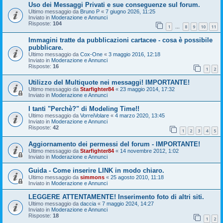
Uso dei Messaggi Privati e sue conseguenze sul forum.
Ultimo messaggio da
Bruno P
«
7 giugno 2026, 11:25
Inviato in
Moderazione e Annunci
Risposte:
104
1
8
9
10
11
…
Immagini tratte da pubblicazioni cartacee - cosa è possibile
pubblicare.
Ultimo messaggio da
Cox-One
«
3 maggio 2016, 12:18
Inviato in
Moderazione e Annunci
Risposte:
16
1
2
Utilizzo del Multiquote nei messaggi! IMPORTANTE!
Ultimo messaggio da
Starfighter84
«
23 maggio 2014, 17:32
Inviato in
Moderazione e Annunci
I tanti "Perchè?" di Modeling Time!!
Ultimo messaggio da
VorreiVolare
«
4 marzo 2020, 13:45
Inviato in
Moderazione e Annunci
Risposte:
42
1
2
3
4
5
Aggiornamento dei permessi del forum - IMPORTANTE!
Ultimo messaggio da
Starfighter84
«
14 novembre 2012, 1:02
Inviato in
Moderazione e Annunci
Guida - Come inserire LINK in modo chiaro.
Ultimo messaggio da
simmons
«
25 agosto 2010, 11:18
Inviato in
Moderazione e Annunci
LEGGERE ATTENTAMENTE! Inserimento foto di altri siti.
Ultimo messaggio da
daccia
«
7 maggio 2024, 14:27
Inviato in
Moderazione e Annunci
Risposte:
18
1
2