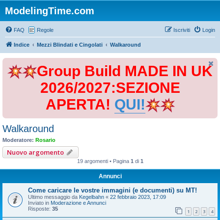
ModelingTime.com
FAQ
Regole
Iscriviti
Login
Indice
Mezzi Blindati e Cingolati
Walkaround
Group Build MADE IN UK
2026/2027:SEZIONE
APERTA!
QUI!
Walkaround
Moderatore:
Rosario
Nuovo argomento
19 argomenti • Pagina
1
di
1
Annunci
Come caricare le vostre immagini (e documenti) su MT!
Ultimo messaggio da
Kegelbahn
«
22 febbraio 2023, 17:09
Inviato in
Moderazione e Annunci
Risposte:
35
1
2
3
4