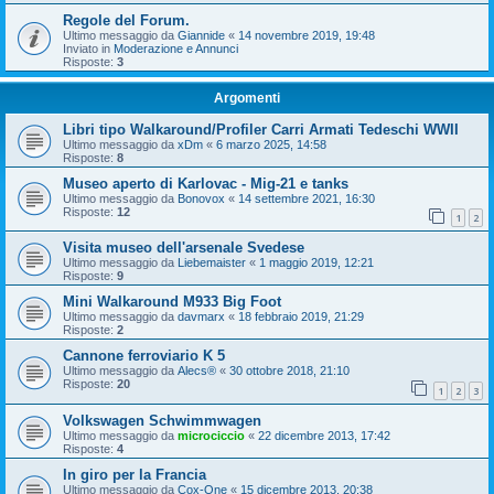
Regole del Forum.
Ultimo messaggio da
Giannide
«
14 novembre 2019, 19:48
Inviato in
Moderazione e Annunci
Risposte:
3
Argomenti
Libri tipo Walkaround/Profiler Carri Armati Tedeschi WWII
Ultimo messaggio da
xDm
«
6 marzo 2025, 14:58
Risposte:
8
Museo aperto di Karlovac - Mig-21 e tanks
Ultimo messaggio da
Bonovox
«
14 settembre 2021, 16:30
Risposte:
12
1
2
Visita museo dell'arsenale Svedese
Ultimo messaggio da
Liebemaister
«
1 maggio 2019, 12:21
Risposte:
9
Mini Walkaround M933 Big Foot
Ultimo messaggio da
davmarx
«
18 febbraio 2019, 21:29
Risposte:
2
Cannone ferroviario K 5
Ultimo messaggio da
Alecs®
«
30 ottobre 2018, 21:10
Risposte:
20
1
2
3
Volkswagen Schwimmwagen
Ultimo messaggio da
microciccio
«
22 dicembre 2013, 17:42
Risposte:
4
In giro per la Francia
Ultimo messaggio da
Cox-One
«
15 dicembre 2013, 20:38