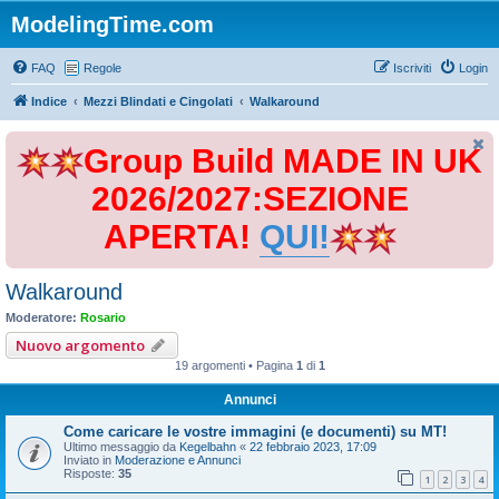
ModelingTime.com
FAQ
Regole
Iscriviti
Login
Indice
Mezzi Blindati e Cingolati
Walkaround
Group Build MADE IN UK
2026/2027:SEZIONE
APERTA!
QUI!
Walkaround
Moderatore:
Rosario
Nuovo argomento
19 argomenti • Pagina
1
di
1
Annunci
Come caricare le vostre immagini (e documenti) su MT!
Ultimo messaggio da
Kegelbahn
«
22 febbraio 2023, 17:09
Inviato in
Moderazione e Annunci
Risposte:
35
1
2
3
4