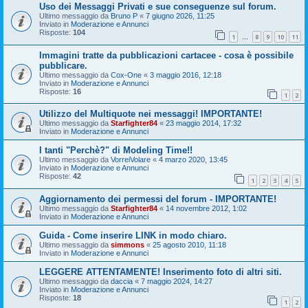
Uso dei Messaggi Privati e sue conseguenze sul forum.
Ultimo messaggio da
Bruno P
«
7 giugno 2026, 11:25
Inviato in
Moderazione e Annunci
Risposte:
104
1
8
9
10
11
…
Immagini tratte da pubblicazioni cartacee - cosa è possibile
pubblicare.
Ultimo messaggio da
Cox-One
«
3 maggio 2016, 12:18
Inviato in
Moderazione e Annunci
Risposte:
16
1
2
Utilizzo del Multiquote nei messaggi! IMPORTANTE!
Ultimo messaggio da
Starfighter84
«
23 maggio 2014, 17:32
Inviato in
Moderazione e Annunci
I tanti "Perchè?" di Modeling Time!!
Ultimo messaggio da
VorreiVolare
«
4 marzo 2020, 13:45
Inviato in
Moderazione e Annunci
Risposte:
42
1
2
3
4
5
Aggiornamento dei permessi del forum - IMPORTANTE!
Ultimo messaggio da
Starfighter84
«
14 novembre 2012, 1:02
Inviato in
Moderazione e Annunci
Guida - Come inserire LINK in modo chiaro.
Ultimo messaggio da
simmons
«
25 agosto 2010, 11:18
Inviato in
Moderazione e Annunci
LEGGERE ATTENTAMENTE! Inserimento foto di altri siti.
Ultimo messaggio da
daccia
«
7 maggio 2024, 14:27
Inviato in
Moderazione e Annunci
Risposte:
18
1
2