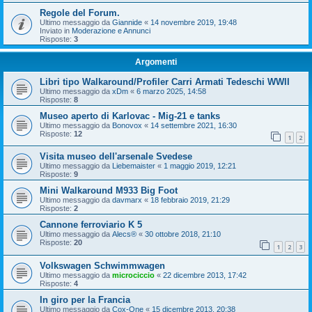
Regole del Forum.
Ultimo messaggio da
Giannide
«
14 novembre 2019, 19:48
Inviato in
Moderazione e Annunci
Risposte:
3
Argomenti
Libri tipo Walkaround/Profiler Carri Armati Tedeschi WWII
Ultimo messaggio da
xDm
«
6 marzo 2025, 14:58
Risposte:
8
Museo aperto di Karlovac - Mig-21 e tanks
Ultimo messaggio da
Bonovox
«
14 settembre 2021, 16:30
Risposte:
12
1
2
Visita museo dell'arsenale Svedese
Ultimo messaggio da
Liebemaister
«
1 maggio 2019, 12:21
Risposte:
9
Mini Walkaround M933 Big Foot
Ultimo messaggio da
davmarx
«
18 febbraio 2019, 21:29
Risposte:
2
Cannone ferroviario K 5
Ultimo messaggio da
Alecs®
«
30 ottobre 2018, 21:10
Risposte:
20
1
2
3
Volkswagen Schwimmwagen
Ultimo messaggio da
microciccio
«
22 dicembre 2013, 17:42
Risposte:
4
In giro per la Francia
Ultimo messaggio da
Cox-One
«
15 dicembre 2013, 20:38