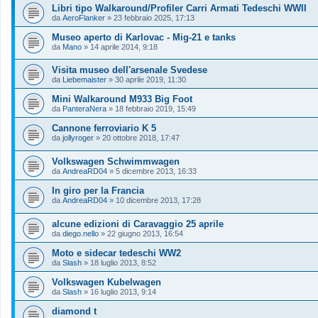
Libri tipo Walkaround/Profiler Carri Armati Tedeschi WWII
da
AeroFlanker
»
23 febbraio 2025, 17:13
Museo aperto di Karlovac - Mig-21 e tanks
da
Mano
»
14 aprile 2014, 9:18
Visita museo dell'arsenale Svedese
da
Liebemaister
»
30 aprile 2019, 11:30
Mini Walkaround M933 Big Foot
da
PanteraNera
»
18 febbraio 2019, 15:49
Cannone ferroviario K 5
da
jollyroger
»
20 ottobre 2018, 17:47
Volkswagen Schwimmwagen
da
AndreaRD04
»
5 dicembre 2013, 16:33
In giro per la Francia
da
AndreaRD04
»
10 dicembre 2013, 17:28
alcune edizioni di Caravaggio 25 aprile
da
diego.nello
»
22 giugno 2013, 16:54
Moto e sidecar tedeschi WW2
da
Slash
»
18 luglio 2013, 8:52
Volkswagen Kubelwagen
da
Slash
»
16 luglio 2013, 9:14
diamond t