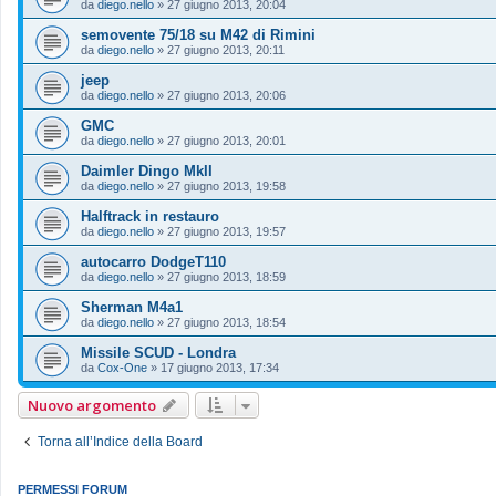
da
diego.nello
»
27 giugno 2013, 20:04
semovente 75/18 su M42 di Rimini
da
diego.nello
»
27 giugno 2013, 20:11
jeep
da
diego.nello
»
27 giugno 2013, 20:06
GMC
da
diego.nello
»
27 giugno 2013, 20:01
Daimler Dingo MkII
da
diego.nello
»
27 giugno 2013, 19:58
Halftrack in restauro
da
diego.nello
»
27 giugno 2013, 19:57
autocarro DodgeT110
da
diego.nello
»
27 giugno 2013, 18:59
Sherman M4a1
da
diego.nello
»
27 giugno 2013, 18:54
Missile SCUD - Londra
da
Cox-One
»
17 giugno 2013, 17:34
Nuovo argomento
Torna all’Indice della Board
PERMESSI FORUM