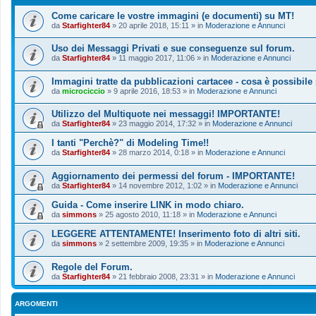
Come caricare le vostre immagini (e documenti) su MT!
da
Starfighter84
»
20 aprile 2018, 15:11
» in
Moderazione e Annunci
Uso dei Messaggi Privati e sue conseguenze sul forum.
da
Starfighter84
»
11 maggio 2017, 11:06
» in
Moderazione e Annunci
Immagini tratte da pubblicazioni cartacee - cosa è possibile
da
microciccio
»
9 aprile 2016, 18:53
» in
Moderazione e Annunci
Utilizzo del Multiquote nei messaggi! IMPORTANTE!
da
Starfighter84
»
23 maggio 2014, 17:32
» in
Moderazione e Annunci
I tanti "Perchè?" di Modeling Time!!
da
Starfighter84
»
28 marzo 2014, 0:18
» in
Moderazione e Annunci
Aggiornamento dei permessi del forum - IMPORTANTE!
da
Starfighter84
»
14 novembre 2012, 1:02
» in
Moderazione e Annunci
Guida - Come inserire LINK in modo chiaro.
da
simmons
»
25 agosto 2010, 11:18
» in
Moderazione e Annunci
LEGGERE ATTENTAMENTE! Inserimento foto di altri siti.
da
simmons
»
2 settembre 2009, 19:35
» in
Moderazione e Annunci
Regole del Forum.
da
Starfighter84
»
21 febbraio 2008, 23:31
» in
Moderazione e Annunci
ARGOMENTI