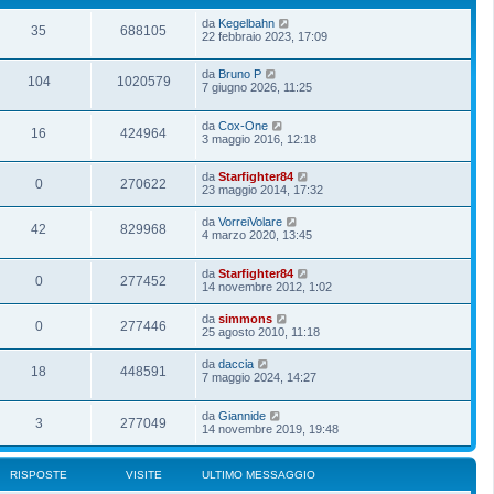
da
Kegelbahn
35
688105
22 febbraio 2023, 17:09
da
Bruno P
104
1020579
7 giugno 2026, 11:25
da
Cox-One
16
424964
3 maggio 2016, 12:18
da
Starfighter84
0
270622
23 maggio 2014, 17:32
da
VorreiVolare
42
829968
4 marzo 2020, 13:45
da
Starfighter84
0
277452
14 novembre 2012, 1:02
da
simmons
0
277446
25 agosto 2010, 11:18
da
daccia
18
448591
7 maggio 2024, 14:27
da
Giannide
3
277049
14 novembre 2019, 19:48
RISPOSTE
VISITE
ULTIMO MESSAGGIO