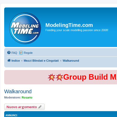
ModelingTime.com
Feeding your scale modelling passion since 2008!
FAQ
Regole
Indice
Mezzi Blindati e Cingolati
Walkaround
Group Build 
Walkaround
Moderatore:
Rosario
Nuovo argomento
ANNUNCI