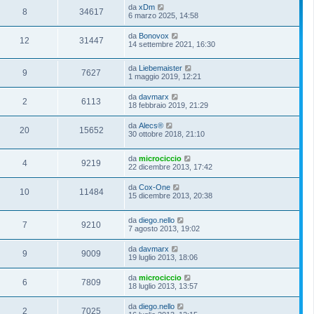
da
xDm
8
34617
6 marzo 2025, 14:58
da
Bonovox
12
31447
14 settembre 2021, 16:30
da
Liebemaister
9
7627
1 maggio 2019, 12:21
da
davmarx
2
6113
18 febbraio 2019, 21:29
da
Alecs®
20
15652
30 ottobre 2018, 21:10
da
microciccio
4
9219
22 dicembre 2013, 17:42
da
Cox-One
10
11484
15 dicembre 2013, 20:38
da
diego.nello
7
9210
7 agosto 2013, 19:02
da
davmarx
9
9009
19 luglio 2013, 18:06
da
microciccio
6
7809
18 luglio 2013, 13:57
da
diego.nello
2
7025