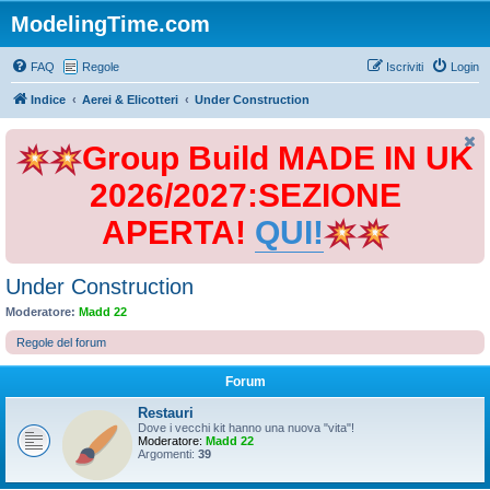
ModelingTime.com
FAQ
Regole
Iscriviti
Login
Indice
Aerei & Elicotteri
Under Construction
Group Build MADE IN UK
2026/2027:SEZIONE
APERTA!
QUI!
Under Construction
Moderatore:
Madd 22
Regole del forum
Forum
Restauri
Dove i vecchi kit hanno una nuova "vita"!
Moderatore:
Madd 22
Argomenti:
39