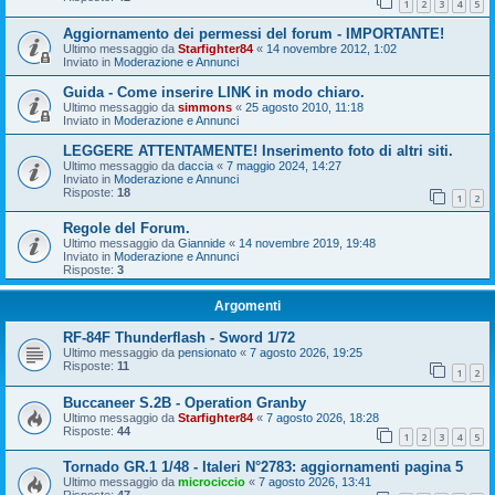
1
2
3
4
5
Aggiornamento dei permessi del forum - IMPORTANTE!
Ultimo messaggio da
Starfighter84
«
14 novembre 2012, 1:02
Inviato in
Moderazione e Annunci
Guida - Come inserire LINK in modo chiaro.
Ultimo messaggio da
simmons
«
25 agosto 2010, 11:18
Inviato in
Moderazione e Annunci
LEGGERE ATTENTAMENTE! Inserimento foto di altri siti.
Ultimo messaggio da
daccia
«
7 maggio 2024, 14:27
Inviato in
Moderazione e Annunci
Risposte:
18
1
2
Regole del Forum.
Ultimo messaggio da
Giannide
«
14 novembre 2019, 19:48
Inviato in
Moderazione e Annunci
Risposte:
3
Argomenti
RF-84F Thunderflash - Sword 1/72
Ultimo messaggio da
pensionato
«
7 agosto 2026, 19:25
Risposte:
11
1
2
Buccaneer S.2B - Operation Granby
Ultimo messaggio da
Starfighter84
«
7 agosto 2026, 18:28
Risposte:
44
1
2
3
4
5
Tornado GR.1 1/48 - Italeri N°2783: aggiornamenti pagina 5
Ultimo messaggio da
microciccio
«
7 agosto 2026, 13:41