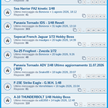
Risposte:
78
1
5
6
7
8
…
Sea Harrier FA2 kinetic 1/48
Ultimo messaggio da
Bonovox
«
1 agosto 2026, 18:12
Risposte:
41
1
2
3
4
5
Panavia Tornado IDS - 1/48 Revell
Ultimo messaggio da
Bonovox
«
31 luglio 2026, 13:10
Risposte:
303
1
28
29
30
31
…
Sepecat French Jaguar 1/72 Hobby Boss
Ultimo messaggio da
mauilgeo
«
20 luglio 2026, 14:39
Risposte:
86
1
6
7
8
9
…
Su-25 Frogfoot - Zvezda 1/72
Ultimo messaggio da
Bonovox
«
20 luglio 2026, 9:26
Risposte:
48
1
2
3
4
5
Panavia Tornado ADV 1\48 Ultimo aggiornamento 11.07.2026
( RIP)
Ultimo messaggio da
Snake88
«
18 luglio 2026, 20:07
Risposte:
183
1
16
17
18
19
…
F-15E Strike Eagle - G.W.H. 1:48
Ultimo messaggio da
VorreiVolare
«
16 luglio 2026, 15:04
Risposte:
81
1
6
7
8
9
…
A-10 THUNDERBOLT 1/48 Hobby Boss
Ultimo messaggio da
sdl1958
«
14 luglio 2026, 12:48
Risposte:
110
1
9
10
11
12
…