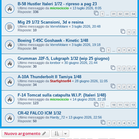
B-58 Hustler Italeri 1/72 - ripreso a pag 23
Ultimo messaggio da
microciccio
«
13 luglio 2026, 8:05
Risposte:
336
1
31
32
33
34
…
Mig 29 1/72 Scansioni, 3d e resina
Ultimo messaggio da
VorreiVolare
«
3 luglio 2026, 20:48
Risposte:
10
1
2
Boeing T-45C Goshawk - Kinetic 1/48
Ultimo messaggio da
VorreiVolare
«
3 luglio 2026, 19:18
Risposte:
84
1
6
7
8
9
…
Grumman J2F-5, Lukgraph 1/32 (wip 25 giugno)
Ultimo messaggio da
lorebor
«
30 giugno 2026, 21:44
Risposte:
30
1
2
3
4
A-10A Thunderbolt II Tamiya 1/48
Ultimo messaggio da
Starfighter84
«
28 giugno 2026, 11:05
Risposte:
34
1
2
3
4
F-14 Tomcat sulla catapulta W.I.P. {Italeri 1/48}
Ultimo messaggio da
microciccio
«
14 giugno 2026, 22:28
Risposte:
123
1
10
11
12
13
…
CR-42 FALCO ICM 1/32
Ultimo messaggio da
Hardy_72
«
13 giugno 2026, 22:56
Risposte:
50
1
2
3
4
5
6
Nuovo argomento