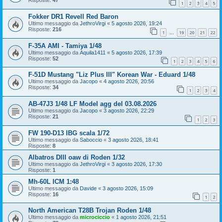
Risposte:
47
1
2
3
4
5
Fokker DR1 Revell Red Baron
Ultimo messaggio da
JethroVirgi
«
5 agosto 2026, 19:24
Risposte:
216
1
19
20
21
22
…
F-35A AMI - Tamiya 1/48
Ultimo messaggio da
Aquila1411
«
5 agosto 2026, 17:39
Risposte:
52
1
2
3
4
5
6
F-51D Mustang "Liz Plus III" Korean War - Eduard 1/48
Ultimo messaggio da
Jacopo
«
4 agosto 2026, 20:56
Risposte:
34
1
2
3
4
AB-47J3 1/48 LF Model agg del 03.08.2026
Ultimo messaggio da
Jacopo
«
3 agosto 2026, 22:29
Risposte:
21
1
2
3
FW 190-D13 IBG scala 1/72
Ultimo messaggio da
Saboccio
«
3 agosto 2026, 18:41
Risposte:
8
Albatros DIII oaw di Roden 1/32
Ultimo messaggio da
JethroVirgi
«
3 agosto 2026, 17:30
Risposte:
1
Mh-60L ICM 1:48
Ultimo messaggio da
Davide
«
3 agosto 2026, 15:09
Risposte:
16
1
2
North American T28B Trojan Roden 1/48
Ultimo messaggio da
microciccio
«
1 agosto 2026, 21:51