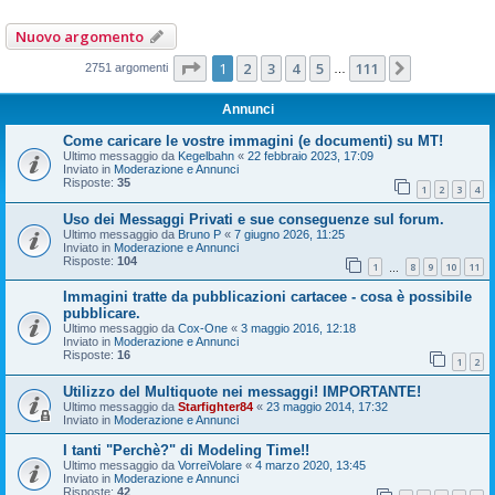
Nuovo argomento
Pagina
1
di
111
1
2
3
4
5
111
Prossimo
2751 argomenti
…
Annunci
Come caricare le vostre immagini (e documenti) su MT!
Ultimo messaggio da
Kegelbahn
«
22 febbraio 2023, 17:09
Inviato in
Moderazione e Annunci
Risposte:
35
1
2
3
4
Uso dei Messaggi Privati e sue conseguenze sul forum.
Ultimo messaggio da
Bruno P
«
7 giugno 2026, 11:25
Inviato in
Moderazione e Annunci
Risposte:
104
1
8
9
10
11
…
Immagini tratte da pubblicazioni cartacee - cosa è possibile
pubblicare.
Ultimo messaggio da
Cox-One
«
3 maggio 2016, 12:18
Inviato in
Moderazione e Annunci
Risposte:
16
1
2
Utilizzo del Multiquote nei messaggi! IMPORTANTE!
Ultimo messaggio da
Starfighter84
«
23 maggio 2014, 17:32
Inviato in
Moderazione e Annunci
I tanti "Perchè?" di Modeling Time!!
Ultimo messaggio da
VorreiVolare
«
4 marzo 2020, 13:45
Inviato in
Moderazione e Annunci
Risposte:
42