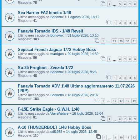
Risposte:
78
1
5
6
7
8
…
Sea Harrier FA2 kinetic 1/48
Ultimo messaggio da
Bonovox
«
1 agosto 2026, 18:12
Risposte:
41
1
2
3
4
5
Panavia Tornado IDS - 1/48 Revell
Ultimo messaggio da
Bonovox
«
31 luglio 2026, 13:10
Risposte:
303
1
28
29
30
31
…
Sepecat French Jaguar 1/72 Hobby Boss
Ultimo messaggio da
mauilgeo
«
20 luglio 2026, 14:39
Risposte:
86
1
6
7
8
9
…
Su-25 Frogfoot - Zvezda 1/72
Ultimo messaggio da
Bonovox
«
20 luglio 2026, 9:26
Risposte:
48
1
2
3
4
5
Panavia Tornado ADV 1\48 Ultimo aggiornamento 11.07.2026
( RIP)
Ultimo messaggio da
Snake88
«
18 luglio 2026, 20:07
Risposte:
183
1
16
17
18
19
…
F-15E Strike Eagle - G.W.H. 1:48
Ultimo messaggio da
VorreiVolare
«
16 luglio 2026, 15:04
Risposte:
81
1
6
7
8
9
…
A-10 THUNDERBOLT 1/48 Hobby Boss
Ultimo messaggio da
sdl1958
«
14 luglio 2026, 12:48
Risposte:
110
1
9
10
11
12
…