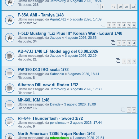
Ultimo messaggio da
JethroVirgi
«
5 agosto 2026, 19:24
Risposte:
216
1
19
20
21
22
…
F-35A AMI - Tamiya 1/48
Ultimo messaggio da
Aquila1411
«
5 agosto 2026, 17:39
Risposte:
52
1
2
3
4
5
6
F-51D Mustang "Liz Plus III" Korean War - Eduard 1/48
Ultimo messaggio da
Jacopo
«
4 agosto 2026, 20:56
Risposte:
34
1
2
3
4
AB-47J3 1/48 LF Model agg del 03.08.2026
Ultimo messaggio da
Jacopo
«
3 agosto 2026, 22:29
Risposte:
21
1
2
3
FW 190-D13 IBG scala 1/72
Ultimo messaggio da
Saboccio
«
3 agosto 2026, 18:41
Risposte:
8
Albatros DIII oaw di Roden 1/32
Ultimo messaggio da
JethroVirgi
«
3 agosto 2026, 17:30
Risposte:
1
Mh-60L ICM 1:48
Ultimo messaggio da
Davide
«
3 agosto 2026, 15:09
Risposte:
16
1
2
RF-84F Thunderflash - Sword 1/72
Ultimo messaggio da
pensionato
«
2 agosto 2026, 17:44
Risposte:
9
North American T28B Trojan Roden 1/48
Ultimo messaggio da
microciccio
«
1 agosto 2026, 21:51