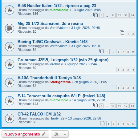
B-58 Hustler Italeri 1/72 - ripreso a pag 23
Ultimo messaggio da
microciccio
«
13 luglio 2026, 8:05
Risposte:
336
1
31
32
33
34
…
Mig 29 1/72 Scansioni, 3d e resina
Ultimo messaggio da
VorreiVolare
«
3 luglio 2026, 20:48
Risposte:
10
1
2
Boeing T-45C Goshawk - Kinetic 1/48
Ultimo messaggio da
VorreiVolare
«
3 luglio 2026, 19:18
Risposte:
84
1
6
7
8
9
…
Grumman J2F-5, Lukgraph 1/32 (wip 25 giugno)
Ultimo messaggio da
lorebor
«
30 giugno 2026, 21:44
Risposte:
30
1
2
3
4
A-10A Thunderbolt II Tamiya 1/48
Ultimo messaggio da
Starfighter84
«
28 giugno 2026, 11:05
Risposte:
34
1
2
3
4
F-14 Tomcat sulla catapulta W.I.P. {Italeri 1/48}
Ultimo messaggio da
microciccio
«
14 giugno 2026, 22:28
Risposte:
123
1
10
11
12
13
…
CR-42 FALCO ICM 1/32
Ultimo messaggio da
Hardy_72
«
13 giugno 2026, 22:56
Risposte:
50
1
2
3
4
5
6
Nuovo argomento