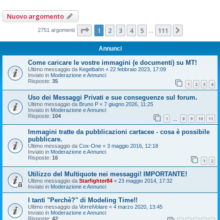
Nuovo argomento
Pagina
1
di
111
1
2
3
4
5
111
Prossimo
2751 argomenti
…
Annunci
Come caricare le vostre immagini (e documenti) su MT!
Ultimo messaggio da
Kegelbahn
«
22 febbraio 2023, 17:09
Inviato in
Moderazione e Annunci
Risposte:
35
1
2
3
4
Uso dei Messaggi Privati e sue conseguenze sul forum.
Ultimo messaggio da
Bruno P
«
7 giugno 2026, 11:25
Inviato in
Moderazione e Annunci
Risposte:
104
1
8
9
10
11
…
Immagini tratte da pubblicazioni cartacee - cosa è possibile
pubblicare.
Ultimo messaggio da
Cox-One
«
3 maggio 2016, 12:18
Inviato in
Moderazione e Annunci
Risposte:
16
1
2
Utilizzo del Multiquote nei messaggi! IMPORTANTE!
Ultimo messaggio da
Starfighter84
«
23 maggio 2014, 17:32
Inviato in
Moderazione e Annunci
I tanti "Perchè?" di Modeling Time!!
Ultimo messaggio da
VorreiVolare
«
4 marzo 2020, 13:45
Inviato in
Moderazione e Annunci
Risposte:
42