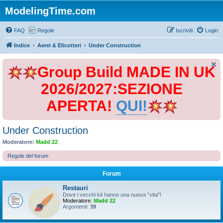
ModelingTime.com
FAQ
Regole
Iscriviti
Login
Indice
Aerei & Elicotteri
Under Construction
Group Build MADE IN UK
2026/2027:SEZIONE
APERTA!
QUI!
Under Construction
Moderatore:
Madd 22
Regole del forum
Forum
Restauri
Dove i vecchi kit hanno una nuova "vita"!
Moderatore:
Madd 22
Argomenti:
39