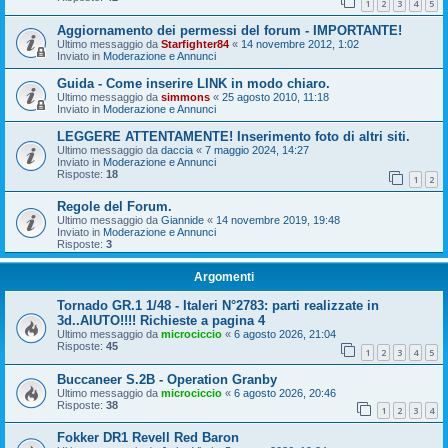
1
2
3
4
5
Aggiornamento dei permessi del forum - IMPORTANTE!
Ultimo messaggio da
Starfighter84
«
14 novembre 2012, 1:02
Inviato in
Moderazione e Annunci
Guida - Come inserire LINK in modo chiaro.
Ultimo messaggio da
simmons
«
25 agosto 2010, 11:18
Inviato in
Moderazione e Annunci
LEGGERE ATTENTAMENTE! Inserimento foto di altri siti.
Ultimo messaggio da
daccia
«
7 maggio 2024, 14:27
Inviato in
Moderazione e Annunci
Risposte:
18
1
2
Regole del Forum.
Ultimo messaggio da
Giannide
«
14 novembre 2019, 19:48
Inviato in
Moderazione e Annunci
Risposte:
3
Argomenti
Tornado GR.1 1/48 - Italeri N°2783: parti realizzate in
3d..AIUTO!!!! Richieste a pagina 4
Ultimo messaggio da
microciccio
«
6 agosto 2026, 21:04
Risposte:
45
1
2
3
4
5
Buccaneer S.2B - Operation Granby
Ultimo messaggio da
microciccio
«
6 agosto 2026, 20:46
Risposte:
38
1
2
3
4
Fokker DR1 Revell Red Baron