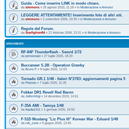
Guida - Come inserire LINK in modo chiaro.
da
simmons
»
25 agosto 2010, 11:18
» in
Moderazione e Annunci
LEGGERE ATTENTAMENTE! Inserimento foto di altri siti.
da
simmons
»
2 settembre 2009, 19:35
» in
Moderazione e Annunci
Regole del Forum.
da
Starfighter84
»
21 febbraio 2008, 23:31
» in
Moderazione e Annunci
ARGOMENTI
RF-84F Thunderflash - Sword 1/72
da
pensionato
»
27 luglio 2026, 18:20
Buccaneer S.2B - Operation Granby
da
Bruno P
»
9 luglio 2026, 12:03
Tornado GR.1 1/48 - Italeri N°2783: aggiornamenti pagina 5
da
Plutonio
»
7 luglio 2026, 11:39
Fokker DR1 Revell Red Baron
da
JethroVirgi
»
14 dicembre 2019, 14:01
F-35A AMI - Tamiya 1/48
da
Aquila1411
»
1 gennaio 2026, 16:50
F-51D Mustang "Liz Plus III" Korean War - Eduard 1/48
da
rob_zone
»
9 giugno 2026, 13:45