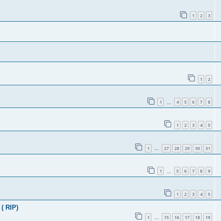
1
2
3
1
2
1
4
5
6
7
8
…
1
2
3
4
5
1
27
28
29
30
31
…
1
5
6
7
8
9
…
1
2
3
4
5
( RIP)
1
15
16
17
18
19
…