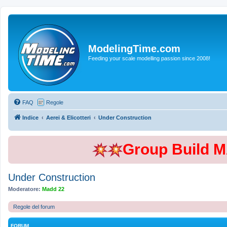
ModelingTime.com
Feeding your scale modelling passion since 2008!
FAQ
Regole
Indice
Aerei & Elicotteri
Under Construction
Group Build 
Under Construction
Moderatore:
Madd 22
Regole del forum
FORUM