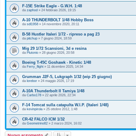
F-15E Strike Eagle - G.W.H. 1:48
da
zaphod
»
24 febbraio 2026, 19:15
A-10 THUNDERBOLT 1/48 Hobby Boss
da
sdl1958
»
14 novembre 2020, 20:11
B-58 Hustler Italeri 1/72 - ripreso a pag 23
da
pitchup
»
7 giugno 2024, 18:59
Mig 29 1/72 Scansioni, 3d e resina
da
Plutonio
»
28 giugno 2026, 20:58
Boeing T-45C Goshawk - Kinetic 1/48
da
Ferry_flight
»
11 dicembre 2025, 14:34
Grumman J2F-5, Lukgraph 1/32 (wip 25 giugno)
da
lorebor
»
24 maggio 2026, 17:19
A-10A Thunderbolt II Tamiya 1/48
da
Carbo178
»
22 aprile 2026, 22:34
F-14 Tomcat sulla catapulta W.I.P. {Italeri 1/48}
da
kevinpirola
»
25 ottobre 2012, 1:48
CR-42 FALCO ICM 1/32
da
Geometrino82
»
2 marzo 2024, 16:02
Nuovo argomento