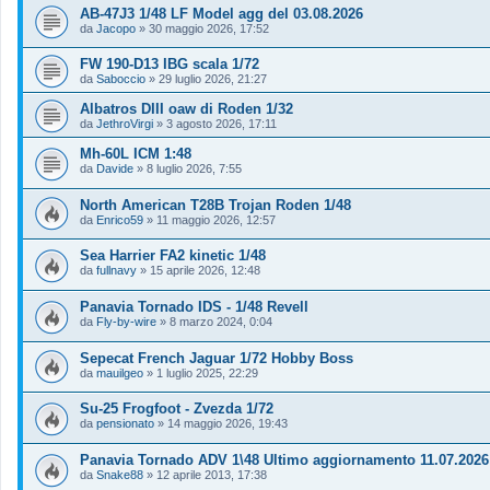
AB-47J3 1/48 LF Model agg del 03.08.2026
da
Jacopo
»
30 maggio 2026, 17:52
FW 190-D13 IBG scala 1/72
da
Saboccio
»
29 luglio 2026, 21:27
Albatros DIII oaw di Roden 1/32
da
JethroVirgi
»
3 agosto 2026, 17:11
Mh-60L ICM 1:48
da
Davide
»
8 luglio 2026, 7:55
North American T28B Trojan Roden 1/48
da
Enrico59
»
11 maggio 2026, 12:57
Sea Harrier FA2 kinetic 1/48
da
fullnavy
»
15 aprile 2026, 12:48
Panavia Tornado IDS - 1/48 Revell
da
Fly-by-wire
»
8 marzo 2024, 0:04
Sepecat French Jaguar 1/72 Hobby Boss
da
mauilgeo
»
1 luglio 2025, 22:29
Su-25 Frogfoot - Zvezda 1/72
da
pensionato
»
14 maggio 2026, 19:43
Panavia Tornado ADV 1\48 Ultimo aggiornamento 11.07.2026 
da
Snake88
»
12 aprile 2013, 17:38