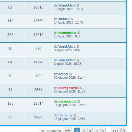
da
VorreiVolare
81
10016
16 luglio 2026, 15:04
da
sdl1958
110
13660
14 luglio 2026, 12:48
da
microciccio
336
44615
13 luglio 2026, 8:05
da
VorreiVolare
10
586
3 luglio 2026, 20:48
da
VorreiVolare
84
8084
3 luglio 2026, 19:18
da
lorebor
30
1832
30 giugno 2026, 21:44
da
Starfighter84
34
2564
28 giugno 2026, 11:05
da
microciccio
123
12314
14 giugno 2026, 22:28
da
Hardy_72
50
9989
13 giugno 2026, 22:56
Pagina
1
di
111
1
2
3
4
5
111
P
2751 argomenti
…