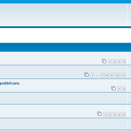
1
2
3
4
1
7
8
9
10
11
…
 pubblicare.
1
2
1
2
3
4
5