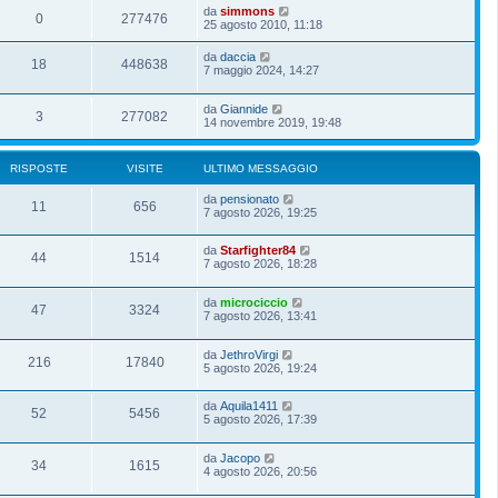
da
simmons
0
277476
25 agosto 2010, 11:18
da
daccia
18
448638
7 maggio 2024, 14:27
da
Giannide
3
277082
14 novembre 2019, 19:48
RISPOSTE
VISITE
ULTIMO MESSAGGIO
da
pensionato
11
656
7 agosto 2026, 19:25
da
Starfighter84
44
1514
7 agosto 2026, 18:28
da
microciccio
47
3324
7 agosto 2026, 13:41
da
JethroVirgi
216
17840
5 agosto 2026, 19:24
da
Aquila1411
52
5456
5 agosto 2026, 17:39
da
Jacopo
34
1615
4 agosto 2026, 20:56