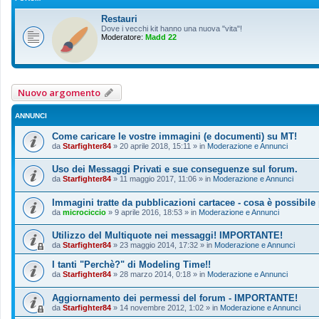
Restauri
Dove i vecchi kit hanno una nuova "vita"!
Moderatore:
Madd 22
Nuovo argomento
ANNUNCI
Come caricare le vostre immagini (e documenti) su MT!
da
Starfighter84
»
20 aprile 2018, 15:11
» in
Moderazione e Annunci
Uso dei Messaggi Privati e sue conseguenze sul forum.
da
Starfighter84
»
11 maggio 2017, 11:06
» in
Moderazione e Annunci
Immagini tratte da pubblicazioni cartacee - cosa è possibile
da
microciccio
»
9 aprile 2016, 18:53
» in
Moderazione e Annunci
Utilizzo del Multiquote nei messaggi! IMPORTANTE!
da
Starfighter84
»
23 maggio 2014, 17:32
» in
Moderazione e Annunci
I tanti "Perchè?" di Modeling Time!!
da
Starfighter84
»
28 marzo 2014, 0:18
» in
Moderazione e Annunci
Aggiornamento dei permessi del forum - IMPORTANTE!
da
Starfighter84
»
14 novembre 2012, 1:02
» in
Moderazione e Annunci