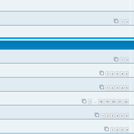
1
2
1
2
1
2
3
4
5
1
2
3
4
5
1
18
19
20
21
22
…
1
2
3
4
5
6
1
2
3
4