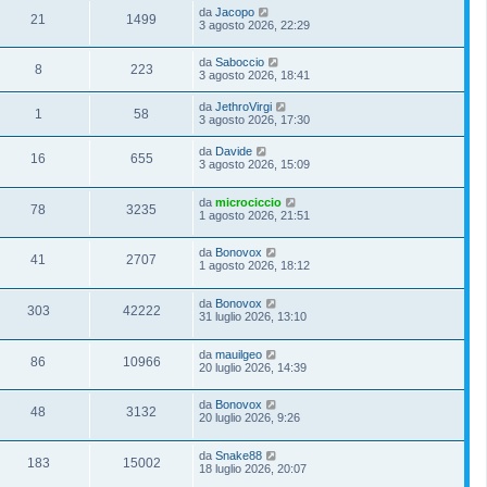
da
Jacopo
21
1499
3 agosto 2026, 22:29
da
Saboccio
8
223
3 agosto 2026, 18:41
da
JethroVirgi
1
58
3 agosto 2026, 17:30
da
Davide
16
655
3 agosto 2026, 15:09
da
microciccio
78
3235
1 agosto 2026, 21:51
da
Bonovox
41
2707
1 agosto 2026, 18:12
da
Bonovox
303
42222
31 luglio 2026, 13:10
da
mauilgeo
86
10966
20 luglio 2026, 14:39
da
Bonovox
48
3132
20 luglio 2026, 9:26
da
Snake88
183
15002
18 luglio 2026, 20:07