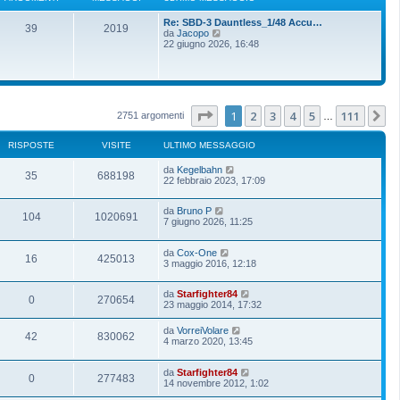
Re: SBD-3 Dauntless_1/48 Accu…
39
2019
V
da
Jacopo
e
22 giugno 2026, 16:48
d
i
u
l
t
i
Pagina
1
di
111
1
2
3
4
5
111
P
2751 argomenti
…
m
o
m
RISPOSTE
VISITE
ULTIMO MESSAGGIO
e
s
da
Kegelbahn
s
35
688198
22 febbraio 2023, 17:09
a
g
g
da
Bruno P
i
104
1020691
7 giugno 2026, 11:25
o
da
Cox-One
16
425013
3 maggio 2016, 12:18
da
Starfighter84
0
270654
23 maggio 2014, 17:32
da
VorreiVolare
42
830062
4 marzo 2020, 13:45
da
Starfighter84
0
277483
14 novembre 2012, 1:02