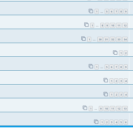
1
5
6
7
8
9
…
1
8
9
10
11
12
…
1
30
31
32
33
34
…
1
2
1
5
6
7
8
9
…
1
2
3
4
1
2
3
4
1
9
10
11
12
13
…
1
2
3
4
5
6