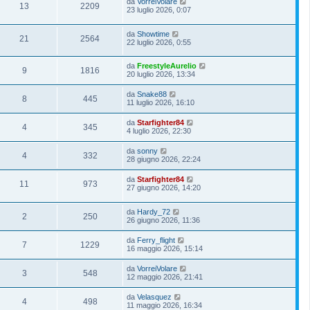
da
VorreiVolare
13
2209
23 luglio 2026, 0:07
da
Showtime
21
2564
22 luglio 2026, 0:55
da
FreestyleAurelio
9
1816
20 luglio 2026, 13:34
da
Snake88
8
445
11 luglio 2026, 16:10
da
Starfighter84
4
345
4 luglio 2026, 22:30
da
sonny
4
332
28 giugno 2026, 22:24
da
Starfighter84
11
973
27 giugno 2026, 14:20
da
Hardy_72
2
250
26 giugno 2026, 11:36
da
Ferry_flight
7
1229
16 maggio 2026, 15:14
da
VorreiVolare
3
548
12 maggio 2026, 21:41
da
Velasquez
4
498
11 maggio 2026, 16:34