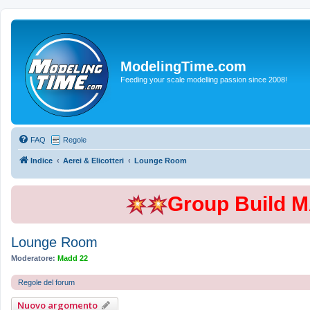
ModelingTime.com
Feeding your scale modelling passion since 2008!
FAQ
Regole
Indice
Aerei & Elicotteri
Lounge Room
Group Build 
Lounge Room
Moderatore:
Madd 22
Regole del forum
Nuovo argomento