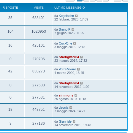
RISPOSTE
VISITE
ULTIMO MESSAGGIO
da
Kegelbahn
35
688401
22 febbraio 2023, 17:09
da
Bruno P
104
1020953
7 giugno 2026, 11:25
da
Cox-One
16
425101
3 maggio 2016, 12:18
da
Starfighter84
0
270706
23 maggio 2014, 17:32
da
VorreiVolare
42
830273
4 marzo 2020, 13:45
da
Starfighter84
0
277533
14 novembre 2012, 1:02
da
simmons
0
277531
25 agosto 2010, 11:18
da
daccia
18
448751
7 maggio 2024, 14:27
da
Giannide
3
277136
14 novembre 2019, 19:48