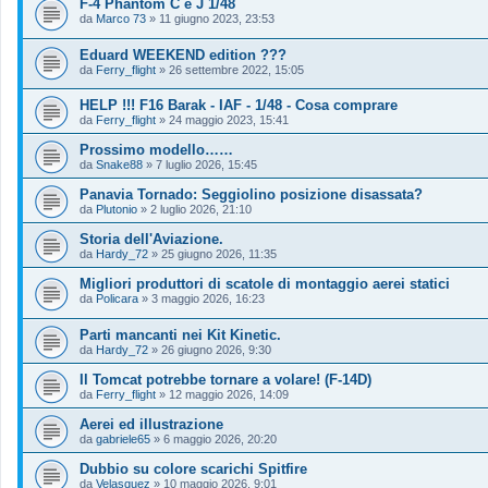
F-4 Phantom C e J 1/48
da
Marco 73
»
11 giugno 2023, 23:53
Eduard WEEKEND edition ???
da
Ferry_flight
»
26 settembre 2022, 15:05
HELP !!! F16 Barak - IAF - 1/48 - Cosa comprare
da
Ferry_flight
»
24 maggio 2023, 15:41
Prossimo modello……
da
Snake88
»
7 luglio 2026, 15:45
Panavia Tornado: Seggiolino posizione disassata?
da
Plutonio
»
2 luglio 2026, 21:10
Storia dell'Aviazione.
da
Hardy_72
»
25 giugno 2026, 11:35
Migliori produttori di scatole di montaggio aerei statici
da
Policara
»
3 maggio 2026, 16:23
Parti mancanti nei Kit Kinetic.
da
Hardy_72
»
26 giugno 2026, 9:30
Il Tomcat potrebbe tornare a volare! (F-14D)
da
Ferry_flight
»
12 maggio 2026, 14:09
Aerei ed illustrazione
da
gabriele65
»
6 maggio 2026, 20:20
Dubbio su colore scarichi Spitfire
da
Velasquez
»
10 maggio 2026, 9:01