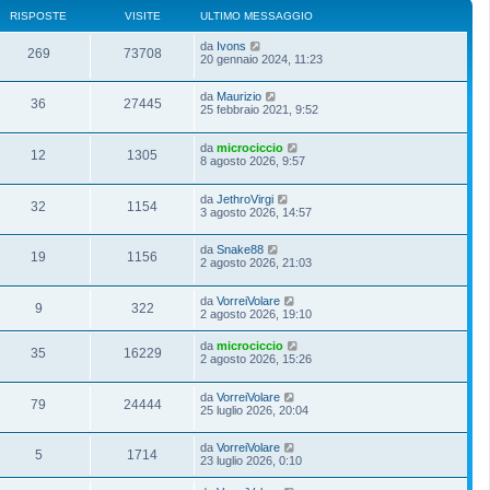
RISPOSTE
VISITE
ULTIMO MESSAGGIO
da
Ivons
269
73708
20 gennaio 2024, 11:23
da
Maurizio
36
27445
25 febbraio 2021, 9:52
da
microciccio
12
1305
8 agosto 2026, 9:57
da
JethroVirgi
32
1154
3 agosto 2026, 14:57
da
Snake88
19
1156
2 agosto 2026, 21:03
da
VorreiVolare
9
322
2 agosto 2026, 19:10
da
microciccio
35
16229
2 agosto 2026, 15:26
da
VorreiVolare
79
24444
25 luglio 2026, 20:04
da
VorreiVolare
5
1714
23 luglio 2026, 0:10