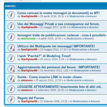
ANNUNCI
Come caricare le vostre immagini (e documenti) su MT!
da
Starfighter84
»
20 aprile 2018, 15:11
» in
Moderazione e Annunci
Uso dei Messaggi Privati e sue conseguenze sul forum.
da
Starfighter84
»
11 maggio 2017, 11:06
» in
Moderazione e Annunci
Immagini tratte da pubblicazioni cartacee - cosa è possibile
da
microciccio
»
9 aprile 2016, 18:53
» in
Moderazione e Annunci
Utilizzo del Multiquote nei messaggi! IMPORTANTE!
da
Starfighter84
»
23 maggio 2014, 17:32
» in
Moderazione e Annunci
I tanti "Perchè?" di Modeling Time!!
da
Starfighter84
»
28 marzo 2014, 0:18
» in
Moderazione e Annunci
Aggiornamento dei permessi del forum - IMPORTANTE!
da
Starfighter84
»
14 novembre 2012, 1:02
» in
Moderazione e Annunci
Guida - Come inserire LINK in modo chiaro.
da
simmons
»
25 agosto 2010, 11:18
» in
Moderazione e Annunci
LEGGERE ATTENTAMENTE! Inserimento foto di altri siti.
da
simmons
»
2 settembre 2009, 19:35
» in
Moderazione e Annunci
Regole del Forum.
da
Starfighter84
»
21 febbraio 2008, 23:31
» in
Moderazione e Annunci