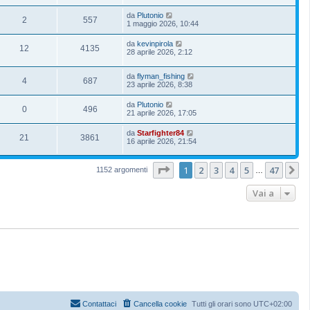
da
Plutonio
2
557
1 maggio 2026, 10:44
da
kevinpirola
12
4135
28 aprile 2026, 2:12
da
flyman_fishing
4
687
23 aprile 2026, 8:38
da
Plutonio
0
496
21 aprile 2026, 17:05
da
Starfighter84
21
3861
16 aprile 2026, 21:54
Pagina
1
di
47
1
2
3
4
5
47
P
1152 argomenti
…
Vai a
Contattaci
Cancella cookie
Tutti gli orari sono
UTC+02:00