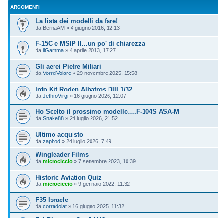
ARGOMENTI
La lista dei modelli da fare!
da
BernaAM
»
4 giugno 2016, 12:13
F-15C e MSIP II...un po' di chiarezza
da
ilGamma
»
4 aprile 2013, 17:27
Gli aerei Pietre Miliari
da
VorreiVolare
»
29 novembre 2025, 15:58
Info Kit Roden Albatros DIII 1/32
da
JethroVirgi
»
16 giugno 2026, 12:07
Ho Scelto il prossimo modello….F-104S ASA-M
da
Snake88
»
24 luglio 2026, 21:52
Ultimo acquisto
da
zaphod
»
24 luglio 2026, 7:49
Wingleader Films
da
microciccio
»
7 settembre 2023, 10:39
Historic Aviation Quiz
da
microciccio
»
9 gennaio 2022, 11:32
F35 Israele
da
corradolat
»
16 giugno 2025, 11:32