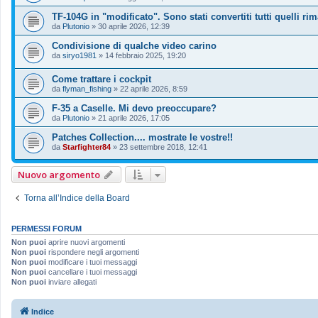
TF-104G in "modificato". Sono stati convertiti tutti quelli rim
da
Plutonio
»
30 aprile 2026, 12:39
Condivisione di qualche video carino
da
siryo1981
»
14 febbraio 2025, 19:20
Come trattare i cockpit
da
flyman_fishing
»
22 aprile 2026, 8:59
F-35 a Caselle. Mi devo preoccupare?
da
Plutonio
»
21 aprile 2026, 17:05
Patches Collection.... mostrate le vostre!!
da
Starfighter84
»
23 settembre 2018, 12:41
Nuovo argomento
Torna all’Indice della Board
PERMESSI FORUM
Non puoi
aprire nuovi argomenti
Non puoi
rispondere negli argomenti
Non puoi
modificare i tuoi messaggi
Non puoi
cancellare i tuoi messaggi
Non puoi
inviare allegati
Indice