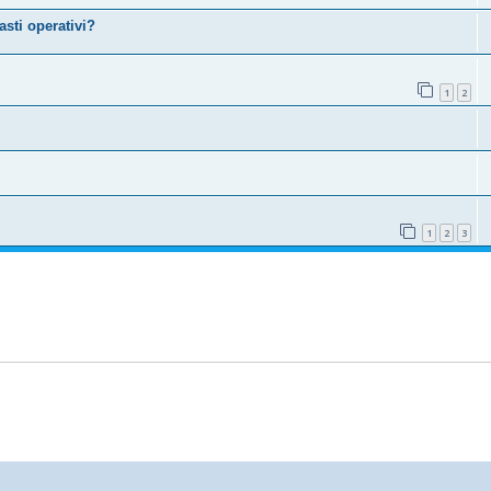
asti operativi?
1
2
1
2
3