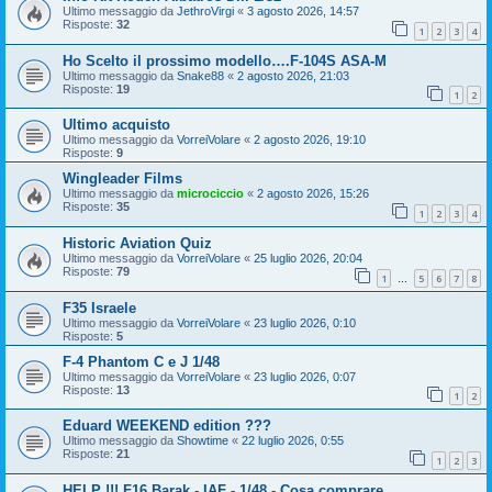
Ultimo messaggio da
JethroVirgi
«
3 agosto 2026, 14:57
Risposte:
32
1
2
3
4
Ho Scelto il prossimo modello….F-104S ASA-M
Ultimo messaggio da
Snake88
«
2 agosto 2026, 21:03
Risposte:
19
1
2
Ultimo acquisto
Ultimo messaggio da
VorreiVolare
«
2 agosto 2026, 19:10
Risposte:
9
Wingleader Films
Ultimo messaggio da
microciccio
«
2 agosto 2026, 15:26
Risposte:
35
1
2
3
4
Historic Aviation Quiz
Ultimo messaggio da
VorreiVolare
«
25 luglio 2026, 20:04
Risposte:
79
1
5
6
7
8
…
F35 Israele
Ultimo messaggio da
VorreiVolare
«
23 luglio 2026, 0:10
Risposte:
5
F-4 Phantom C e J 1/48
Ultimo messaggio da
VorreiVolare
«
23 luglio 2026, 0:07
Risposte:
13
1
2
Eduard WEEKEND edition ???
Ultimo messaggio da
Showtime
«
22 luglio 2026, 0:55
Risposte:
21
1
2
3
HELP !!! F16 Barak - IAF - 1/48 - Cosa comprare