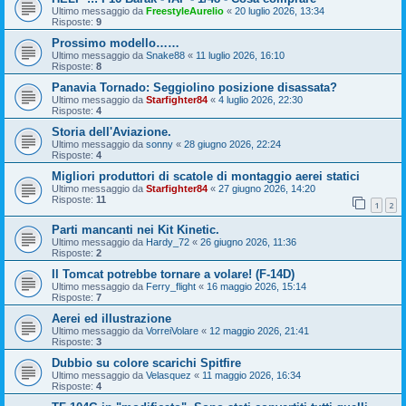
Ultimo messaggio da
FreestyleAurelio
«
20 luglio 2026, 13:34
Risposte:
9
Prossimo modello……
Ultimo messaggio da
Snake88
«
11 luglio 2026, 16:10
Risposte:
8
Panavia Tornado: Seggiolino posizione disassata?
Ultimo messaggio da
Starfighter84
«
4 luglio 2026, 22:30
Risposte:
4
Storia dell'Aviazione.
Ultimo messaggio da
sonny
«
28 giugno 2026, 22:24
Risposte:
4
Migliori produttori di scatole di montaggio aerei statici
Ultimo messaggio da
Starfighter84
«
27 giugno 2026, 14:20
Risposte:
11
1
2
Parti mancanti nei Kit Kinetic.
Ultimo messaggio da
Hardy_72
«
26 giugno 2026, 11:36
Risposte:
2
Il Tomcat potrebbe tornare a volare! (F-14D)
Ultimo messaggio da
Ferry_flight
«
16 maggio 2026, 15:14
Risposte:
7
Aerei ed illustrazione
Ultimo messaggio da
VorreiVolare
«
12 maggio 2026, 21:41
Risposte:
3
Dubbio su colore scarichi Spitfire
Ultimo messaggio da
Velasquez
«
11 maggio 2026, 16:34
Risposte:
4