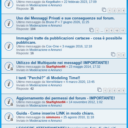
Ultimo messaggio da
Kegelbahn
«
22 febbraio 2023, 17:09
Inviato in
Moderazione e Annunci
Risposte:
35
1
2
3
4
Uso dei Messaggi Privati e sue conseguenze sul forum.
Ultimo messaggio da
Bruno P
«
7 giugno 2026, 11:25
Inviato in
Moderazione e Annunci
Risposte:
104
1
8
9
10
11
…
Immagini tratte da pubblicazioni cartacee - cosa è possibile
pubblicare.
Ultimo messaggio da
Cox-One
«
3 maggio 2016, 12:18
Inviato in
Moderazione e Annunci
Risposte:
16
1
2
Utilizzo del Multiquote nei messaggi! IMPORTANTE!
Ultimo messaggio da
Starfighter84
«
23 maggio 2014, 17:32
Inviato in
Moderazione e Annunci
I tanti "Perchè?" di Modeling Time!!
Ultimo messaggio da
VorreiVolare
«
4 marzo 2020, 13:45
Inviato in
Moderazione e Annunci
Risposte:
42
1
2
3
4
5
Aggiornamento dei permessi del forum - IMPORTANTE!
Ultimo messaggio da
Starfighter84
«
14 novembre 2012, 1:02
Inviato in
Moderazione e Annunci
Guida - Come inserire LINK in modo chiaro.
Ultimo messaggio da
simmons
«
25 agosto 2010, 11:18
Inviato in
Moderazione e Annunci