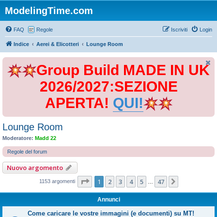
ModelingTime.com
FAQ
Regole
Iscriviti
Login
Indice
Aerei & Elicotteri
Lounge Room
Group Build MADE IN UK
2026/2027:SEZIONE
APERTA!
QUI!
Lounge Room
Moderatore:
Madd 22
Regole del forum
Nuovo argomento
Pagina
1
di
47
1
2
3
4
5
47
Prossimo
1153 argomenti
…
Annunci
Come caricare le vostre immagini (e documenti) su MT!