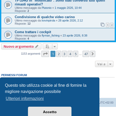
TF-104G in "modificato". Sono stati convertiti tutti quelli
rimasti operativi?
Ultimo messaggio da
Plutonio
«
1 maggio 2026, 10:44
Risposte:
2
Condivisione di qualche video carino
Ultimo messaggio da
kevinpirola
«
28 aprile 2026, 2:12
Risposte:
12
1
2
Come trattare i cockpit
Ultimo messaggio da
flyman_fishing
«
23 aprile 2026, 8:38
Risposte:
4
Nuovo argomento
Pagina
1
di
47
1
2
3
4
5
47
Prossimo
1153 argomenti
…
Vai a
PERMESSI FORUM
Non puoi
aprire nuovi argomenti
Non puoi
rispondere negli argomenti
Questo sito utilizza cookie al fine di fornire la
Non puoi
modificare i tuoi messaggi
migliore navigazione possibile
Non puoi
cancellare i tuoi messaggi
Non puoi
inviare allegati
Ulteriori informazioni
Indice
Contattaci
Cancella cookie
Tutti gli orari sono
UTC+02:00
Accetto
Creato da
phpBB
® Forum Software © phpBB Limited