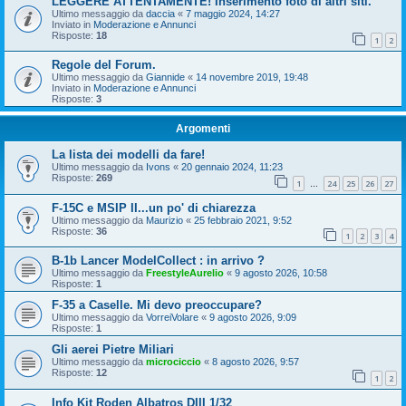
LEGGERE ATTENTAMENTE! Inserimento foto di altri siti.
Ultimo messaggio da
daccia
«
7 maggio 2024, 14:27
Inviato in
Moderazione e Annunci
Risposte:
18
1
2
Regole del Forum.
Ultimo messaggio da
Giannide
«
14 novembre 2019, 19:48
Inviato in
Moderazione e Annunci
Risposte:
3
Argomenti
La lista dei modelli da fare!
Ultimo messaggio da
Ivons
«
20 gennaio 2024, 11:23
Risposte:
269
1
24
25
26
27
…
F-15C e MSIP II...un po' di chiarezza
Ultimo messaggio da
Maurizio
«
25 febbraio 2021, 9:52
Risposte:
36
1
2
3
4
B-1b Lancer ModelCollect : in arrivo ?
Ultimo messaggio da
FreestyleAurelio
«
9 agosto 2026, 10:58
Risposte:
1
F-35 a Caselle. Mi devo preoccupare?
Ultimo messaggio da
VorreiVolare
«
9 agosto 2026, 9:09
Risposte:
1
Gli aerei Pietre Miliari
Ultimo messaggio da
microciccio
«
8 agosto 2026, 9:57
Risposte:
12
1
2
Info Kit Roden Albatros DIII 1/32