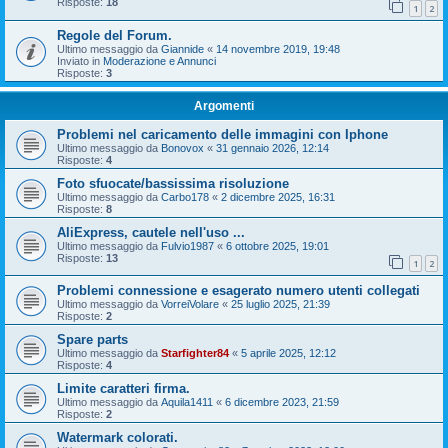
Risposte:
18
1
2
Regole del Forum.
Ultimo messaggio da
Giannide
«
14 novembre 2019, 19:48
Inviato in
Moderazione e Annunci
Risposte:
3
Argomenti
Problemi nel caricamento delle immagini con Iphone
Ultimo messaggio da
Bonovox
«
31 gennaio 2026, 12:14
Risposte:
4
Foto sfuocate/bassissima risoluzione
Ultimo messaggio da
Carbo178
«
2 dicembre 2025, 16:31
Risposte:
8
AliExpress, cautele nell'uso ...
Ultimo messaggio da
Fulvio1987
«
6 ottobre 2025, 19:01
Risposte:
13
1
2
Problemi connessione e esagerato numero utenti collegati
Ultimo messaggio da
VorreiVolare
«
25 luglio 2025, 21:39
Risposte:
2
Spare parts
Ultimo messaggio da
Starfighter84
«
5 aprile 2025, 12:12
Risposte:
4
Limite caratteri firma.
Ultimo messaggio da
Aquila1411
«
6 dicembre 2023, 21:59
Risposte:
2
Watermark colorati.