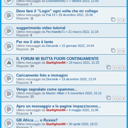
Ultimo messaggio da
Geometrino82
«
7 ottobre 2023, 12:00
Risposte:
7
Devo fare il “Login” ogni volta che mi collego
Ultimo messaggio da
Poli 19
«
29 dicembre 2022, 15:06
Risposte:
11
1
2
suggerimento video tutorial
Ultimo messaggio da
Picchiatello71
«
21 marzo 2022, 11:18
Risposte:
8
Per me il sito è lento
Ultimo messaggio da
Dioramik
«
15 gennaio 2022, 14:44
Risposte:
14
1
2
IL FORUM MI BUTTA FUORI CONTINUAMENTE
Ultimo messaggio da
Starfighter84
«
19 marzo 2021, 21:25
Risposte:
24
1
2
3
Caricamento foto e immagini
Ultimo messaggio da
Dioramik
«
19 dicembre 2020, 13:24
Risposte:
8
Vengo segnalato come spammer...
Ultimo messaggio da
Master Villain
«
5 novembre 2020, 15:12
Risposte:
23
1
2
3
Apro un messaggio e le pagine impazziscono...
Ultimo messaggio da
Starfighter84
«
4 maggio 2020, 11:06
Risposte:
9
GB Africa .... o Russia?
Ultimo messaggio da
Starfighter84
«
30 aprile 2020, 18:21
Risposte:
1