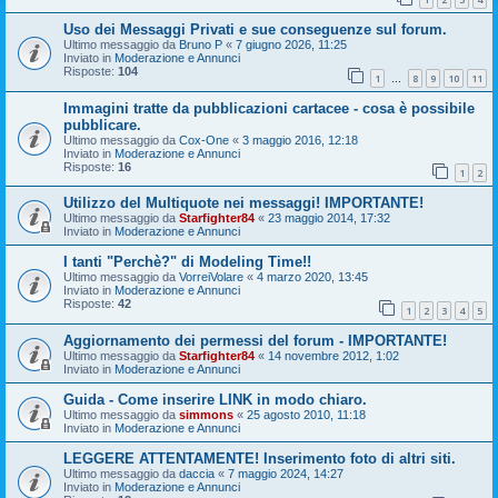
Uso dei Messaggi Privati e sue conseguenze sul forum.
Ultimo messaggio da
Bruno P
«
7 giugno 2026, 11:25
Inviato in
Moderazione e Annunci
Risposte:
104
1
8
9
10
11
…
Immagini tratte da pubblicazioni cartacee - cosa è possibile
pubblicare.
Ultimo messaggio da
Cox-One
«
3 maggio 2016, 12:18
Inviato in
Moderazione e Annunci
Risposte:
16
1
2
Utilizzo del Multiquote nei messaggi! IMPORTANTE!
Ultimo messaggio da
Starfighter84
«
23 maggio 2014, 17:32
Inviato in
Moderazione e Annunci
I tanti "Perchè?" di Modeling Time!!
Ultimo messaggio da
VorreiVolare
«
4 marzo 2020, 13:45
Inviato in
Moderazione e Annunci
Risposte:
42
1
2
3
4
5
Aggiornamento dei permessi del forum - IMPORTANTE!
Ultimo messaggio da
Starfighter84
«
14 novembre 2012, 1:02
Inviato in
Moderazione e Annunci
Guida - Come inserire LINK in modo chiaro.
Ultimo messaggio da
simmons
«
25 agosto 2010, 11:18
Inviato in
Moderazione e Annunci
LEGGERE ATTENTAMENTE! Inserimento foto di altri siti.
Ultimo messaggio da
daccia
«
7 maggio 2024, 14:27
Inviato in
Moderazione e Annunci