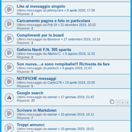
Like al messaggio singolo
Ultimo messaggio da
johnnycere
«
8 aprile 2020, 17:58
Risposte:
2
Caricamento pagine e foto in particolare
Ultimo messaggio da
Poli 19
«
21 dicembre 2019, 10:22
Risposte:
2
Complimenti per la board
Ultimo messaggio da
Bonovox
«
27 settembre 2019, 10:16
Risposte:
3
Galleria Nardi F.N. 305 sparita
Ultimo messaggio da
Alberto C.
«
6 agosto 2019, 11:32
Risposte:
2
Son nuova....e sono rompiballe!!! Richiesta da fare
Ultimo messaggio da
ponisch
«
4 giugno 2019, 21:07
Risposte:
9
NOTIFICHE messaggi
Ultimo messaggio da
Carbo178
«
19 aprile 2019, 22:05
Risposte:
5
Google search
Ultimo messaggio da
eaman
«
17 gennaio 2019, 21:42
Risposte:
27
1
2
3
Scrivere in Markdown
Ultimo messaggio da
eaman
«
10 gennaio 2019, 16:12
Risposte:
7
Troppi annunci
Ultimo messaggio da
eaman
«
10 gennaio 2019, 16:01