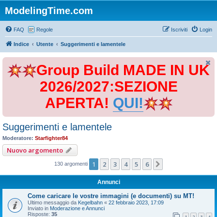
ModelingTime.com
FAQ
Regole
Iscriviti
Login
Indice
Utente
Suggerimenti e lamentele
Group Build MADE IN UK
2026/2027:SEZIONE
APERTA!
QUI!
Suggerimenti e lamentele
Moderatore:
Starfighter84
Nuovo argomento
1
2
3
4
5
6
Prossimo
130 argomenti
Annunci
Come caricare le vostre immagini (e documenti) su MT!
Ultimo messaggio da
Kegelbahn
«
22 febbraio 2023, 17:09
Inviato in
Moderazione e Annunci
Risposte:
35
1
2
3
4