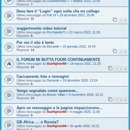
Ultimo messaggio da
Geometrino82
«
7 ottobre 2023, 12:00
Risposte:
7
Devo fare il “Login” ogni volta che mi collego
Ultimo messaggio da
Poli 19
«
29 dicembre 2022, 15:06
Risposte:
11
1
2
suggerimento video tutorial
Ultimo messaggio da
Picchiatello71
«
21 marzo 2022, 11:18
Risposte:
8
Per me il sito è lento
Ultimo messaggio da
Dioramik
«
15 gennaio 2022, 14:44
Risposte:
14
1
2
IL FORUM MI BUTTA FUORI CONTINUAMENTE
Ultimo messaggio da
Starfighter84
«
19 marzo 2021, 21:25
Risposte:
24
1
2
3
Caricamento foto e immagini
Ultimo messaggio da
Dioramik
«
19 dicembre 2020, 13:24
Risposte:
8
Vengo segnalato come spammer...
Ultimo messaggio da
Master Villain
«
5 novembre 2020, 15:12
Risposte:
23
1
2
3
Apro un messaggio e le pagine impazziscono...
Ultimo messaggio da
Starfighter84
«
4 maggio 2020, 11:06
Risposte:
9
GB Africa .... o Russia?
Ultimo messaggio da
Starfighter84
«
30 aprile 2020, 18:21
Risposte:
1