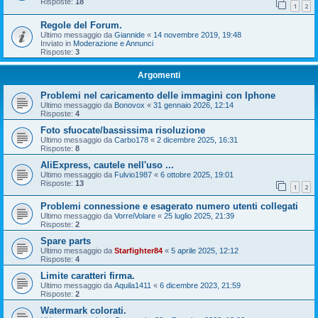
Risposte:
18
1
2
Regole del Forum.
Ultimo messaggio da
Giannide
«
14 novembre 2019, 19:48
Inviato in
Moderazione e Annunci
Risposte:
3
Argomenti
Problemi nel caricamento delle immagini con Iphone
Ultimo messaggio da
Bonovox
«
31 gennaio 2026, 12:14
Risposte:
4
Foto sfuocate/bassissima risoluzione
Ultimo messaggio da
Carbo178
«
2 dicembre 2025, 16:31
Risposte:
8
AliExpress, cautele nell'uso ...
Ultimo messaggio da
Fulvio1987
«
6 ottobre 2025, 19:01
Risposte:
13
1
2
Problemi connessione e esagerato numero utenti collegati
Ultimo messaggio da
VorreiVolare
«
25 luglio 2025, 21:39
Risposte:
2
Spare parts
Ultimo messaggio da
Starfighter84
«
5 aprile 2025, 12:12
Risposte:
4
Limite caratteri firma.
Ultimo messaggio da
Aquila1411
«
6 dicembre 2023, 21:59
Risposte:
2
Watermark colorati.