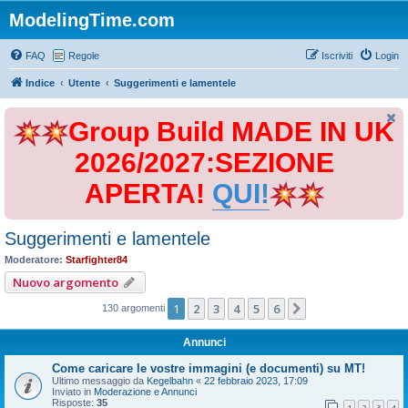
ModelingTime.com
FAQ
Regole
Iscriviti
Login
Indice
Utente
Suggerimenti e lamentele
Group Build MADE IN UK
2026/2027:SEZIONE
APERTA!
QUI!
Suggerimenti e lamentele
Moderatore:
Starfighter84
Nuovo argomento
1
2
3
4
5
6
Prossimo
130 argomenti
Annunci
Come caricare le vostre immagini (e documenti) su MT!
Ultimo messaggio da
Kegelbahn
«
22 febbraio 2023, 17:09
Inviato in
Moderazione e Annunci
Risposte:
35
1
2
3
4