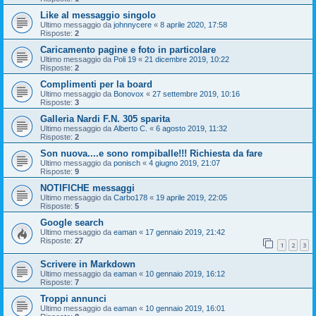
Like al messaggio singolo
Ultimo messaggio da
johnnycere
«
8 aprile 2020, 17:58
Risposte:
2
Caricamento pagine e foto in particolare
Ultimo messaggio da
Poli 19
«
21 dicembre 2019, 10:22
Risposte:
2
Complimenti per la board
Ultimo messaggio da
Bonovox
«
27 settembre 2019, 10:16
Risposte:
3
Galleria Nardi F.N. 305 sparita
Ultimo messaggio da
Alberto C.
«
6 agosto 2019, 11:32
Risposte:
2
Son nuova....e sono rompiballe!!! Richiesta da fare
Ultimo messaggio da
ponisch
«
4 giugno 2019, 21:07
Risposte:
9
NOTIFICHE messaggi
Ultimo messaggio da
Carbo178
«
19 aprile 2019, 22:05
Risposte:
5
Google search
Ultimo messaggio da
eaman
«
17 gennaio 2019, 21:42
Risposte:
27
1
2
3
Scrivere in Markdown
Ultimo messaggio da
eaman
«
10 gennaio 2019, 16:12
Risposte:
7
Troppi annunci
Ultimo messaggio da
eaman
«
10 gennaio 2019, 16:01