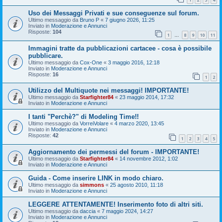
Uso dei Messaggi Privati e sue conseguenze sul forum.
Ultimo messaggio da
Bruno P
«
7 giugno 2026, 11:25
Inviato in
Moderazione e Annunci
Risposte:
104
1
8
9
10
11
…
Immagini tratte da pubblicazioni cartacee - cosa è possibile
pubblicare.
Ultimo messaggio da
Cox-One
«
3 maggio 2016, 12:18
Inviato in
Moderazione e Annunci
Risposte:
16
1
2
Utilizzo del Multiquote nei messaggi! IMPORTANTE!
Ultimo messaggio da
Starfighter84
«
23 maggio 2014, 17:32
Inviato in
Moderazione e Annunci
I tanti "Perchè?" di Modeling Time!!
Ultimo messaggio da
VorreiVolare
«
4 marzo 2020, 13:45
Inviato in
Moderazione e Annunci
Risposte:
42
1
2
3
4
5
Aggiornamento dei permessi del forum - IMPORTANTE!
Ultimo messaggio da
Starfighter84
«
14 novembre 2012, 1:02
Inviato in
Moderazione e Annunci
Guida - Come inserire LINK in modo chiaro.
Ultimo messaggio da
simmons
«
25 agosto 2010, 11:18
Inviato in
Moderazione e Annunci
LEGGERE ATTENTAMENTE! Inserimento foto di altri siti.
Ultimo messaggio da
daccia
«
7 maggio 2024, 14:27
Inviato in
Moderazione e Annunci