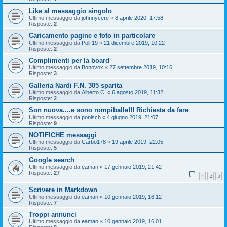
Like al messaggio singolo
Ultimo messaggio da
johnnycere
«
8 aprile 2020, 17:58
Risposte:
2
Caricamento pagine e foto in particolare
Ultimo messaggio da
Poli 19
«
21 dicembre 2019, 10:22
Risposte:
2
Complimenti per la board
Ultimo messaggio da
Bonovox
«
27 settembre 2019, 10:16
Risposte:
3
Galleria Nardi F.N. 305 sparita
Ultimo messaggio da
Alberto C.
«
6 agosto 2019, 11:32
Risposte:
2
Son nuova....e sono rompiballe!!! Richiesta da fare
Ultimo messaggio da
ponisch
«
4 giugno 2019, 21:07
Risposte:
9
NOTIFICHE messaggi
Ultimo messaggio da
Carbo178
«
19 aprile 2019, 22:05
Risposte:
5
Google search
Ultimo messaggio da
eaman
«
17 gennaio 2019, 21:42
Risposte:
27
1
2
3
Scrivere in Markdown
Ultimo messaggio da
eaman
«
10 gennaio 2019, 16:12
Risposte:
7
Troppi annunci
Ultimo messaggio da
eaman
«
10 gennaio 2019, 16:01