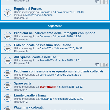
Risposte:
18
1
2
Regole del Forum.
Ultimo messaggio da
Giannide
«
14 novembre 2019, 19:48
Inviato in
Moderazione e Annunci
Risposte:
3
Argomenti
Problemi nel caricamento delle immagini con Iphone
Ultimo messaggio da
Bonovox
«
31 gennaio 2026, 12:14
Risposte:
4
Foto sfuocate/bassissima risoluzione
Ultimo messaggio da
Carbo178
«
2 dicembre 2025, 16:31
Risposte:
8
AliExpress, cautele nell'uso ...
Ultimo messaggio da
Fulvio1987
«
6 ottobre 2025, 19:01
Risposte:
13
1
2
Problemi connessione e esagerato numero utenti collegati
Ultimo messaggio da
VorreiVolare
«
25 luglio 2025, 21:39
Risposte:
2
Spare parts
Ultimo messaggio da
Starfighter84
«
5 aprile 2025, 12:12
Risposte:
4
Limite caratteri firma.
Ultimo messaggio da
Aquila1411
«
6 dicembre 2023, 21:59
Risposte:
2
Watermark colorati.