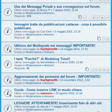
Uso dei Messaggi Privati e sue conseguenze sul forum.
Ultimo messaggio da
Bruno P
«
7 giugno 2026, 11:25
Inviato in
Moderazione e Annunci
Risposte:
104
1
8
9
10
11
…
Immagini tratte da pubblicazioni cartacee - cosa è possibile
pubblicare.
Ultimo messaggio da
Cox-One
«
3 maggio 2016, 12:18
Inviato in
Moderazione e Annunci
Risposte:
16
1
2
Utilizzo del Multiquote nei messaggi! IMPORTANTE!
Ultimo messaggio da
Starfighter84
«
23 maggio 2014, 17:32
Inviato in
Moderazione e Annunci
I tanti "Perchè?" di Modeling Time!!
Ultimo messaggio da
VorreiVolare
«
4 marzo 2020, 13:45
Inviato in
Moderazione e Annunci
Risposte:
42
1
2
3
4
5
Aggiornamento dei permessi del forum - IMPORTANTE!
Ultimo messaggio da
Starfighter84
«
14 novembre 2012, 1:02
Inviato in
Moderazione e Annunci
Guida - Come inserire LINK in modo chiaro.
Ultimo messaggio da
simmons
«
25 agosto 2010, 11:18
Inviato in
Moderazione e Annunci
LEGGERE ATTENTAMENTE! Inserimento foto di altri siti.
Ultimo messaggio da
daccia
«
7 maggio 2024, 14:27
Inviato in
Moderazione e Annunci