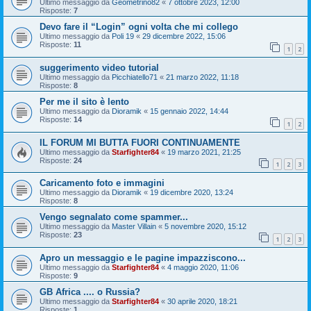
Ultimo messaggio da
Geometrino82
«
7 ottobre 2023, 12:00
Risposte:
7
Devo fare il “Login” ogni volta che mi collego
Ultimo messaggio da
Poli 19
«
29 dicembre 2022, 15:06
Risposte:
11
1
2
suggerimento video tutorial
Ultimo messaggio da
Picchiatello71
«
21 marzo 2022, 11:18
Risposte:
8
Per me il sito è lento
Ultimo messaggio da
Dioramik
«
15 gennaio 2022, 14:44
Risposte:
14
1
2
IL FORUM MI BUTTA FUORI CONTINUAMENTE
Ultimo messaggio da
Starfighter84
«
19 marzo 2021, 21:25
Risposte:
24
1
2
3
Caricamento foto e immagini
Ultimo messaggio da
Dioramik
«
19 dicembre 2020, 13:24
Risposte:
8
Vengo segnalato come spammer...
Ultimo messaggio da
Master Villain
«
5 novembre 2020, 15:12
Risposte:
23
1
2
3
Apro un messaggio e le pagine impazziscono...
Ultimo messaggio da
Starfighter84
«
4 maggio 2020, 11:06
Risposte:
9
GB Africa .... o Russia?
Ultimo messaggio da
Starfighter84
«
30 aprile 2020, 18:21
Risposte:
1