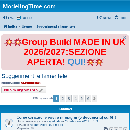
ModelingTime.com
FAQ
Regole
Iscriviti
Login
Indice
Utente
Suggerimenti e lamentele
Group Build MADE IN UK
2026/2027:SEZIONE
APERTA!
QUI!
Suggerimenti e lamentele
Moderatore:
Starfighter84
Nuovo argomento
1
2
3
4
5
6
Prossimo
130 argomenti
Annunci
Come caricare le vostre immagini (e documenti) su MT!
Ultimo messaggio da
Kegelbahn
«
22 febbraio 2023, 17:09
Inviato in
Moderazione e Annunci
Risposte:
35
1
2
3
4