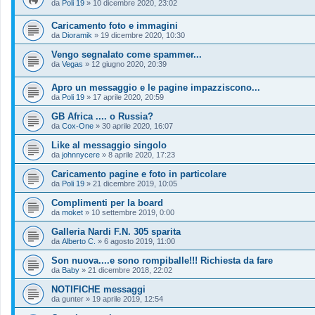
da
Poli 19
»
10 dicembre 2020, 23:02
Caricamento foto e immagini
da
Dioramik
»
19 dicembre 2020, 10:30
Vengo segnalato come spammer...
da
Vegas
»
12 giugno 2020, 20:39
Apro un messaggio e le pagine impazziscono...
da
Poli 19
»
17 aprile 2020, 20:59
GB Africa .... o Russia?
da
Cox-One
»
30 aprile 2020, 16:07
Like al messaggio singolo
da
johnnycere
»
8 aprile 2020, 17:23
Caricamento pagine e foto in particolare
da
Poli 19
»
21 dicembre 2019, 10:05
Complimenti per la board
da
moket
»
10 settembre 2019, 0:00
Galleria Nardi F.N. 305 sparita
da
Alberto C.
»
6 agosto 2019, 11:00
Son nuova....e sono rompiballe!!! Richiesta da fare
da
Baby
»
21 dicembre 2018, 22:02
NOTIFICHE messaggi
da
gunter
»
19 aprile 2019, 12:54