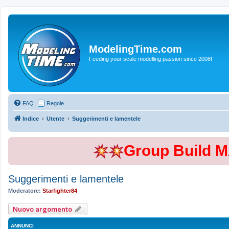
ModelingTime.com
Feeding your scale modelling passion since 2008!
FAQ
Regole
Indice
Utente
Suggerimenti e lamentele
Group Build 
Suggerimenti e lamentele
Moderatore:
Starfighter84
Nuovo argomento
ANNUNCI