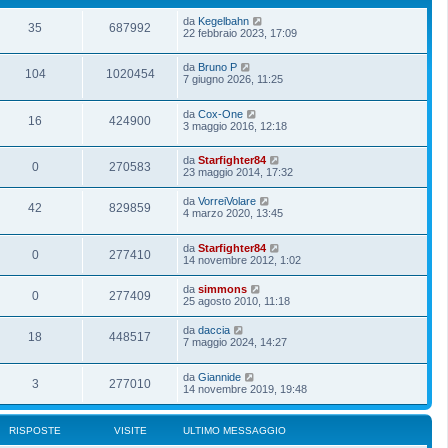
da
Kegelbahn
35
687992
22 febbraio 2023, 17:09
da
Bruno P
104
1020454
7 giugno 2026, 11:25
da
Cox-One
16
424900
3 maggio 2016, 12:18
da
Starfighter84
0
270583
23 maggio 2014, 17:32
da
VorreiVolare
42
829859
4 marzo 2020, 13:45
da
Starfighter84
0
277410
14 novembre 2012, 1:02
da
simmons
0
277409
25 agosto 2010, 11:18
da
daccia
18
448517
7 maggio 2024, 14:27
da
Giannide
3
277010
14 novembre 2019, 19:48
RISPOSTE
VISITE
ULTIMO MESSAGGIO