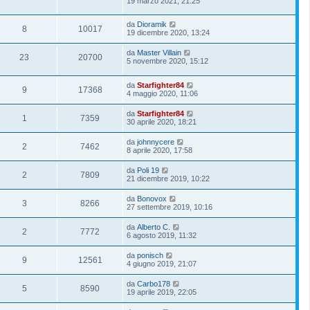
19 marzo 2021, 21:25
da
Dioramik
8
10017
19 dicembre 2020, 13:24
da
Master Villain
23
20700
5 novembre 2020, 15:12
da
Starfighter84
9
17368
4 maggio 2020, 11:06
da
Starfighter84
1
7359
30 aprile 2020, 18:21
da
johnnycere
2
7462
8 aprile 2020, 17:58
da
Poli 19
2
7809
21 dicembre 2019, 10:22
da
Bonovox
3
8266
27 settembre 2019, 10:16
da
Alberto C.
2
7772
6 agosto 2019, 11:32
da
ponisch
9
12561
4 giugno 2019, 21:07
da
Carbo178
5
8590
19 aprile 2019, 22:05