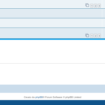
1
2
3
1
2
3
Creato da
phpBB
® Forum Software © phpBB Limited
Traduzione Italiana
phpBB-Italia.it