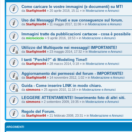
Come caricare le vostre immagini (e documenti) su MT!
da
Starfighter84
»
20 aprile 2018, 15:11
» in
Moderazione e Annunci
Uso dei Messaggi Privati e sue conseguenze sul forum.
da
Starfighter84
»
11 maggio 2017, 11:06
» in
Moderazione e Annunci
Immagini tratte da pubblicazioni cartacee - cosa è possibile
da
microciccio
»
9 aprile 2016, 18:53
» in
Moderazione e Annunci
Utilizzo del Multiquote nei messaggi! IMPORTANTE!
da
Starfighter84
»
23 maggio 2014, 17:32
» in
Moderazione e Annunci
I tanti "Perchè?" di Modeling Time!!
da
Starfighter84
»
28 marzo 2014, 0:18
» in
Moderazione e Annunci
Aggiornamento dei permessi del forum - IMPORTANTE!
da
Starfighter84
»
14 novembre 2012, 1:02
» in
Moderazione e Annunci
Guida - Come inserire LINK in modo chiaro.
da
simmons
»
25 agosto 2010, 11:18
» in
Moderazione e Annunci
LEGGERE ATTENTAMENTE! Inserimento foto di altri siti.
da
simmons
»
2 settembre 2009, 19:35
» in
Moderazione e Annunci
Regole del Forum.
da
Starfighter84
»
21 febbraio 2008, 23:31
» in
Moderazione e Annunci
ARGOMENTI