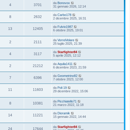
da
Bonovox
4
3701
31 gennaio 2026, 12:14
da
Carbo178
8
2632
2 dicembre 2025, 16:31
da
Fulvio1987
13
12405
6 ottobre 2025, 19:01
da
VorreiVolare
2
2111
25 luglio 2025, 21:39
da
Starfighter84
4
3117
5 aprile 2025, 12:12
da
Aquila1411
2
21212
6 dicembre 2023, 21:59
da
Geometrino82
7
6396
7 ottobre 2023, 12:00
da
Poli 19
11
11603
29 dicembre 2022, 15:06
da
Picchiatello71
8
10381
21 marzo 2022, 11:18
da
Dioramik
14
11221
15 gennaio 2022, 14:44
da
Starfighter84
24
17644