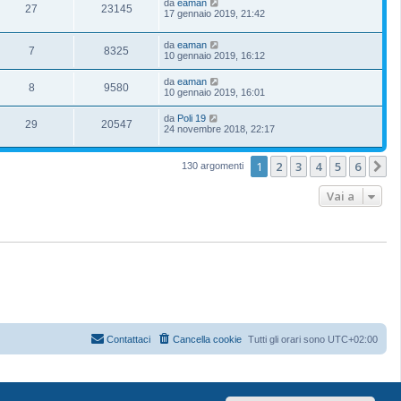
da
eaman
27
23145
17 gennaio 2019, 21:42
da
eaman
7
8325
10 gennaio 2019, 16:12
da
eaman
8
9580
10 gennaio 2019, 16:01
da
Poli 19
29
20547
24 novembre 2018, 22:17
1
2
3
4
5
6
P
130 argomenti
Vai a
Contattaci
Cancella cookie
Tutti gli orari sono
UTC+02:00