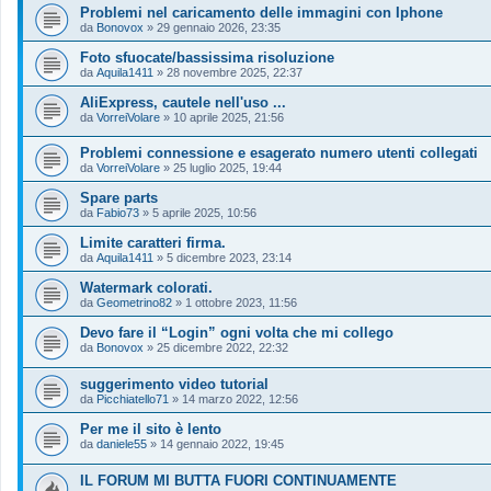
Problemi nel caricamento delle immagini con Iphone
da
Bonovox
»
29 gennaio 2026, 23:35
Foto sfuocate/bassissima risoluzione
da
Aquila1411
»
28 novembre 2025, 22:37
AliExpress, cautele nell'uso ...
da
VorreiVolare
»
10 aprile 2025, 21:56
Problemi connessione e esagerato numero utenti collegati
da
VorreiVolare
»
25 luglio 2025, 19:44
Spare parts
da
Fabio73
»
5 aprile 2025, 10:56
Limite caratteri firma.
da
Aquila1411
»
5 dicembre 2023, 23:14
Watermark colorati.
da
Geometrino82
»
1 ottobre 2023, 11:56
Devo fare il “Login” ogni volta che mi collego
da
Bonovox
»
25 dicembre 2022, 22:32
suggerimento video tutorial
da
Picchiatello71
»
14 marzo 2022, 12:56
Per me il sito è lento
da
daniele55
»
14 gennaio 2022, 19:45
IL FORUM MI BUTTA FUORI CONTINUAMENTE