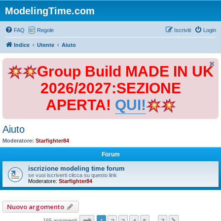
ModelingTime.com
FAQ
Regole
Iscriviti
Login
Indice
Utente
Aiuto
Group Build MADE IN UK
2026/2027:SEZIONE
APERTA!
QUI!
Aiuto
Moderatore:
Starfighter84
Forum
iscrizione modeling time forum
se vuoi iscriverti clicca su questo link
Moderatore:
Starfighter84
Nuovo argomento
Pagina
1
di
7
1
2
3
4
5
7
165 argomenti
…