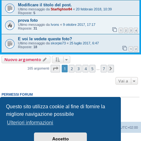
Modificare il titolo del post.
Ultimo messaggio da
Starfighter84
«
20 febbraio 2018, 10:39
Risposte:
5
prova foto
Ultimo messaggio da
Ivons
«
9 ottobre 2017, 17:17
Risposte:
31
1
2
3
4
E voi le vedete queste foto?
Ultimo messaggio da
skorpio73
«
25 luglio 2017, 6:47
Risposte:
18
1
2
Nuovo argomento
Pagina
1
di
7
1
2
3
4
5
7
Prossimo
165 argomenti
…
Vai a
PERMESSI FORUM
Non puoi
aprire nuovi argomenti
Non puoi
rispondere negli argomenti
Questo sito utilizza cookie al fine di fornire la
Non puoi
modificare i tuoi messaggi
migliore navigazione possibile
Non puoi
cancellare i tuoi messaggi
Non puoi
inviare allegati
Ulteriori informazioni
Indice
Contattaci
Cancella cookie
Tutti gli orari sono
UTC+02:00
Accetto
Creato da
phpBB
® Forum Software © phpBB Limited