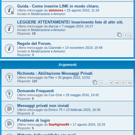
Guida - Come inserire LINK in modo chiaro.
Ultimo messaggio da
simmons
«
25 agosto 2010, 11:18
Inviato in
Moderazione e Annunci
LEGGERE ATTENTAMENTE! Inserimento foto di altri siti.
Ultimo messaggio da
daccia
«
7 maggio 2024, 14:27
Inviato in
Moderazione e Annunci
Risposte:
18
1
2
Regole del Forum.
Ultimo messaggio da
Giannide
«
14 novembre 2019, 19:48
Inviato in
Moderazione e Annunci
Risposte:
3
Argomenti
Richiesta : Abilitazione Messaggi Privati
Ultimo messaggio da
Pier
«
30 giugno 2022, 13:52
Risposte:
110
1
9
10
11
12
…
Domande Frequenti
Ultimo messaggio da
Cox-One
«
26 maggio 2016, 19:42
Risposte:
6
Messaggi privati non inviati
Ultimo messaggio da
Enrico 75
«
13 febbraio 2025, 16:36
Risposte:
2
Problemi di login
Ultimo messaggio da
Starfighter84
«
17 agosto 2024, 16:33
Risposte:
5