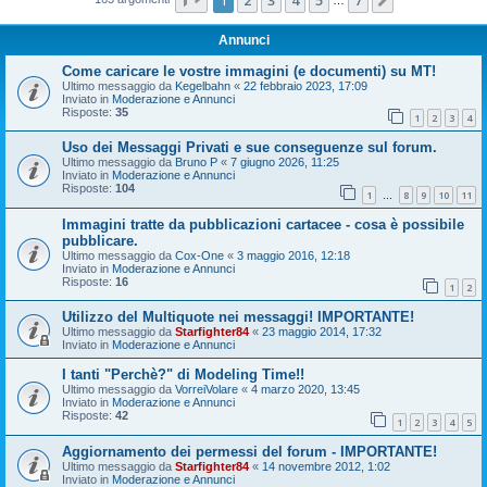
Prossimo
Annunci
Come caricare le vostre immagini (e documenti) su MT!
Ultimo messaggio da
Kegelbahn
«
22 febbraio 2023, 17:09
Inviato in
Moderazione e Annunci
Risposte:
35
1
2
3
4
Uso dei Messaggi Privati e sue conseguenze sul forum.
Ultimo messaggio da
Bruno P
«
7 giugno 2026, 11:25
Inviato in
Moderazione e Annunci
Risposte:
104
1
8
9
10
11
…
Immagini tratte da pubblicazioni cartacee - cosa è possibile
pubblicare.
Ultimo messaggio da
Cox-One
«
3 maggio 2016, 12:18
Inviato in
Moderazione e Annunci
Risposte:
16
1
2
Utilizzo del Multiquote nei messaggi! IMPORTANTE!
Ultimo messaggio da
Starfighter84
«
23 maggio 2014, 17:32
Inviato in
Moderazione e Annunci
I tanti "Perchè?" di Modeling Time!!
Ultimo messaggio da
VorreiVolare
«
4 marzo 2020, 13:45
Inviato in
Moderazione e Annunci
Risposte:
42
1
2
3
4
5
Aggiornamento dei permessi del forum - IMPORTANTE!
Ultimo messaggio da
Starfighter84
«
14 novembre 2012, 1:02
Inviato in
Moderazione e Annunci