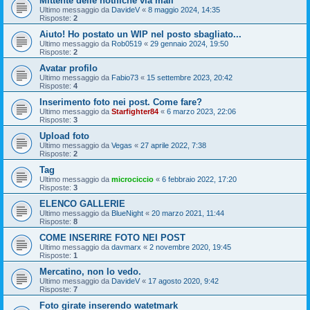
Mittente delle notifiche via mail
Ultimo messaggio da
DavideV
«
8 maggio 2024, 14:35
Risposte:
2
Aiuto! Ho postato un WIP nel posto sbagliato...
Ultimo messaggio da
Rob0519
«
29 gennaio 2024, 19:50
Risposte:
2
Avatar profilo
Ultimo messaggio da
Fabio73
«
15 settembre 2023, 20:42
Risposte:
4
Inserimento foto nei post. Come fare?
Ultimo messaggio da
Starfighter84
«
6 marzo 2023, 22:06
Risposte:
3
Upload foto
Ultimo messaggio da
Vegas
«
27 aprile 2022, 7:38
Risposte:
2
Tag
Ultimo messaggio da
microciccio
«
6 febbraio 2022, 17:20
Risposte:
3
ELENCO GALLERIE
Ultimo messaggio da
BlueNight
«
20 marzo 2021, 11:44
Risposte:
8
COME INSERIRE FOTO NEI POST
Ultimo messaggio da
davmarx
«
2 novembre 2020, 19:45
Risposte:
1
Mercatino, non lo vedo.
Ultimo messaggio da
DavideV
«
17 agosto 2020, 9:42
Risposte:
7
Foto girate inserendo watetmark