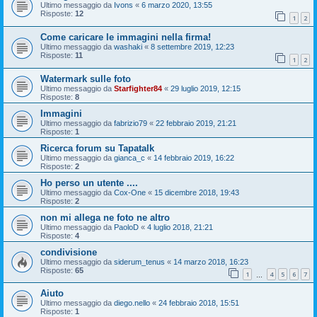
Ultimo messaggio da
Ivons
«
6 marzo 2020, 13:55
Risposte:
12
1
2
Come caricare le immagini nella firma!
Ultimo messaggio da
washaki
«
8 settembre 2019, 12:23
Risposte:
11
1
2
Watermark sulle foto
Ultimo messaggio da
Starfighter84
«
29 luglio 2019, 12:15
Risposte:
8
Immagini
Ultimo messaggio da
fabrizio79
«
22 febbraio 2019, 21:21
Risposte:
1
Ricerca forum su Tapatalk
Ultimo messaggio da
gianca_c
«
14 febbraio 2019, 16:22
Risposte:
2
Ho perso un utente ....
Ultimo messaggio da
Cox-One
«
15 dicembre 2018, 19:43
Risposte:
2
non mi allega ne foto ne altro
Ultimo messaggio da
PaoloD
«
4 luglio 2018, 21:21
Risposte:
4
condivisione
Ultimo messaggio da
siderum_tenus
«
14 marzo 2018, 16:23
Risposte:
65
1
4
5
6
7
…
Aiuto
Ultimo messaggio da
diego.nello
«
24 febbraio 2018, 15:51
Risposte:
1