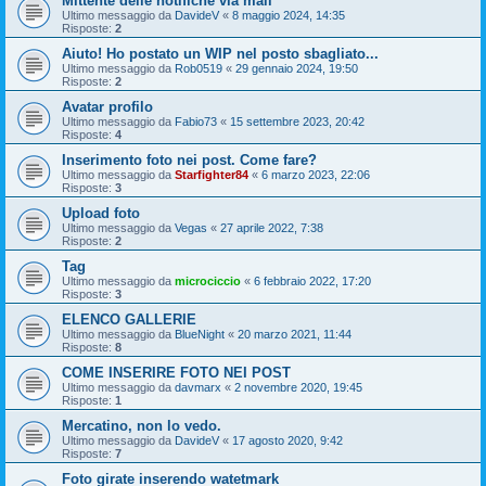
Mittente delle notifiche via mail
Ultimo messaggio da
DavideV
«
8 maggio 2024, 14:35
Risposte:
2
Aiuto! Ho postato un WIP nel posto sbagliato...
Ultimo messaggio da
Rob0519
«
29 gennaio 2024, 19:50
Risposte:
2
Avatar profilo
Ultimo messaggio da
Fabio73
«
15 settembre 2023, 20:42
Risposte:
4
Inserimento foto nei post. Come fare?
Ultimo messaggio da
Starfighter84
«
6 marzo 2023, 22:06
Risposte:
3
Upload foto
Ultimo messaggio da
Vegas
«
27 aprile 2022, 7:38
Risposte:
2
Tag
Ultimo messaggio da
microciccio
«
6 febbraio 2022, 17:20
Risposte:
3
ELENCO GALLERIE
Ultimo messaggio da
BlueNight
«
20 marzo 2021, 11:44
Risposte:
8
COME INSERIRE FOTO NEI POST
Ultimo messaggio da
davmarx
«
2 novembre 2020, 19:45
Risposte:
1
Mercatino, non lo vedo.
Ultimo messaggio da
DavideV
«
17 agosto 2020, 9:42
Risposte:
7
Foto girate inserendo watetmark