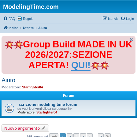
ModelingTime.com
FAQ
Regole
Iscriviti
Login
Indice
Utente
Aiuto
Group Build MADE IN UK
2026/2027:SEZIONE
APERTA!
QUI!
Aiuto
Moderatore:
Starfighter84
Forum
iscrizione modeling time forum
se vuoi iscriverti clicca su questo link
Moderatore:
Starfighter84
Nuovo argomento
Pagina
1
di
7
1
2
3
4
5
7
165 argomenti
…