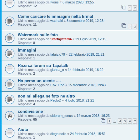
Ultimo messaggio da
Ivons
«
6 marzo 2020, 13:55
Risposte:
12
1
2
Come caricare le immagini nella firma!
Ultimo messaggio da
washaki
«
8 settembre 2019, 12:23
Risposte:
11
1
2
Watermark sulle foto
Ultimo messaggio da
Starfighter84
«
29 luglio 2019, 12:15
Risposte:
8
Immagini
Ultimo messaggio da
fabrizio79
«
22 febbraio 2019, 21:21
Risposte:
1
Ricerca forum su Tapatalk
Ultimo messaggio da
gianca_c
«
14 febbraio 2019, 16:22
Risposte:
2
Ho perso un utente ....
Ultimo messaggio da
Cox-One
«
15 dicembre 2018, 19:43
Risposte:
2
non mi allega ne foto ne altro
Ultimo messaggio da
PaoloD
«
4 luglio 2018, 21:21
Risposte:
4
condivisione
Ultimo messaggio da
siderum_tenus
«
14 marzo 2018, 16:23
Risposte:
65
1
4
5
6
7
…
Aiuto
Ultimo messaggio da
diego.nello
«
24 febbraio 2018, 15:51
Risposte:
1