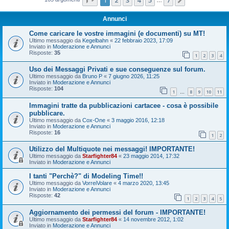
Prossimo
Annunci
Come caricare le vostre immagini (e documenti) su MT!
Ultimo messaggio da
Kegelbahn
«
22 febbraio 2023, 17:09
Inviato in
Moderazione e Annunci
Risposte:
35
1
2
3
4
Uso dei Messaggi Privati e sue conseguenze sul forum.
Ultimo messaggio da
Bruno P
«
7 giugno 2026, 11:25
Inviato in
Moderazione e Annunci
Risposte:
104
1
8
9
10
11
…
Immagini tratte da pubblicazioni cartacee - cosa è possibile
pubblicare.
Ultimo messaggio da
Cox-One
«
3 maggio 2016, 12:18
Inviato in
Moderazione e Annunci
Risposte:
16
1
2
Utilizzo del Multiquote nei messaggi! IMPORTANTE!
Ultimo messaggio da
Starfighter84
«
23 maggio 2014, 17:32
Inviato in
Moderazione e Annunci
I tanti "Perchè?" di Modeling Time!!
Ultimo messaggio da
VorreiVolare
«
4 marzo 2020, 13:45
Inviato in
Moderazione e Annunci
Risposte:
42
1
2
3
4
5
Aggiornamento dei permessi del forum - IMPORTANTE!
Ultimo messaggio da
Starfighter84
«
14 novembre 2012, 1:02
Inviato in
Moderazione e Annunci