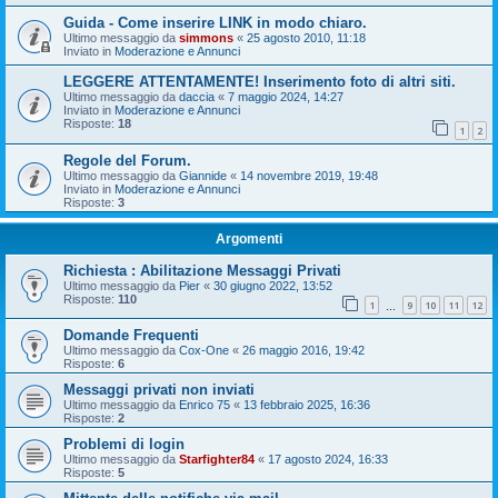
Guida - Come inserire LINK in modo chiaro.
Ultimo messaggio da
simmons
«
25 agosto 2010, 11:18
Inviato in
Moderazione e Annunci
LEGGERE ATTENTAMENTE! Inserimento foto di altri siti.
Ultimo messaggio da
daccia
«
7 maggio 2024, 14:27
Inviato in
Moderazione e Annunci
Risposte:
18
1
2
Regole del Forum.
Ultimo messaggio da
Giannide
«
14 novembre 2019, 19:48
Inviato in
Moderazione e Annunci
Risposte:
3
Argomenti
Richiesta : Abilitazione Messaggi Privati
Ultimo messaggio da
Pier
«
30 giugno 2022, 13:52
Risposte:
110
1
9
10
11
12
…
Domande Frequenti
Ultimo messaggio da
Cox-One
«
26 maggio 2016, 19:42
Risposte:
6
Messaggi privati non inviati
Ultimo messaggio da
Enrico 75
«
13 febbraio 2025, 16:36
Risposte:
2
Problemi di login
Ultimo messaggio da
Starfighter84
«
17 agosto 2024, 16:33
Risposte:
5