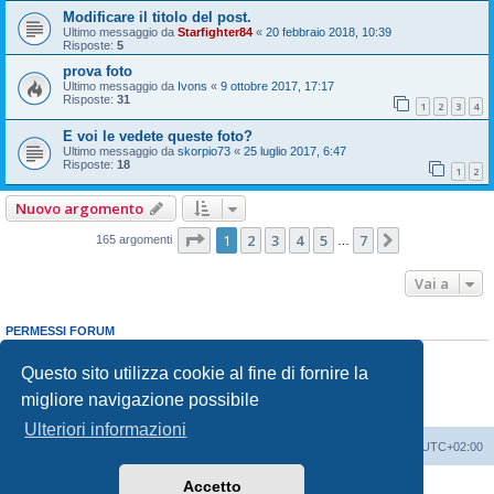
Modificare il titolo del post.
Ultimo messaggio da
Starfighter84
«
20 febbraio 2018, 10:39
Risposte:
5
prova foto
Ultimo messaggio da
Ivons
«
9 ottobre 2017, 17:17
Risposte:
31
1
2
3
4
E voi le vedete queste foto?
Ultimo messaggio da
skorpio73
«
25 luglio 2017, 6:47
Risposte:
18
1
2
Nuovo argomento
Pagina
1
di
7
1
2
3
4
5
7
Prossimo
165 argomenti
…
Vai a
PERMESSI FORUM
Non puoi
aprire nuovi argomenti
Non puoi
rispondere negli argomenti
Questo sito utilizza cookie al fine di fornire la
Non puoi
modificare i tuoi messaggi
migliore navigazione possibile
Non puoi
cancellare i tuoi messaggi
Non puoi
inviare allegati
Ulteriori informazioni
Indice
Contattaci
Cancella cookie
Tutti gli orari sono
UTC+02:00
Accetto
Creato da
phpBB
® Forum Software © phpBB Limited