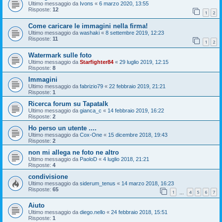
Ultimo messaggio da
Ivons
«
6 marzo 2020, 13:55
Risposte:
12
1
2
Come caricare le immagini nella firma!
Ultimo messaggio da
washaki
«
8 settembre 2019, 12:23
Risposte:
11
1
2
Watermark sulle foto
Ultimo messaggio da
Starfighter84
«
29 luglio 2019, 12:15
Risposte:
8
Immagini
Ultimo messaggio da
fabrizio79
«
22 febbraio 2019, 21:21
Risposte:
1
Ricerca forum su Tapatalk
Ultimo messaggio da
gianca_c
«
14 febbraio 2019, 16:22
Risposte:
2
Ho perso un utente ....
Ultimo messaggio da
Cox-One
«
15 dicembre 2018, 19:43
Risposte:
2
non mi allega ne foto ne altro
Ultimo messaggio da
PaoloD
«
4 luglio 2018, 21:21
Risposte:
4
condivisione
Ultimo messaggio da
siderum_tenus
«
14 marzo 2018, 16:23
Risposte:
65
1
4
5
6
7
…
Aiuto
Ultimo messaggio da
diego.nello
«
24 febbraio 2018, 15:51
Risposte:
1