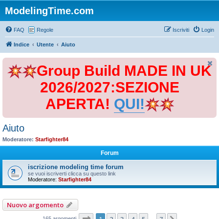
ModelingTime.com
FAQ
Regole
Iscriviti
Login
Indice
Utente
Aiuto
Group Build MADE IN UK
2026/2027:SEZIONE
APERTA!
QUI!
Aiuto
Moderatore:
Starfighter84
Forum
iscrizione modeling time forum
se vuoi iscriverti clicca su questo link
Moderatore:
Starfighter84
Nuovo argomento
Pagina
1
di
7
1
2
3
4
5
7
165 argomenti
…