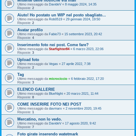
Mittente delle notifiche via mail
Ultimo messaggio da
DavideV
«
8 maggio 2024, 14:35
Risposte:
2
Aiuto! Ho postato un WIP nel posto sbagliato...
Ultimo messaggio da
Rob0519
«
29 gennaio 2024, 19:50
Risposte:
2
Avatar profilo
Ultimo messaggio da
Fabio73
«
15 settembre 2023, 20:42
Risposte:
4
Inserimento foto nei post. Come fare?
Ultimo messaggio da
Starfighter84
«
6 marzo 2023, 22:06
Risposte:
3
Upload foto
Ultimo messaggio da
Vegas
«
27 aprile 2022, 7:38
Risposte:
2
Tag
Ultimo messaggio da
microciccio
«
6 febbraio 2022, 17:20
Risposte:
3
ELENCO GALLERIE
Ultimo messaggio da
BlueNight
«
20 marzo 2021, 11:44
Risposte:
8
COME INSERIRE FOTO NEI POST
Ultimo messaggio da
davmarx
«
2 novembre 2020, 19:45
Risposte:
1
Mercatino, non lo vedo.
Ultimo messaggio da
DavideV
«
17 agosto 2020, 9:42
Risposte:
7
Foto girate inserendo watetmark