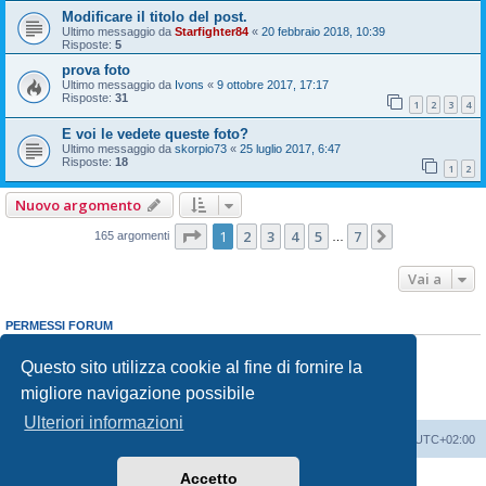
Modificare il titolo del post.
Ultimo messaggio da
Starfighter84
«
20 febbraio 2018, 10:39
Risposte:
5
prova foto
Ultimo messaggio da
Ivons
«
9 ottobre 2017, 17:17
Risposte:
31
1
2
3
4
E voi le vedete queste foto?
Ultimo messaggio da
skorpio73
«
25 luglio 2017, 6:47
Risposte:
18
1
2
Nuovo argomento
Pagina
1
di
7
1
2
3
4
5
7
Prossimo
165 argomenti
…
Vai a
PERMESSI FORUM
Non puoi
aprire nuovi argomenti
Non puoi
rispondere negli argomenti
Questo sito utilizza cookie al fine di fornire la
Non puoi
modificare i tuoi messaggi
migliore navigazione possibile
Non puoi
cancellare i tuoi messaggi
Non puoi
inviare allegati
Ulteriori informazioni
Indice
Contattaci
Cancella cookie
Tutti gli orari sono
UTC+02:00
Accetto
Creato da
phpBB
® Forum Software © phpBB Limited