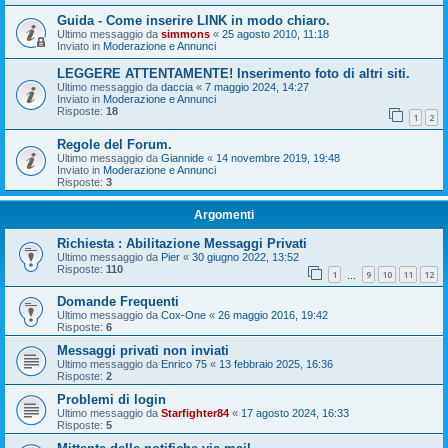
Guida - Come inserire LINK in modo chiaro.
Ultimo messaggio da
simmons
«
25 agosto 2010, 11:18
Inviato in
Moderazione e Annunci
LEGGERE ATTENTAMENTE! Inserimento foto di altri siti.
Ultimo messaggio da
daccia
«
7 maggio 2024, 14:27
Inviato in
Moderazione e Annunci
Risposte:
18
1
2
Regole del Forum.
Ultimo messaggio da
Giannide
«
14 novembre 2019, 19:48
Inviato in
Moderazione e Annunci
Risposte:
3
Argomenti
Richiesta : Abilitazione Messaggi Privati
Ultimo messaggio da
Pier
«
30 giugno 2022, 13:52
Risposte:
110
1
9
10
11
12
…
Domande Frequenti
Ultimo messaggio da
Cox-One
«
26 maggio 2016, 19:42
Risposte:
6
Messaggi privati non inviati
Ultimo messaggio da
Enrico 75
«
13 febbraio 2025, 16:36
Risposte:
2
Problemi di login
Ultimo messaggio da
Starfighter84
«
17 agosto 2024, 16:33
Risposte:
5