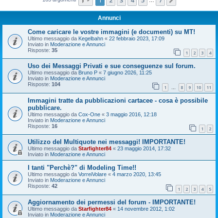
Prossimo
Annunci
Come caricare le vostre immagini (e documenti) su MT!
Ultimo messaggio da
Kegelbahn
«
22 febbraio 2023, 17:09
Inviato in
Moderazione e Annunci
Risposte:
35
1
2
3
4
Uso dei Messaggi Privati e sue conseguenze sul forum.
Ultimo messaggio da
Bruno P
«
7 giugno 2026, 11:25
Inviato in
Moderazione e Annunci
Risposte:
104
1
8
9
10
11
…
Immagini tratte da pubblicazioni cartacee - cosa è possibile
pubblicare.
Ultimo messaggio da
Cox-One
«
3 maggio 2016, 12:18
Inviato in
Moderazione e Annunci
Risposte:
16
1
2
Utilizzo del Multiquote nei messaggi! IMPORTANTE!
Ultimo messaggio da
Starfighter84
«
23 maggio 2014, 17:32
Inviato in
Moderazione e Annunci
I tanti "Perchè?" di Modeling Time!!
Ultimo messaggio da
VorreiVolare
«
4 marzo 2020, 13:45
Inviato in
Moderazione e Annunci
Risposte:
42
1
2
3
4
5
Aggiornamento dei permessi del forum - IMPORTANTE!
Ultimo messaggio da
Starfighter84
«
14 novembre 2012, 1:02
Inviato in
Moderazione e Annunci