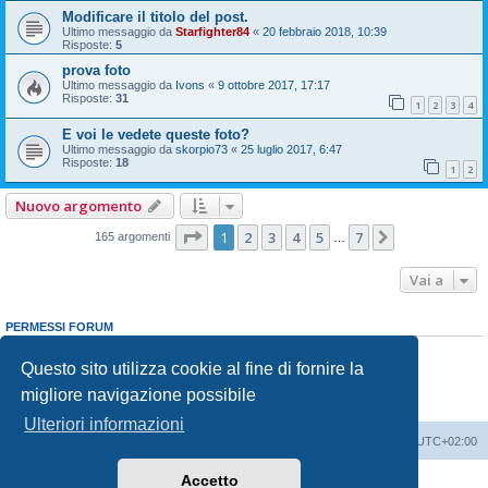
Modificare il titolo del post.
Ultimo messaggio da
Starfighter84
«
20 febbraio 2018, 10:39
Risposte:
5
prova foto
Ultimo messaggio da
Ivons
«
9 ottobre 2017, 17:17
Risposte:
31
1
2
3
4
E voi le vedete queste foto?
Ultimo messaggio da
skorpio73
«
25 luglio 2017, 6:47
Risposte:
18
1
2
Nuovo argomento
Pagina
1
di
7
1
2
3
4
5
7
Prossimo
165 argomenti
…
Vai a
PERMESSI FORUM
Non puoi
aprire nuovi argomenti
Non puoi
rispondere negli argomenti
Questo sito utilizza cookie al fine di fornire la
Non puoi
modificare i tuoi messaggi
migliore navigazione possibile
Non puoi
cancellare i tuoi messaggi
Non puoi
inviare allegati
Ulteriori informazioni
Indice
Contattaci
Cancella cookie
Tutti gli orari sono
UTC+02:00
Accetto
Creato da
phpBB
® Forum Software © phpBB Limited