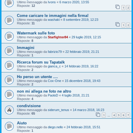
Ultimo messaggio da
Ivons
«
6 marzo 2020, 13:55
Risposte:
12
1
2
Come caricare le immagini nella firma!
Ultimo messaggio da
washaki
«
8 settembre 2019, 12:23
Risposte:
11
1
2
Watermark sulle foto
Ultimo messaggio da
Starfighter84
«
29 luglio 2019, 12:15
Risposte:
8
Immagini
Ultimo messaggio da
fabrizio79
«
22 febbraio 2019, 21:21
Risposte:
1
Ricerca forum su Tapatalk
Ultimo messaggio da
gianca_c
«
14 febbraio 2019, 16:22
Risposte:
2
Ho perso un utente ....
Ultimo messaggio da
Cox-One
«
15 dicembre 2018, 19:43
Risposte:
2
non mi allega ne foto ne altro
Ultimo messaggio da
PaoloD
«
4 luglio 2018, 21:21
Risposte:
4
condivisione
Ultimo messaggio da
siderum_tenus
«
14 marzo 2018, 16:23
Risposte:
65
1
4
5
6
7
…
Aiuto
Ultimo messaggio da
diego.nello
«
24 febbraio 2018, 15:51
Risposte:
1