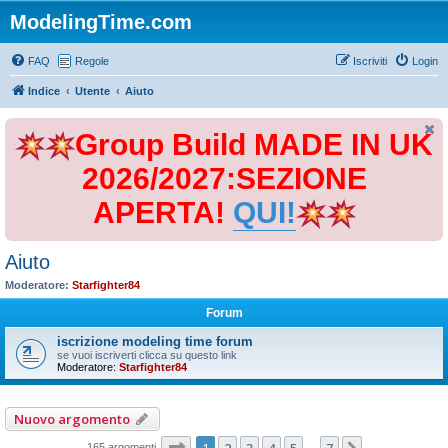
ModelingTime.com
FAQ
Regole
Iscriviti
Login
Indice
Utente
Aiuto
Group Build MADE IN UK
2026/2027:SEZIONE
APERTA!
QUI!
Aiuto
Moderatore:
Starfighter84
Forum
iscrizione modeling time forum
se vuoi iscriverti clicca su questo link
Moderatore:
Starfighter84
Nuovo argomento
Pagina
1
di
7
1
2
3
4
5
7
165 argomenti
…