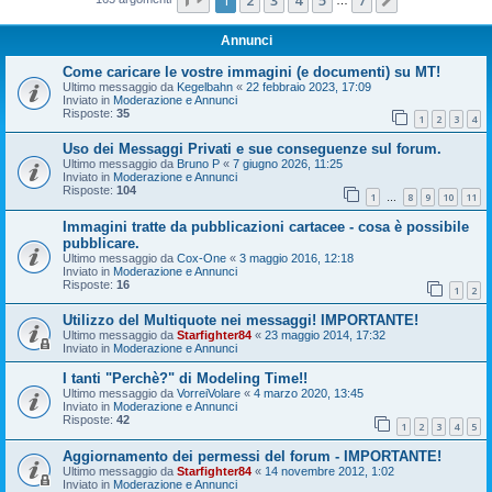
Prossimo
Annunci
Come caricare le vostre immagini (e documenti) su MT!
Ultimo messaggio da
Kegelbahn
«
22 febbraio 2023, 17:09
Inviato in
Moderazione e Annunci
Risposte:
35
1
2
3
4
Uso dei Messaggi Privati e sue conseguenze sul forum.
Ultimo messaggio da
Bruno P
«
7 giugno 2026, 11:25
Inviato in
Moderazione e Annunci
Risposte:
104
1
8
9
10
11
…
Immagini tratte da pubblicazioni cartacee - cosa è possibile
pubblicare.
Ultimo messaggio da
Cox-One
«
3 maggio 2016, 12:18
Inviato in
Moderazione e Annunci
Risposte:
16
1
2
Utilizzo del Multiquote nei messaggi! IMPORTANTE!
Ultimo messaggio da
Starfighter84
«
23 maggio 2014, 17:32
Inviato in
Moderazione e Annunci
I tanti "Perchè?" di Modeling Time!!
Ultimo messaggio da
VorreiVolare
«
4 marzo 2020, 13:45
Inviato in
Moderazione e Annunci
Risposte:
42
1
2
3
4
5
Aggiornamento dei permessi del forum - IMPORTANTE!
Ultimo messaggio da
Starfighter84
«
14 novembre 2012, 1:02
Inviato in
Moderazione e Annunci