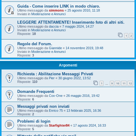
Guida - Come inserire LINK in modo chiaro.
Ultimo messaggio da
simmons
«
25 agosto 2010, 11:18
Inviato in
Moderazione e Annunci
LEGGERE ATTENTAMENTE! Inserimento foto di altri siti.
Ultimo messaggio da
daccia
«
7 maggio 2024, 14:27
Inviato in
Moderazione e Annunci
Risposte:
18
1
2
Regole del Forum.
Ultimo messaggio da
Giannide
«
14 novembre 2019, 19:48
Inviato in
Moderazione e Annunci
Risposte:
3
Argomenti
Richiesta : Abilitazione Messaggi Privati
Ultimo messaggio da
Pier
«
30 giugno 2022, 13:52
Risposte:
110
1
9
10
11
12
…
Domande Frequenti
Ultimo messaggio da
Cox-One
«
26 maggio 2016, 19:42
Risposte:
6
Messaggi privati non inviati
Ultimo messaggio da
Enrico 75
«
13 febbraio 2025, 16:36
Risposte:
2
Problemi di login
Ultimo messaggio da
Starfighter84
«
17 agosto 2024, 16:33
Risposte:
5