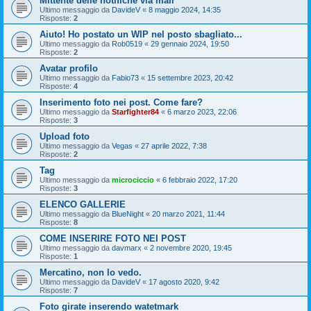
Mittente delle notifiche via mail
Ultimo messaggio da
DavideV
«
8 maggio 2024, 14:35
Risposte:
2
Aiuto! Ho postato un WIP nel posto sbagliato...
Ultimo messaggio da
Rob0519
«
29 gennaio 2024, 19:50
Risposte:
2
Avatar profilo
Ultimo messaggio da
Fabio73
«
15 settembre 2023, 20:42
Risposte:
4
Inserimento foto nei post. Come fare?
Ultimo messaggio da
Starfighter84
«
6 marzo 2023, 22:06
Risposte:
3
Upload foto
Ultimo messaggio da
Vegas
«
27 aprile 2022, 7:38
Risposte:
2
Tag
Ultimo messaggio da
microciccio
«
6 febbraio 2022, 17:20
Risposte:
3
ELENCO GALLERIE
Ultimo messaggio da
BlueNight
«
20 marzo 2021, 11:44
Risposte:
8
COME INSERIRE FOTO NEI POST
Ultimo messaggio da
davmarx
«
2 novembre 2020, 19:45
Risposte:
1
Mercatino, non lo vedo.
Ultimo messaggio da
DavideV
«
17 agosto 2020, 9:42
Risposte:
7
Foto girate inserendo watetmark