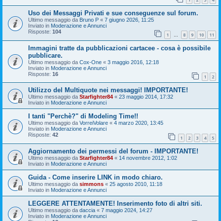
Uso dei Messaggi Privati e sue conseguenze sul forum.
Ultimo messaggio da
Bruno P
«
7 giugno 2026, 11:25
Inviato in
Moderazione e Annunci
Risposte:
104
1
8
9
10
11
…
Immagini tratte da pubblicazioni cartacee - cosa è possibile
pubblicare.
Ultimo messaggio da
Cox-One
«
3 maggio 2016, 12:18
Inviato in
Moderazione e Annunci
Risposte:
16
1
2
Utilizzo del Multiquote nei messaggi! IMPORTANTE!
Ultimo messaggio da
Starfighter84
«
23 maggio 2014, 17:32
Inviato in
Moderazione e Annunci
I tanti "Perchè?" di Modeling Time!!
Ultimo messaggio da
VorreiVolare
«
4 marzo 2020, 13:45
Inviato in
Moderazione e Annunci
Risposte:
42
1
2
3
4
5
Aggiornamento dei permessi del forum - IMPORTANTE!
Ultimo messaggio da
Starfighter84
«
14 novembre 2012, 1:02
Inviato in
Moderazione e Annunci
Guida - Come inserire LINK in modo chiaro.
Ultimo messaggio da
simmons
«
25 agosto 2010, 11:18
Inviato in
Moderazione e Annunci
LEGGERE ATTENTAMENTE! Inserimento foto di altri siti.
Ultimo messaggio da
daccia
«
7 maggio 2024, 14:27
Inviato in
Moderazione e Annunci