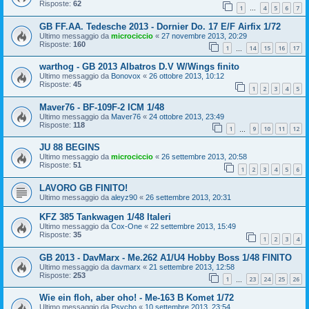
Risposte:
62
1
4
5
6
7
…
GB FF.AA. Tedesche 2013 - Dornier Do. 17 E/F Airfix 1/72
Ultimo messaggio da
microciccio
«
27 novembre 2013, 20:29
Risposte:
160
1
14
15
16
17
…
warthog - GB 2013 Albatros D.V W/Wings finito
Ultimo messaggio da
Bonovox
«
26 ottobre 2013, 10:12
Risposte:
45
1
2
3
4
5
Maver76 - BF-109F-2 ICM 1/48
Ultimo messaggio da
Maver76
«
24 ottobre 2013, 23:49
Risposte:
118
1
9
10
11
12
…
JU 88 BEGINS
Ultimo messaggio da
microciccio
«
26 settembre 2013, 20:58
Risposte:
51
1
2
3
4
5
6
LAVORO GB FINITO!
Ultimo messaggio da
aleyz90
«
26 settembre 2013, 20:31
KFZ 385 Tankwagen 1/48 Italeri
Ultimo messaggio da
Cox-One
«
22 settembre 2013, 15:49
Risposte:
35
1
2
3
4
GB 2013 - DavMarx - Me.262 A1/U4 Hobby Boss 1/48 FINITO
Ultimo messaggio da
davmarx
«
21 settembre 2013, 12:58
Risposte:
253
1
23
24
25
26
…
Wie ein floh, aber oho! - Me-163 B Komet 1/72
Ultimo messaggio da
Psycho
«
10 settembre 2013, 23:54