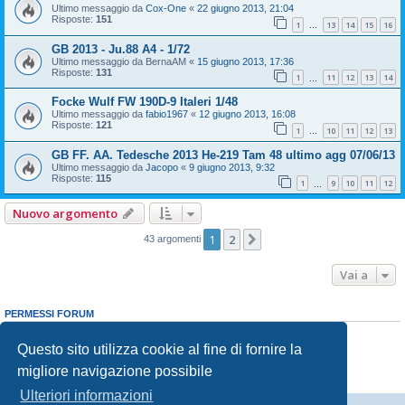
Ultimo messaggio da
Cox-One
«
22 giugno 2013, 21:04
Risposte:
151
1
13
14
15
16
…
GB 2013 - Ju.88 A4 - 1/72
Ultimo messaggio da
BernaAM
«
15 giugno 2013, 17:36
Risposte:
131
1
11
12
13
14
…
Focke Wulf FW 190D-9 Italeri 1/48
Ultimo messaggio da
fabio1967
«
12 giugno 2013, 16:08
Risposte:
121
1
10
11
12
13
…
GB FF. AA. Tedesche 2013 He-219 Tam 48 ultimo agg 07/06/13
Ultimo messaggio da
Jacopo
«
9 giugno 2013, 9:32
Risposte:
115
1
9
10
11
12
…
Nuovo argomento
1
2
Prossimo
43 argomenti
Vai a
PERMESSI FORUM
Non puoi
aprire nuovi argomenti
Non puoi
rispondere negli argomenti
Questo sito utilizza cookie al fine di fornire la
Non puoi
modificare i tuoi messaggi
migliore navigazione possibile
Non puoi
cancellare i tuoi messaggi
Non puoi
inviare allegati
Ulteriori informazioni