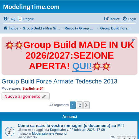
ModelingTime.com
FAQ
Regole
Iscriviti
Login
Indice
Group Build e Mini Group Build
Raccolta Group Build
Group Build Forze Armate Tedesche 2013
Group Build MADE IN UK
2026/2027:SEZIONE
APERTA!
QUI!
Group Build Forze Armate Tedesche 2013
Moderatore:
Starfighter84
Nuovo argomento
1
2
Prossimo
43 argomenti
Annunci
Come caricare le vostre immagini (e documenti) su MT!
Ultimo messaggio da
Kegelbahn
«
22 febbraio 2023, 17:09
Inviato in
Moderazione e Annunci
Risposte:
35
1
2
3
4