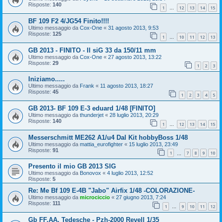
Risposte:
140
1
12
13
14
15
…
BF 109 F2 4/JG54 Finito!!!!
Ultimo messaggio da
Cox-One
«
31 agosto 2013, 9:53
Risposte:
125
1
10
11
12
13
…
GB 2013 - FINITO - Il siG 33 da 150/11 mm
Ultimo messaggio da
Cox-One
«
27 agosto 2013, 13:22
Risposte:
29
1
2
3
Iniziamo.....
Ultimo messaggio da
Frank
«
11 agosto 2013, 18:27
Risposte:
45
1
2
3
4
5
GB 2013- BF 109 E-3 eduard 1/48 [FINITO]
Ultimo messaggio da
thunderjet
«
28 luglio 2013, 20:29
Risposte:
140
1
12
13
14
15
…
Messerschmitt ME262 A1/u4 Dal Kit hobbyBoss 1/48
Ultimo messaggio da
mattia_eurofighter
«
15 luglio 2013, 23:49
Risposte:
91
1
7
8
9
10
…
Presento il mio GB 2013 SIG
Ultimo messaggio da
Bonovox
«
4 luglio 2013, 12:52
Risposte:
5
Re: Me Bf 109 E-4B "Jabo" Airfix 1/48 -COLORAZIONE-
Ultimo messaggio da
microciccio
«
27 giugno 2013, 7:24
Risposte:
111
1
9
10
11
12
…
Gb FF.AA. Tedesche - Pzh-2000 Revell 1/35