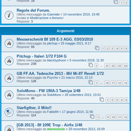
Risposte:
18
1
2
Regole del Forum.
Ultimo messaggio da
Giannide
«
14 novembre 2019, 19:48
Inviato in
Moderazione e Annunci
Risposte:
3
Argomenti
Messerschmitt Bf 109 E-3 AGG. 03/03/2010
Ultimo messaggio da
pitchup
«
25 maggio 2021, 8:17
Risposte:
55
1
2
3
4
5
6
Pitchup - Italeri 1/72 F104 G
Ultimo messaggio da
blacktyphoon
«
5 novembre 2018, 11:30
Risposte:
239
1
21
22
23
24
…
GB FF.AA. Tedesche 2013 - Mil Mi-8T Revell 1/72
Ultimo messaggio da
Psycho
«
21 marzo 2016, 22:13
Risposte:
126
1
10
11
12
13
…
SoloMono - FW 190A-3 Tamiya 1/48
Ultimo messaggio da
SoloMono
«
28 settembre 2014, 10:01
Risposte:
40
1
2
3
4
5
Starfigther, il Mito!!
Ultimo messaggio da
Fabio84
«
17 giugno 2014, 11:56
Risposte:
114
1
9
10
11
12
…
[GB 2013] - Bf 109E Trop - Airfix 1/48
Ultimo messaggio da
microciccio
«
29 novembre 2013, 16:09