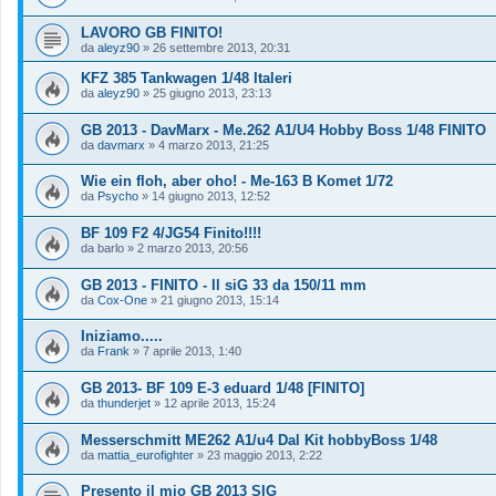
LAVORO GB FINITO!
da
aleyz90
»
26 settembre 2013, 20:31
KFZ 385 Tankwagen 1/48 Italeri
da
aleyz90
»
25 giugno 2013, 23:13
GB 2013 - DavMarx - Me.262 A1/U4 Hobby Boss 1/48 FINITO
da
davmarx
»
4 marzo 2013, 21:25
Wie ein floh, aber oho! - Me-163 B Komet 1/72
da
Psycho
»
14 giugno 2013, 12:52
BF 109 F2 4/JG54 Finito!!!!
da
barlo
»
2 marzo 2013, 20:56
GB 2013 - FINITO - Il siG 33 da 150/11 mm
da
Cox-One
»
21 giugno 2013, 15:14
Iniziamo.....
da
Frank
»
7 aprile 2013, 1:40
GB 2013- BF 109 E-3 eduard 1/48 [FINITO]
da
thunderjet
»
12 aprile 2013, 15:24
Messerschmitt ME262 A1/u4 Dal Kit hobbyBoss 1/48
da
mattia_eurofighter
»
23 maggio 2013, 2:22
Presento il mio GB 2013 SIG