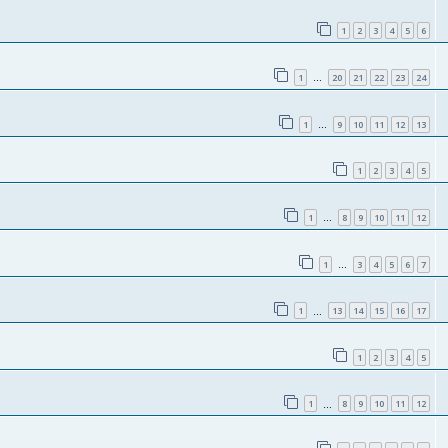
1
2
3
4
5
6
1
20
21
22
23
24
…
1
9
10
11
12
13
…
1
2
3
4
5
1
8
9
10
11
12
…
1
3
4
5
6
7
…
1
13
14
15
16
17
…
1
2
3
4
5
1
8
9
10
11
12
…