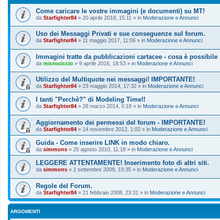
Come caricare le vostre immagini (e documenti) su MT!
da
Starfighter84
»
20 aprile 2018, 15:11
» in
Moderazione e Annunci
Uso dei Messaggi Privati e sue conseguenze sul forum.
da
Starfighter84
»
11 maggio 2017, 11:06
» in
Moderazione e Annunci
Immagini tratte da pubblicazioni cartacee - cosa è possibile
da
microciccio
»
9 aprile 2016, 18:53
» in
Moderazione e Annunci
Utilizzo del Multiquote nei messaggi! IMPORTANTE!
da
Starfighter84
»
23 maggio 2014, 17:32
» in
Moderazione e Annunci
I tanti "Perchè?" di Modeling Time!!
da
Starfighter84
»
28 marzo 2014, 0:18
» in
Moderazione e Annunci
Aggiornamento dei permessi del forum - IMPORTANTE!
da
Starfighter84
»
14 novembre 2012, 1:02
» in
Moderazione e Annunci
Guida - Come inserire LINK in modo chiaro.
da
simmons
»
25 agosto 2010, 11:18
» in
Moderazione e Annunci
LEGGERE ATTENTAMENTE! Inserimento foto di altri siti.
da
simmons
»
2 settembre 2009, 19:35
» in
Moderazione e Annunci
Regole del Forum.
da
Starfighter84
»
21 febbraio 2008, 23:31
» in
Moderazione e Annunci
ARGOMENTI