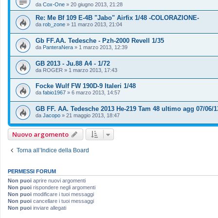
da
Cox-One
»
20 giugno 2013, 21:28
Re: Me Bf 109 E-4B "Jabo" Airfix 1/48 -COLORAZIONE-
da
rob_zone
»
11 marzo 2013, 21:04
Gb FF.AA. Tedesche - Pzh-2000 Revell 1/35
da
PanteraNera
»
1 marzo 2013, 12:39
GB 2013 - Ju.88 A4 - 1/72
da
ROGER
»
1 marzo 2013, 17:43
Focke Wulf FW 190D-9 Italeri 1/48
da
fabio1967
»
6 marzo 2013, 14:57
GB FF. AA. Tedesche 2013 He-219 Tam 48 ultimo agg 07/06/1
da
Jacopo
»
21 maggio 2013, 18:47
Nuovo argomento
Torna all’Indice della Board
PERMESSI FORUM
Non puoi
aprire nuovi argomenti
Non puoi
rispondere negli argomenti
Non puoi
modificare i tuoi messaggi
Non puoi
cancellare i tuoi messaggi
Non puoi
inviare allegati