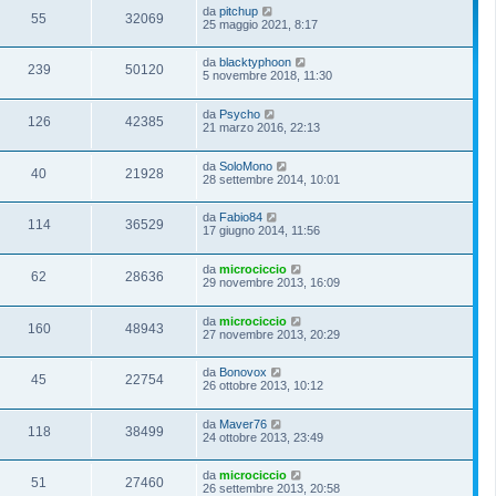
da
pitchup
55
32069
25 maggio 2021, 8:17
da
blacktyphoon
239
50120
5 novembre 2018, 11:30
da
Psycho
126
42385
21 marzo 2016, 22:13
da
SoloMono
40
21928
28 settembre 2014, 10:01
da
Fabio84
114
36529
17 giugno 2014, 11:56
da
microciccio
62
28636
29 novembre 2013, 16:09
da
microciccio
160
48943
27 novembre 2013, 20:29
da
Bonovox
45
22754
26 ottobre 2013, 10:12
da
Maver76
118
38499
24 ottobre 2013, 23:49
da
microciccio
51
27460
26 settembre 2013, 20:58