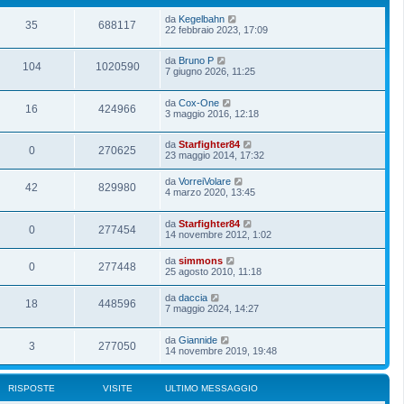
da
Kegelbahn
35
688117
22 febbraio 2023, 17:09
da
Bruno P
104
1020590
7 giugno 2026, 11:25
da
Cox-One
16
424966
3 maggio 2016, 12:18
da
Starfighter84
0
270625
23 maggio 2014, 17:32
da
VorreiVolare
42
829980
4 marzo 2020, 13:45
da
Starfighter84
0
277454
14 novembre 2012, 1:02
da
simmons
0
277448
25 agosto 2010, 11:18
da
daccia
18
448596
7 maggio 2024, 14:27
da
Giannide
3
277050
14 novembre 2019, 19:48
RISPOSTE
VISITE
ULTIMO MESSAGGIO