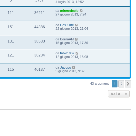
5
5737
4 luglio 2013, 12:52
da
microciccio
111
36211
27 giugno 2013, 7:24
da
Cox-One
151
44386
22 giugno 2013, 21:04
da
BernaAM
131
38583
15 giugno 2013, 17:36
da
fabio1967
121
38284
12 giugno 2013, 16:08
da
Jacopo
115
40137
9 giugno 2013, 9:32
1
2
P
43 argomenti
Vai a