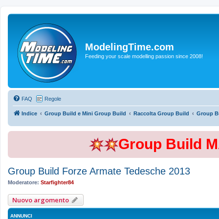
ModelingTime.com
Feeding your scale modelling passion since 2008!
FAQ
Regole
Indice
Group Build e Mini Group Build
Raccolta Group Build
Group B
Group Build 
Group Build Forze Armate Tedesche 2013
Moderatore:
Starfighter84
Nuovo argomento
ANNUNCI