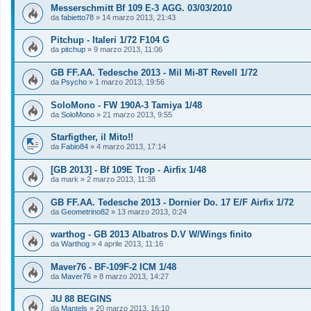
Messerschmitt Bf 109 E-3 AGG. 03/03/2010
da
fabietto78
»
14 marzo 2013, 21:43
Pitchup - Italeri 1/72 F104 G
da
pitchup
»
9 marzo 2013, 11:06
GB FF.AA. Tedesche 2013 - Mil Mi-8T Revell 1/72
da
Psycho
»
1 marzo 2013, 19:56
SoloMono - FW 190A-3 Tamiya 1/48
da
SoloMono
»
21 marzo 2013, 9:55
Starfigther, il Mito!!
da
Fabio84
»
4 marzo 2013, 17:14
[GB 2013] - Bf 109E Trop - Airfix 1/48
da
mark
»
2 marzo 2013, 11:38
GB FF.AA. Tedesche 2013 - Dornier Do. 17 E/F Airfix 1/72
da
Geometrino82
»
13 marzo 2013, 0:24
warthog - GB 2013 Albatros D.V W/Wings finito
da
Warthog
»
4 aprile 2013, 11:16
Maver76 - BF-109F-2 ICM 1/48
da
Maver76
»
8 marzo 2013, 14:27
JU 88 BEGINS
da
Mantels
»
20 marzo 2013, 16:10