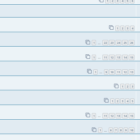
1
2
3
4
5
6
1
2
3
4
1
22
23
24
25
26
…
1
11
12
13
14
15
…
1
9
10
11
12
13
…
1
2
3
1
2
3
4
5
1
11
12
13
14
15
…
1
6
7
8
9
10
…