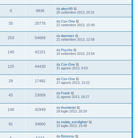
da
aleyz90
0
4836
26 settembre 2013, 20:31
da
Cox-One
35
20776
22 settembre 2013, 15:49
da
davmarx
253
54669
21 settembre 2013, 12:58
da
Psycho
140
42151
10 settembre 2013, 23:54
da
Cox-One
125
44430
31 agosto 2013, 9:53
da
Cox-One
29
17482
27 agosto 2013, 13:22
da
Frank
45
23009
11 agosto 2013, 18:27
da
thunderjet
140
42949
28 luglio 2013, 20:29
da
mattia_eurofighter
91
34660
15 luglio 2013, 23:49
da
Bonovox