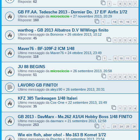
Risposte:
62
1
4
5
6
7
…
GB FF.AA. Tedesche 2013 - Dornier Do. 17 E/F Airfix 1/72
Ultimo messaggio da
microciccio
«
27 novembre 2013, 20:29
Risposte:
160
1
14
15
16
17
…
warthog - GB 2013 Albatros D.V W/Wings finito
Ultimo messaggio da
Bonovox
«
26 ottobre 2013, 10:12
Risposte:
45
1
2
3
4
5
Maver76 - BF-109F-2 ICM 1/48
Ultimo messaggio da
Maver76
«
24 ottobre 2013, 23:49
Risposte:
118
1
9
10
11
12
…
JU 88 BEGINS
Ultimo messaggio da
microciccio
«
26 settembre 2013, 20:58
Risposte:
51
1
2
3
4
5
6
LAVORO GB FINITO!
Ultimo messaggio da
aleyz90
«
26 settembre 2013, 20:31
KFZ 385 Tankwagen 1/48 Italeri
Ultimo messaggio da
Cox-One
«
22 settembre 2013, 15:49
Risposte:
35
1
2
3
4
GB 2013 - DavMarx - Me.262 A1/U4 Hobby Boss 1/48 FINITO
Ultimo messaggio da
davmarx
«
21 settembre 2013, 12:58
Risposte:
253
1
23
24
25
26
…
Wie ein floh, aber oho! - Me-163 B Komet 1/72
Ultimo messaggio da
Psycho
«
10 settembre 2013, 23:54