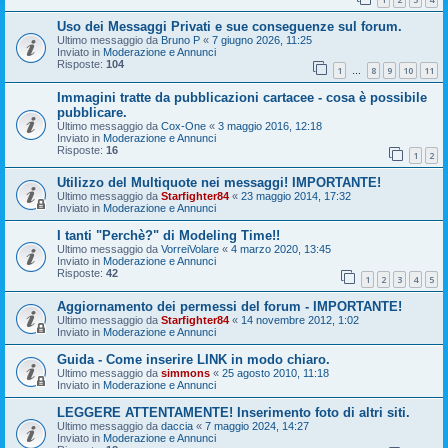
Uso dei Messaggi Privati e sue conseguenze sul forum.
Ultimo messaggio da
Bruno P
«
7 giugno 2026, 11:25
Inviato in
Moderazione e Annunci
Risposte:
104
1
8
9
10
11
…
Immagini tratte da pubblicazioni cartacee - cosa è possibile
pubblicare.
Ultimo messaggio da
Cox-One
«
3 maggio 2016, 12:18
Inviato in
Moderazione e Annunci
Risposte:
16
1
2
Utilizzo del Multiquote nei messaggi! IMPORTANTE!
Ultimo messaggio da
Starfighter84
«
23 maggio 2014, 17:32
Inviato in
Moderazione e Annunci
I tanti "Perchè?" di Modeling Time!!
Ultimo messaggio da
VorreiVolare
«
4 marzo 2020, 13:45
Inviato in
Moderazione e Annunci
Risposte:
42
1
2
3
4
5
Aggiornamento dei permessi del forum - IMPORTANTE!
Ultimo messaggio da
Starfighter84
«
14 novembre 2012, 1:02
Inviato in
Moderazione e Annunci
Guida - Come inserire LINK in modo chiaro.
Ultimo messaggio da
simmons
«
25 agosto 2010, 11:18
Inviato in
Moderazione e Annunci
LEGGERE ATTENTAMENTE! Inserimento foto di altri siti.
Ultimo messaggio da
daccia
«
7 maggio 2024, 14:27
Inviato in
Moderazione e Annunci