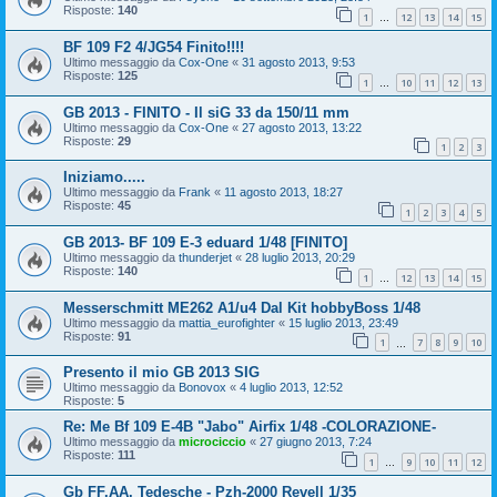
Risposte:
140
1
12
13
14
15
…
BF 109 F2 4/JG54 Finito!!!!
Ultimo messaggio da
Cox-One
«
31 agosto 2013, 9:53
Risposte:
125
1
10
11
12
13
…
GB 2013 - FINITO - Il siG 33 da 150/11 mm
Ultimo messaggio da
Cox-One
«
27 agosto 2013, 13:22
Risposte:
29
1
2
3
Iniziamo.....
Ultimo messaggio da
Frank
«
11 agosto 2013, 18:27
Risposte:
45
1
2
3
4
5
GB 2013- BF 109 E-3 eduard 1/48 [FINITO]
Ultimo messaggio da
thunderjet
«
28 luglio 2013, 20:29
Risposte:
140
1
12
13
14
15
…
Messerschmitt ME262 A1/u4 Dal Kit hobbyBoss 1/48
Ultimo messaggio da
mattia_eurofighter
«
15 luglio 2013, 23:49
Risposte:
91
1
7
8
9
10
…
Presento il mio GB 2013 SIG
Ultimo messaggio da
Bonovox
«
4 luglio 2013, 12:52
Risposte:
5
Re: Me Bf 109 E-4B "Jabo" Airfix 1/48 -COLORAZIONE-
Ultimo messaggio da
microciccio
«
27 giugno 2013, 7:24
Risposte:
111
1
9
10
11
12
…
Gb FF.AA. Tedesche - Pzh-2000 Revell 1/35