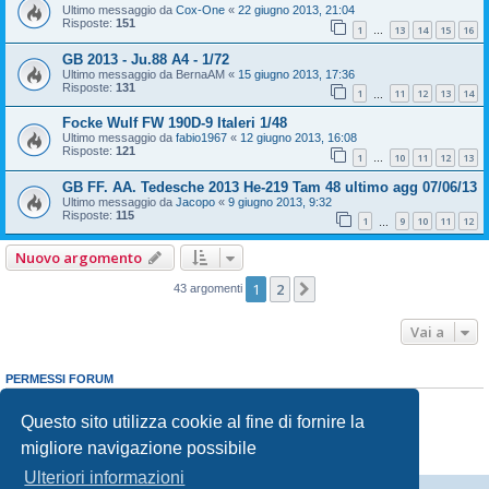
Ultimo messaggio da
Cox-One
«
22 giugno 2013, 21:04
Risposte:
151
1
13
14
15
16
…
GB 2013 - Ju.88 A4 - 1/72
Ultimo messaggio da
BernaAM
«
15 giugno 2013, 17:36
Risposte:
131
1
11
12
13
14
…
Focke Wulf FW 190D-9 Italeri 1/48
Ultimo messaggio da
fabio1967
«
12 giugno 2013, 16:08
Risposte:
121
1
10
11
12
13
…
GB FF. AA. Tedesche 2013 He-219 Tam 48 ultimo agg 07/06/13
Ultimo messaggio da
Jacopo
«
9 giugno 2013, 9:32
Risposte:
115
1
9
10
11
12
…
Nuovo argomento
1
2
Prossimo
43 argomenti
Vai a
PERMESSI FORUM
Non puoi
aprire nuovi argomenti
Non puoi
rispondere negli argomenti
Questo sito utilizza cookie al fine di fornire la
Non puoi
modificare i tuoi messaggi
migliore navigazione possibile
Non puoi
cancellare i tuoi messaggi
Non puoi
inviare allegati
Ulteriori informazioni