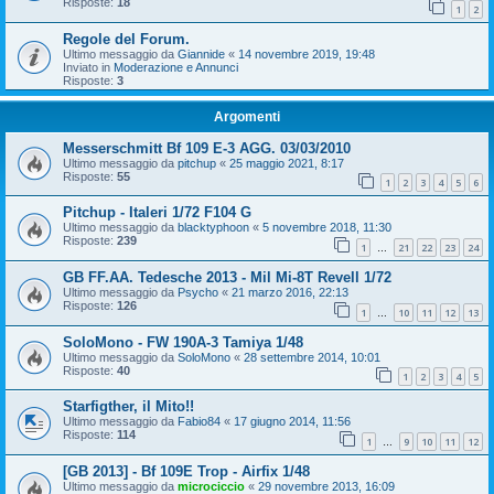
Risposte:
18
1
2
Regole del Forum.
Ultimo messaggio da
Giannide
«
14 novembre 2019, 19:48
Inviato in
Moderazione e Annunci
Risposte:
3
Argomenti
Messerschmitt Bf 109 E-3 AGG. 03/03/2010
Ultimo messaggio da
pitchup
«
25 maggio 2021, 8:17
Risposte:
55
1
2
3
4
5
6
Pitchup - Italeri 1/72 F104 G
Ultimo messaggio da
blacktyphoon
«
5 novembre 2018, 11:30
Risposte:
239
1
21
22
23
24
…
GB FF.AA. Tedesche 2013 - Mil Mi-8T Revell 1/72
Ultimo messaggio da
Psycho
«
21 marzo 2016, 22:13
Risposte:
126
1
10
11
12
13
…
SoloMono - FW 190A-3 Tamiya 1/48
Ultimo messaggio da
SoloMono
«
28 settembre 2014, 10:01
Risposte:
40
1
2
3
4
5
Starfigther, il Mito!!
Ultimo messaggio da
Fabio84
«
17 giugno 2014, 11:56
Risposte:
114
1
9
10
11
12
…
[GB 2013] - Bf 109E Trop - Airfix 1/48
Ultimo messaggio da
microciccio
«
29 novembre 2013, 16:09