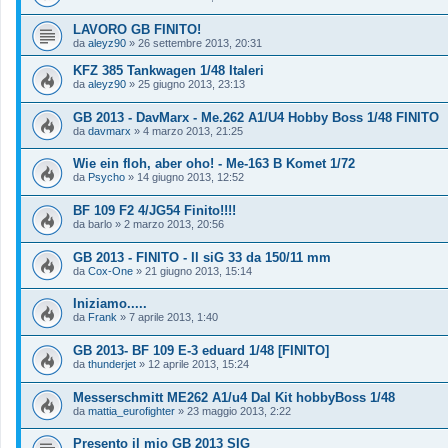
LAVORO GB FINITO!
da
aleyz90
»
26 settembre 2013, 20:31
KFZ 385 Tankwagen 1/48 Italeri
da
aleyz90
»
25 giugno 2013, 23:13
GB 2013 - DavMarx - Me.262 A1/U4 Hobby Boss 1/48 FINITO
da
davmarx
»
4 marzo 2013, 21:25
Wie ein floh, aber oho! - Me-163 B Komet 1/72
da
Psycho
»
14 giugno 2013, 12:52
BF 109 F2 4/JG54 Finito!!!!
da
barlo
»
2 marzo 2013, 20:56
GB 2013 - FINITO - Il siG 33 da 150/11 mm
da
Cox-One
»
21 giugno 2013, 15:14
Iniziamo.....
da
Frank
»
7 aprile 2013, 1:40
GB 2013- BF 109 E-3 eduard 1/48 [FINITO]
da
thunderjet
»
12 aprile 2013, 15:24
Messerschmitt ME262 A1/u4 Dal Kit hobbyBoss 1/48
da
mattia_eurofighter
»
23 maggio 2013, 2:22
Presento il mio GB 2013 SIG