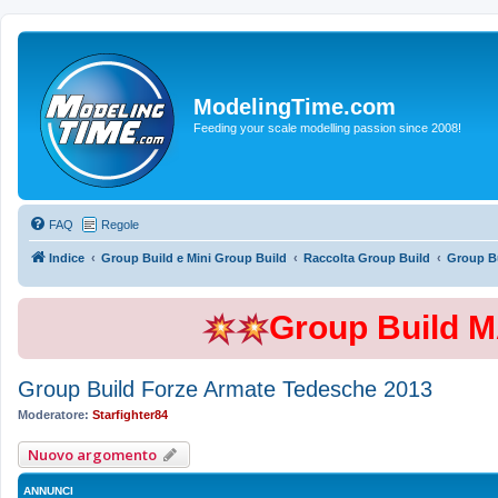
ModelingTime.com
Feeding your scale modelling passion since 2008!
FAQ
Regole
Indice
Group Build e Mini Group Build
Raccolta Group Build
Group B
Group Build 
Group Build Forze Armate Tedesche 2013
Moderatore:
Starfighter84
Nuovo argomento
ANNUNCI