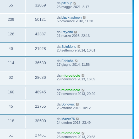
da
pitchup
55
32069
25 maggio 2021, 8:17
da
blacktyphoon
239
50121
5 novembre 2018, 11:30
da
Psycho
126
42387
21 marzo 2016, 22:13
da
SoloMono
40
21928
28 settembre 2014, 10:01
da
Fabio84
114
36530
17 giugno 2014, 11:56
da
microciccio
62
28636
29 novembre 2013, 16:09
da
microciccio
160
48945
27 novembre 2013, 20:29
da
Bonovox
45
22755
26 ottobre 2013, 10:12
da
Maver76
118
38500
24 ottobre 2013, 23:49
da
microciccio
51
27461
26 settembre 2013, 20:58