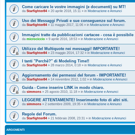
Come caricare le vostre immagini (e documenti) su MT!
da
Starfighter84
»
20 aprile 2018, 15:11
» in
Moderazione e Annunci
Uso dei Messaggi Privati e sue conseguenze sul forum.
da
Starfighter84
»
11 maggio 2017, 11:06
» in
Moderazione e Annunci
Immagini tratte da pubblicazioni cartacee - cosa è possibile
da
microciccio
»
9 aprile 2016, 18:53
» in
Moderazione e Annunci
Utilizzo del Multiquote nei messaggi! IMPORTANTE!
da
Starfighter84
»
23 maggio 2014, 17:32
» in
Moderazione e Annunci
I tanti "Perchè?" di Modeling Time!!
da
Starfighter84
»
28 marzo 2014, 0:18
» in
Moderazione e Annunci
Aggiornamento dei permessi del forum - IMPORTANTE!
da
Starfighter84
»
14 novembre 2012, 1:02
» in
Moderazione e Annunci
Guida - Come inserire LINK in modo chiaro.
da
simmons
»
25 agosto 2010, 11:18
» in
Moderazione e Annunci
LEGGERE ATTENTAMENTE! Inserimento foto di altri siti.
da
simmons
»
2 settembre 2009, 19:35
» in
Moderazione e Annunci
Regole del Forum.
da
Starfighter84
»
21 febbraio 2008, 23:31
» in
Moderazione e Annunci
ARGOMENTI