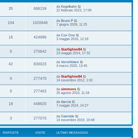
da
Kegelbahn
35
688159
22 febbraio 2023, 17:09
da
Bruno P
104
1020646
7 giugno 2026, 11:25
da
Cox-One
16
424996
3 maggio 2016, 12:18
da
Starfighter84
0
270642
23 maggio 2014, 17:32
da
VorreiVolare
42
830023
4 marzo 2020, 13:45
da
Starfighter84
0
277470
14 novembre 2012, 1:02
da
simmons
0
277463
25 agosto 2010, 11:18
da
daccia
18
448620
7 maggio 2024, 14:27
da
Giannide
3
277070
14 novembre 2019, 19:48
RISPOSTE
VISITE
ULTIMO MESSAGGIO