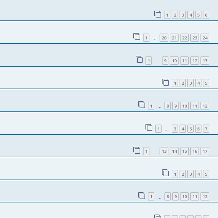
1
2
3
4
5
6
1
20
21
22
23
24
…
1
9
10
11
12
13
…
1
2
3
4
5
1
8
9
10
11
12
…
1
3
4
5
6
7
…
1
13
14
15
16
17
…
1
2
3
4
5
1
8
9
10
11
12
…