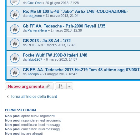
da
Cox-One
»
20 giugno 2013, 21:28
Re: Me Bf 109 E-4B "Jabo" Airfix 1/48 -COLORAZIONE-
da
rob_zone
»
11 marzo 2013, 21:04
Gb FF.AA. Tedesche - Pzh-2000 Revell 1/35
da
PanteraNera
»
1 marzo 2013, 12:39
GB 2013 - Ju.88 A4 - 1/72
da
ROGER
»
1 marzo 2013, 17:43
Focke Wulf FW 190D-9 Italeri 1/48
da
fabio1967
»
6 marzo 2013, 14:57
GB FF. AA. Tedesche 2013 He-219 Tam 48 ultimo agg 07/06/1
da
Jacopo
»
21 maggio 2013, 18:47
Nuovo argomento
Torna all’Indice della Board
PERMESSI FORUM
Non puoi
aprire nuovi argomenti
Non puoi
rispondere negli argomenti
Non puoi
modificare i tuoi messaggi
Non puoi
cancellare i tuoi messaggi
Non puoi
inviare allegati