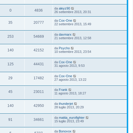
da
aleyz90
0
4836
26 settembre 2013, 20:31
da
Cox-One
35
20777
22 settembre 2013, 15:49
da
davmarx
253
54669
21 settembre 2013, 12:58
da
Psycho
140
42152
10 settembre 2013, 23:54
da
Cox-One
125
44431
31 agosto 2013, 9:53
da
Cox-One
29
17482
27 agosto 2013, 13:22
da
Frank
45
23011
11 agosto 2013, 18:27
da
thunderjet
140
42950
28 luglio 2013, 20:29
da
mattia_eurofighter
91
34661
15 luglio 2013, 23:49
da
Bonovox