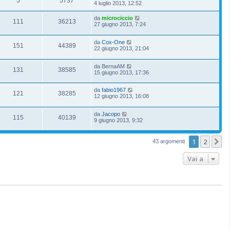
5
5737
4 luglio 2013, 12:52
da
microciccio
111
36213
27 giugno 2013, 7:24
da
Cox-One
151
44389
22 giugno 2013, 21:04
da
BernaAM
131
38585
15 giugno 2013, 17:36
da
fabio1967
121
38285
12 giugno 2013, 16:08
da
Jacopo
115
40139
9 giugno 2013, 9:32
1
2
P
43 argomenti
Vai a