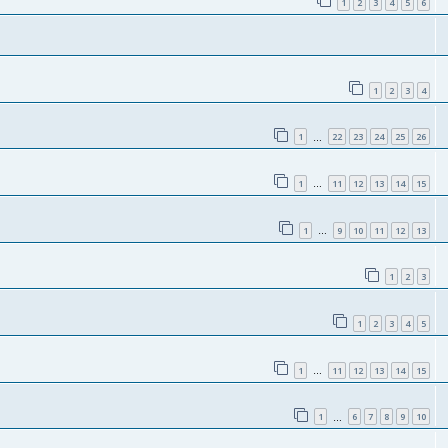
1
2
3
4
5
6
1
2
3
4
1
22
23
24
25
26
…
1
11
12
13
14
15
…
1
9
10
11
12
13
…
1
2
3
1
2
3
4
5
1
11
12
13
14
15
…
1
6
7
8
9
10
…