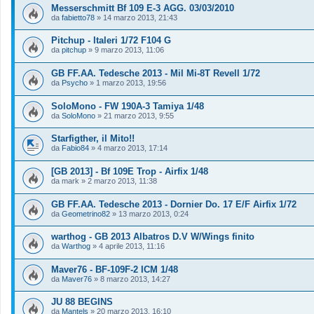
Messerschmitt Bf 109 E-3 AGG. 03/03/2010
da
fabietto78
»
14 marzo 2013, 21:43
Pitchup - Italeri 1/72 F104 G
da
pitchup
»
9 marzo 2013, 11:06
GB FF.AA. Tedesche 2013 - Mil Mi-8T Revell 1/72
da
Psycho
»
1 marzo 2013, 19:56
SoloMono - FW 190A-3 Tamiya 1/48
da
SoloMono
»
21 marzo 2013, 9:55
Starfigther, il Mito!!
da
Fabio84
»
4 marzo 2013, 17:14
[GB 2013] - Bf 109E Trop - Airfix 1/48
da
mark
»
2 marzo 2013, 11:38
GB FF.AA. Tedesche 2013 - Dornier Do. 17 E/F Airfix 1/72
da
Geometrino82
»
13 marzo 2013, 0:24
warthog - GB 2013 Albatros D.V W/Wings finito
da
Warthog
»
4 aprile 2013, 11:16
Maver76 - BF-109F-2 ICM 1/48
da
Maver76
»
8 marzo 2013, 14:27
JU 88 BEGINS
da
Mantels
»
20 marzo 2013, 16:10