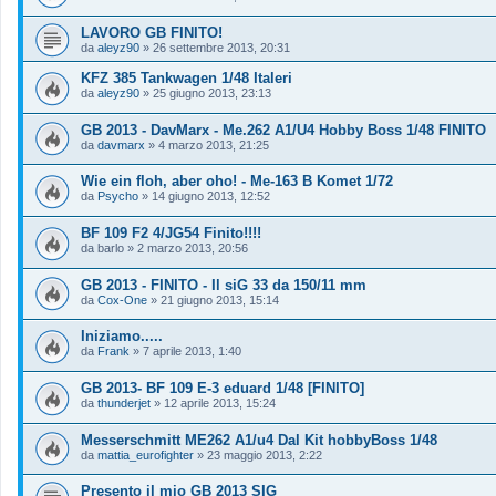
LAVORO GB FINITO!
da
aleyz90
»
26 settembre 2013, 20:31
KFZ 385 Tankwagen 1/48 Italeri
da
aleyz90
»
25 giugno 2013, 23:13
GB 2013 - DavMarx - Me.262 A1/U4 Hobby Boss 1/48 FINITO
da
davmarx
»
4 marzo 2013, 21:25
Wie ein floh, aber oho! - Me-163 B Komet 1/72
da
Psycho
»
14 giugno 2013, 12:52
BF 109 F2 4/JG54 Finito!!!!
da
barlo
»
2 marzo 2013, 20:56
GB 2013 - FINITO - Il siG 33 da 150/11 mm
da
Cox-One
»
21 giugno 2013, 15:14
Iniziamo.....
da
Frank
»
7 aprile 2013, 1:40
GB 2013- BF 109 E-3 eduard 1/48 [FINITO]
da
thunderjet
»
12 aprile 2013, 15:24
Messerschmitt ME262 A1/u4 Dal Kit hobbyBoss 1/48
da
mattia_eurofighter
»
23 maggio 2013, 2:22
Presento il mio GB 2013 SIG