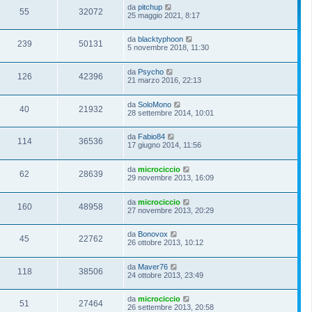
da
pitchup
55
32072
25 maggio 2021, 8:17
da
blacktyphoon
239
50131
5 novembre 2018, 11:30
da
Psycho
126
42396
21 marzo 2016, 22:13
da
SoloMono
40
21932
28 settembre 2014, 10:01
da
Fabio84
114
36536
17 giugno 2014, 11:56
da
microciccio
62
28639
29 novembre 2013, 16:09
da
microciccio
160
48958
27 novembre 2013, 20:29
da
Bonovox
45
22762
26 ottobre 2013, 10:12
da
Maver76
118
38506
24 ottobre 2013, 23:49
da
microciccio
51
27464
26 settembre 2013, 20:58