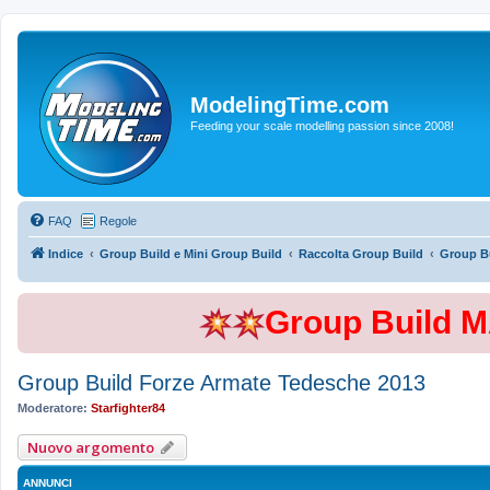
ModelingTime.com
Feeding your scale modelling passion since 2008!
FAQ
Regole
Indice
Group Build e Mini Group Build
Raccolta Group Build
Group B
Group Build 
Group Build Forze Armate Tedesche 2013
Moderatore:
Starfighter84
Nuovo argomento
ANNUNCI