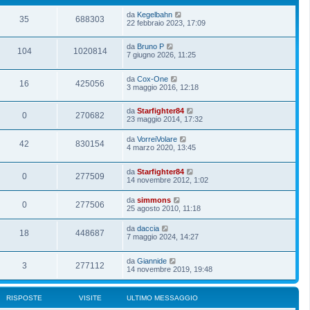
da
Kegelbahn
35
688303
22 febbraio 2023, 17:09
da
Bruno P
104
1020814
7 giugno 2026, 11:25
da
Cox-One
16
425056
3 maggio 2016, 12:18
da
Starfighter84
0
270682
23 maggio 2014, 17:32
da
VorreiVolare
42
830154
4 marzo 2020, 13:45
da
Starfighter84
0
277509
14 novembre 2012, 1:02
da
simmons
0
277506
25 agosto 2010, 11:18
da
daccia
18
448687
7 maggio 2024, 14:27
da
Giannide
3
277112
14 novembre 2019, 19:48
RISPOSTE
VISITE
ULTIMO MESSAGGIO