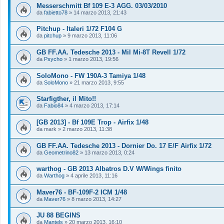
Messerschmitt Bf 109 E-3 AGG. 03/03/2010
da
fabietto78
»
14 marzo 2013, 21:43
Pitchup - Italeri 1/72 F104 G
da
pitchup
»
9 marzo 2013, 11:06
GB FF.AA. Tedesche 2013 - Mil Mi-8T Revell 1/72
da
Psycho
»
1 marzo 2013, 19:56
SoloMono - FW 190A-3 Tamiya 1/48
da
SoloMono
»
21 marzo 2013, 9:55
Starfigther, il Mito!!
da
Fabio84
»
4 marzo 2013, 17:14
[GB 2013] - Bf 109E Trop - Airfix 1/48
da
mark
»
2 marzo 2013, 11:38
GB FF.AA. Tedesche 2013 - Dornier Do. 17 E/F Airfix 1/72
da
Geometrino82
»
13 marzo 2013, 0:24
warthog - GB 2013 Albatros D.V W/Wings finito
da
Warthog
»
4 aprile 2013, 11:16
Maver76 - BF-109F-2 ICM 1/48
da
Maver76
»
8 marzo 2013, 14:27
JU 88 BEGINS
da
Mantels
»
20 marzo 2013, 16:10