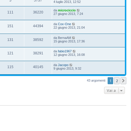
5
5737
4 luglio 2013, 12:52
da
microciccio
111
36220
27 giugno 2013, 7:24
da
Cox-One
151
44394
22 giugno 2013, 21:04
da
BernaAM
131
38592
15 giugno 2013, 17:36
da
fabio1967
121
38291
12 giugno 2013, 16:08
da
Jacopo
115
40145
9 giugno 2013, 9:32
1
2
P
43 argomenti
Vai a