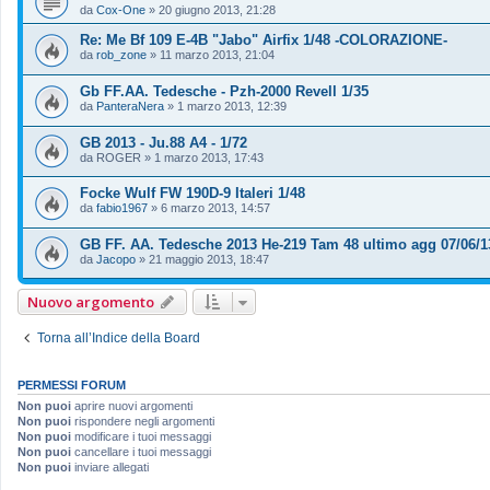
da
Cox-One
»
20 giugno 2013, 21:28
Re: Me Bf 109 E-4B "Jabo" Airfix 1/48 -COLORAZIONE-
da
rob_zone
»
11 marzo 2013, 21:04
Gb FF.AA. Tedesche - Pzh-2000 Revell 1/35
da
PanteraNera
»
1 marzo 2013, 12:39
GB 2013 - Ju.88 A4 - 1/72
da
ROGER
»
1 marzo 2013, 17:43
Focke Wulf FW 190D-9 Italeri 1/48
da
fabio1967
»
6 marzo 2013, 14:57
GB FF. AA. Tedesche 2013 He-219 Tam 48 ultimo agg 07/06/1
da
Jacopo
»
21 maggio 2013, 18:47
Nuovo argomento
Torna all’Indice della Board
PERMESSI FORUM
Non puoi
aprire nuovi argomenti
Non puoi
rispondere negli argomenti
Non puoi
modificare i tuoi messaggi
Non puoi
cancellare i tuoi messaggi
Non puoi
inviare allegati