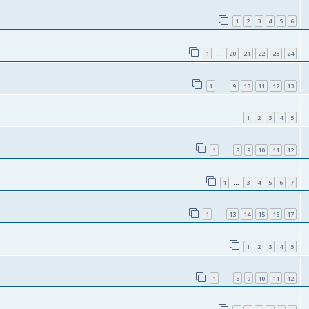
1
2
3
4
5
6
1
20
21
22
23
24
…
1
9
10
11
12
13
…
1
2
3
4
5
1
8
9
10
11
12
…
1
3
4
5
6
7
…
1
13
14
15
16
17
…
1
2
3
4
5
1
8
9
10
11
12
…