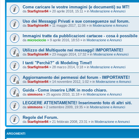
Come caricare le vostre immagini (e documenti) su MT!
da
Starfighter84
»
20 aprile 2018, 15:11
» in
Moderazione e Annunci
Uso dei Messaggi Privati e sue conseguenze sul forum.
da
Starfighter84
»
11 maggio 2017, 11:06
» in
Moderazione e Annunci
Immagini tratte da pubblicazioni cartacee - cosa è possibile
da
microciccio
»
9 aprile 2016, 18:53
» in
Moderazione e Annunci
Utilizzo del Multiquote nei messaggi! IMPORTANTE!
da
Starfighter84
»
23 maggio 2014, 17:32
» in
Moderazione e Annunci
I tanti "Perchè?" di Modeling Time!!
da
Starfighter84
»
28 marzo 2014, 0:18
» in
Moderazione e Annunci
Aggiornamento dei permessi del forum - IMPORTANTE!
da
Starfighter84
»
14 novembre 2012, 1:02
» in
Moderazione e Annunci
Guida - Come inserire LINK in modo chiaro.
da
simmons
»
25 agosto 2010, 11:18
» in
Moderazione e Annunci
LEGGERE ATTENTAMENTE! Inserimento foto di altri siti.
da
simmons
»
2 settembre 2009, 19:35
» in
Moderazione e Annunci
Regole del Forum.
da
Starfighter84
»
21 febbraio 2008, 23:31
» in
Moderazione e Annunci
ARGOMENTI