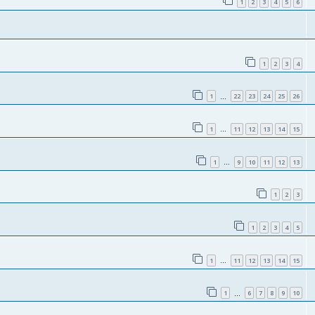
1
2
3
4
5
6
1
2
3
4
1
22
23
24
25
26
…
1
11
12
13
14
15
…
1
9
10
11
12
13
…
1
2
3
1
2
3
4
5
1
11
12
13
14
15
…
1
6
7
8
9
10
…