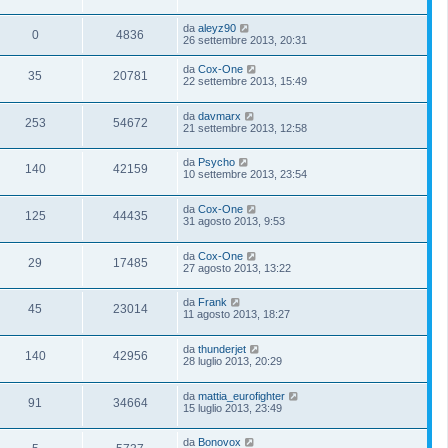
da
aleyz90
0
4836
26 settembre 2013, 20:31
da
Cox-One
35
20781
22 settembre 2013, 15:49
da
davmarx
253
54672
21 settembre 2013, 12:58
da
Psycho
140
42159
10 settembre 2013, 23:54
da
Cox-One
125
44435
31 agosto 2013, 9:53
da
Cox-One
29
17485
27 agosto 2013, 13:22
da
Frank
45
23014
11 agosto 2013, 18:27
da
thunderjet
140
42956
28 luglio 2013, 20:29
da
mattia_eurofighter
91
34664
15 luglio 2013, 23:49
da
Bonovox