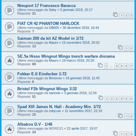
Nieuport 17 Francesco Baracca
Ultimo messaggio da
Seby
«
5 gennaio 2019, 15:17
Risposte:
21
1
2
3
FIAT CR 42 PHANTOM HARLOCK
Ultimo messaggio da
DB605
«
30 dicembre 2018, 16:44
Risposte:
7
Saiman 200 da kit AZ Model in 1/72
Ultimo messaggio da
Mauro
«
15 novembre 2018, 20:02
Risposte:
13
1
2
SE.5a Hisso Wingnut Wings trench warfare diorama
Ultimo messaggio da
Mauro
«
19 marzo 2018, 20:26
Risposte:
69
1
4
5
6
7
…
Fokker E.II Eindecker 1:72
Ultimo messaggio da
Bonovox
«
16 gennaio 2018, 11:43
Risposte:
6
Bristol F2b Wingnut Wings 1\32
Ultimo messaggio da
nannolo
«
3 gennaio 2018, 12:34
Risposte:
51
1
2
3
4
5
6
Spad XIII James N. Hall - Academy Min. 1/72
Ultimo messaggio da
robycav
«
11 novembre 2017, 22:19
Risposte:
15
1
2
Albatros D.V - 1/48
Ultimo messaggio da
MORO21
«
22 aprile 2017, 19:07
Risposte:
24
1
2
3