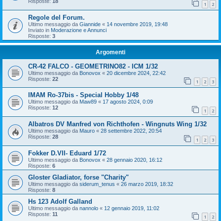
Risposte:
18
1
2
Regole del Forum.
Ultimo messaggio da
Giannide
«
14 novembre 2019, 19:48
Inviato in
Moderazione e Annunci
Risposte:
3
Argomenti
CR-42 FALCO - GEOMETRINO82 - ICM 1/32
Ultimo messaggio da
Bonovox
«
20 dicembre 2024, 22:42
Risposte:
22
1
2
3
IMAM Ro-37bis - Special Hobby 1/48
Ultimo messaggio da
Maw89
«
17 agosto 2024, 0:09
Risposte:
12
1
2
Albatros DV Manfred von Richthofen - Wingnuts Wing 1/32
Ultimo messaggio da
Mauro
«
28 settembre 2022, 20:54
Risposte:
28
1
2
3
Fokker D.VII- Eduard 1/72
Ultimo messaggio da
Bonovox
«
28 gennaio 2020, 16:12
Risposte:
6
Gloster Gladiator, forse "Charity"
Ultimo messaggio da
siderum_tenus
«
26 marzo 2019, 18:32
Risposte:
8
Hs 123 Adolf Galland
Ultimo messaggio da
nannolo
«
12 gennaio 2019, 11:02
Risposte:
11
1
2