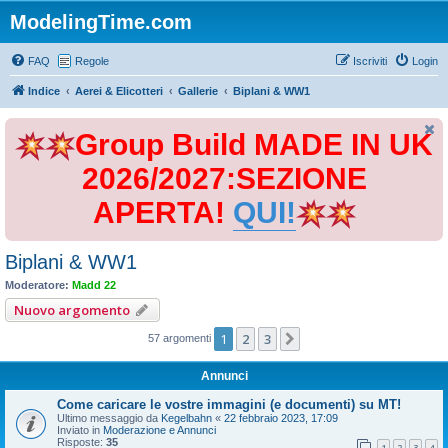
ModelingTime.com
FAQ
Regole
Iscriviti
Login
Indice
Aerei & Elicotteri
Gallerie
Biplani & WW1
Group Build MADE IN UK
2026/2027:SEZIONE
APERTA!
QUI!
Biplani & WW1
Moderatore:
Madd 22
Nuovo argomento
1
2
3
Prossimo
57 argomenti
Annunci
Come caricare le vostre immagini (e documenti) su MT!
Ultimo messaggio da
Kegelbahn
«
22 febbraio 2023, 17:09
Inviato in
Moderazione e Annunci
Risposte:
35
1
2
3
4