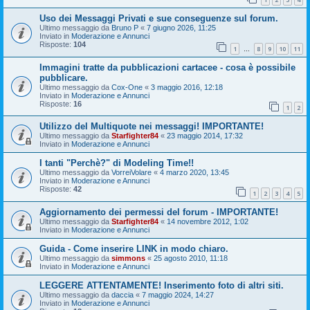
Uso dei Messaggi Privati e sue conseguenze sul forum.
Ultimo messaggio da
Bruno P
«
7 giugno 2026, 11:25
Inviato in
Moderazione e Annunci
Risposte:
104
1
8
9
10
11
…
Immagini tratte da pubblicazioni cartacee - cosa è possibile
pubblicare.
Ultimo messaggio da
Cox-One
«
3 maggio 2016, 12:18
Inviato in
Moderazione e Annunci
Risposte:
16
1
2
Utilizzo del Multiquote nei messaggi! IMPORTANTE!
Ultimo messaggio da
Starfighter84
«
23 maggio 2014, 17:32
Inviato in
Moderazione e Annunci
I tanti "Perchè?" di Modeling Time!!
Ultimo messaggio da
VorreiVolare
«
4 marzo 2020, 13:45
Inviato in
Moderazione e Annunci
Risposte:
42
1
2
3
4
5
Aggiornamento dei permessi del forum - IMPORTANTE!
Ultimo messaggio da
Starfighter84
«
14 novembre 2012, 1:02
Inviato in
Moderazione e Annunci
Guida - Come inserire LINK in modo chiaro.
Ultimo messaggio da
simmons
«
25 agosto 2010, 11:18
Inviato in
Moderazione e Annunci
LEGGERE ATTENTAMENTE! Inserimento foto di altri siti.
Ultimo messaggio da
daccia
«
7 maggio 2024, 14:27
Inviato in
Moderazione e Annunci