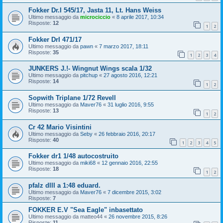
Fokker Dr.I 545/17, Jasta 11, Lt. Hans Weiss
Ultimo messaggio da
microciccio
«
8 aprile 2017, 10:34
Risposte:
12
1
2
Fokker DrI 471/17
Ultimo messaggio da
pawn
«
7 marzo 2017, 18:11
Risposte:
35
1
2
3
4
JUNKERS J.!- Wingnut Wings scala 1/32
Ultimo messaggio da
pitchup
«
27 agosto 2016, 12:21
Risposte:
14
1
2
Sopwith Triplane 1/72 Revell
Ultimo messaggio da
Maver76
«
31 luglio 2016, 9:55
Risposte:
13
1
2
Cr 42 Mario Visintini
Ultimo messaggio da
Seby
«
26 febbraio 2016, 20:17
Risposte:
40
1
2
3
4
5
Fokker dr1 1/48 autocostruito
Ultimo messaggio da
miki68
«
12 gennaio 2016, 22:55
Risposte:
18
1
2
pfalz dIII a 1:48 eduard.
Ultimo messaggio da
Maver76
«
7 dicembre 2015, 3:02
Risposte:
7
FOKKER E.V "Sea Eagle" inbasettato
Ultimo messaggio da
matteo44
«
26 novembre 2015, 8:26
Risposte:
11