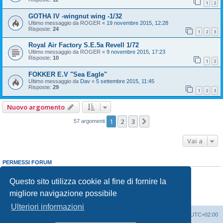
1
2
GOTHA IV -wingnut wing -1/32
Ultimo messaggio da
ROGER
«
19 novembre 2015, 12:28
Risposte:
24
1
2
3
Royal Air Factory S.E.5a Revell 1/72
Ultimo messaggio da
ROGER
«
9 novembre 2015, 17:23
Risposte:
10
1
2
FOKKER E.V "Sea Eagle"
Ultimo messaggio da
Dav
«
5 settembre 2015, 11:45
Risposte:
29
1
2
3
Nuovo argomento
1
2
3
Prossimo
57 argomenti
Vai a
PERMESSI FORUM
Non puoi
aprire nuovi argomenti
Non puoi
rispondere negli argomenti
Questo sito utilizza cookie al fine di fornire la
Non puoi
modificare i tuoi messaggi
migliore navigazione possibile
Non puoi
cancellare i tuoi messaggi
Non puoi
inviare allegati
Ulteriori informazioni
Indice
Contattaci
Cancella cookie
Tutti gli orari sono
UTC+02:00