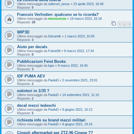
Ultimo messaggio da
siderum_tenus
«
23 aprile 2023, 16:46
Risposte:
9
Francois Verlinden: qualcuno se lo ricorda?
Ultimo messaggio da
microciccio
«
19 marzo 2023, 16:18
Risposte:
28
1
2
3
WIP3D
Ultimo messaggio da
Dioramik
«
1 marzo 2023, 10:05
Risposte:
3
Aiuto per decals
Ultimo messaggio da
Fulvio58
«
9 marzo 2022, 17:34
Risposte:
8
Pubblicazioni Feist Books
Ultimo messaggio da
lupo
«
9 marzo 2022, 15:45
Risposte:
3
IDF PUMA AEV
Ultimo messaggio da
PaoloD
«
2 novembre 2021, 23:01
Risposte:
2
estintori in 1/35 ?
Ultimo messaggio da
PaoloD
«
14 settembre 2021, 11:10
Risposte:
2
decal mezzi tedeschi
Ultimo messaggio da
PaoloD
«
9 giugno 2021, 15:12
Risposte:
5
richiesta info su brand mezzi militari
Ultimo messaggio da
PaoloD
«
8 giugno 2021, 19:16
Cingoli aftermarket per ZTZ-96 Cinese ??