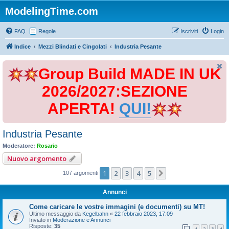
ModelingTime.com
FAQ
Regole
Iscriviti
Login
Indice
Mezzi Blindati e Cingolati
Industria Pesante
Group Build MADE IN UK
2026/2027:SEZIONE
APERTA!
QUI!
Industria Pesante
Moderatore:
Rosario
Nuovo argomento
1
2
3
4
5
Prossimo
107 argomenti
Annunci
Come caricare le vostre immagini (e documenti) su MT!
Ultimo messaggio da
Kegelbahn
«
22 febbraio 2023, 17:09
Inviato in
Moderazione e Annunci
Risposte:
35
1
2
3
4