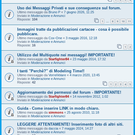
Uso dei Messaggi Privati e sue conseguenze sul forum.
Ultimo messaggio da
Bruno P
«
7 giugno 2026, 11:25
Inviato in
Moderazione e Annunci
Risposte:
104
1
8
9
10
11
…
Immagini tratte da pubblicazioni cartacee - cosa è possibile
pubblicare.
Ultimo messaggio da
Cox-One
«
3 maggio 2016, 12:18
Inviato in
Moderazione e Annunci
Risposte:
16
1
2
Utilizzo del Multiquote nei messaggi! IMPORTANTE!
Ultimo messaggio da
Starfighter84
«
23 maggio 2014, 17:32
Inviato in
Moderazione e Annunci
I tanti "Perchè?" di Modeling Time!!
Ultimo messaggio da
VorreiVolare
«
4 marzo 2020, 13:45
Inviato in
Moderazione e Annunci
Risposte:
42
1
2
3
4
5
Aggiornamento dei permessi del forum - IMPORTANTE!
Ultimo messaggio da
Starfighter84
«
14 novembre 2012, 1:02
Inviato in
Moderazione e Annunci
Guida - Come inserire LINK in modo chiaro.
Ultimo messaggio da
simmons
«
25 agosto 2010, 11:18
Inviato in
Moderazione e Annunci
LEGGERE ATTENTAMENTE! Inserimento foto di altri siti.
Ultimo messaggio da
daccia
«
7 maggio 2024, 14:27
Inviato in
Moderazione e Annunci