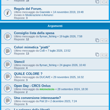
Risposte:
18
1
2
Regole del Forum.
Ultimo messaggio da
Giannide
«
14 novembre 2019, 19:48
Inviato in
Moderazione e Annunci
Risposte:
3
Argomenti
Consiglio lista della spesa
Ultimo messaggio da
flyman_fishing
«
19 luglio 2026, 7:58
Risposte:
12
1
2
Colori mimetica "piatti"
Ultimo messaggio da
CoB
«
7 luglio 2026, 13:52
Risposte:
13
1
2
Stencil
Ultimo messaggio da
flyman_fishing
«
24 giugno 2026, 10:40
Risposte:
4
QUALE COLORE ?
Ultimo messaggio da
DUCAVE
«
29 novembre 2025, 16:32
Risposte:
3
Open Day - CRCS Onlus
Ultimo messaggio da
microciccio
«
28 settembre 2024, 18:30
Risposte:
2
Una conversione interessante?
Ultimo messaggio da
Poli 19
«
2 dicembre 2023, 7:24
Risposte:
5
La colonna della libertà