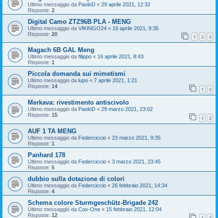
Ultimo messaggio da
PaoloD
«
29 aprile 2021, 12:32
Risposte:
2
Digital Camo ZTZ96B PLA - MENG
Ultimo messaggio da
VIKINGO24
«
16 aprile 2021, 9:35
Risposte:
20
1
2
3
Magach 6B GAL Meng
Ultimo messaggio da
filippo
«
16 aprile 2021, 8:43
Risposte:
1
Piccola domanda sui mimetismi
Ultimo messaggio da
lupo
«
7 aprile 2021, 1:21
Risposte:
14
1
2
Merkava: rivestimento antiscivolo
Ultimo messaggio da
PaoloD
«
29 marzo 2021, 23:02
Risposte:
15
1
2
AUF 1 TA MENG
Ultimo messaggio da
Federciccio
«
23 marzo 2021, 9:35
Risposte:
1
Panhard 178
Ultimo messaggio da
Federciccio
«
3 marzo 2021, 23:45
Risposte:
5
dubbio sulla dotazione di colori
Ultimo messaggio da
Federciccio
«
26 febbraio 2021, 14:34
Risposte:
4
Schema colore Sturmgeschütz-Brigade 242
Ultimo messaggio da
Cox-One
«
15 febbraio 2021, 12:04
Risposte:
12
1
2