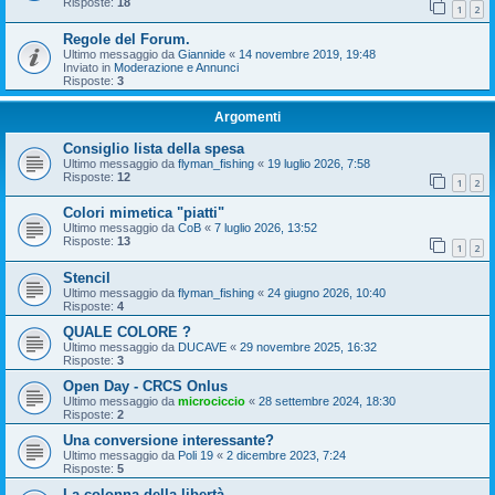
Risposte:
18
1
2
Regole del Forum.
Ultimo messaggio da
Giannide
«
14 novembre 2019, 19:48
Inviato in
Moderazione e Annunci
Risposte:
3
Argomenti
Consiglio lista della spesa
Ultimo messaggio da
flyman_fishing
«
19 luglio 2026, 7:58
Risposte:
12
1
2
Colori mimetica "piatti"
Ultimo messaggio da
CoB
«
7 luglio 2026, 13:52
Risposte:
13
1
2
Stencil
Ultimo messaggio da
flyman_fishing
«
24 giugno 2026, 10:40
Risposte:
4
QUALE COLORE ?
Ultimo messaggio da
DUCAVE
«
29 novembre 2025, 16:32
Risposte:
3
Open Day - CRCS Onlus
Ultimo messaggio da
microciccio
«
28 settembre 2024, 18:30
Risposte:
2
Una conversione interessante?
Ultimo messaggio da
Poli 19
«
2 dicembre 2023, 7:24
Risposte:
5
La colonna della libertà