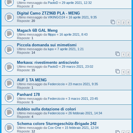
Ultimo messaggio da
PaoloD
«
29 aprile 2021, 12:32
Risposte:
2
Digital Camo ZTZ96B PLA - MENG
Ultimo messaggio da
VIKINGO24
«
16 aprile 2021, 9:35
Risposte:
20
1
2
3
Magach 6B GAL Meng
Ultimo messaggio da
filippo
«
16 aprile 2021, 8:43
Risposte:
1
Piccola domanda sui mimetismi
Ultimo messaggio da
lupo
«
7 aprile 2021, 1:21
Risposte:
14
1
2
Merkava: rivestimento antiscivolo
Ultimo messaggio da
PaoloD
«
29 marzo 2021, 23:02
Risposte:
15
1
2
AUF 1 TA MENG
Ultimo messaggio da
Federciccio
«
23 marzo 2021, 9:35
Risposte:
1
Panhard 178
Ultimo messaggio da
Federciccio
«
3 marzo 2021, 23:45
Risposte:
5
dubbio sulla dotazione di colori
Ultimo messaggio da
Federciccio
«
26 febbraio 2021, 14:34
Risposte:
4
Schema colore Sturmgeschütz-Brigade 242
Ultimo messaggio da
Cox-One
«
15 febbraio 2021, 12:04
Risposte:
12
1
2