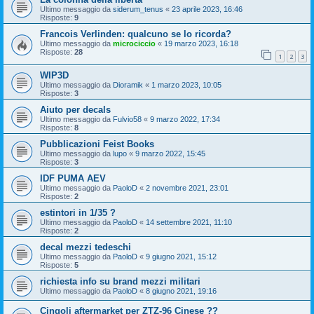
Ultimo messaggio da
siderum_tenus
«
23 aprile 2023, 16:46
Risposte:
9
Francois Verlinden: qualcuno se lo ricorda?
Ultimo messaggio da
microciccio
«
19 marzo 2023, 16:18
Risposte:
28
1
2
3
WIP3D
Ultimo messaggio da
Dioramik
«
1 marzo 2023, 10:05
Risposte:
3
Aiuto per decals
Ultimo messaggio da
Fulvio58
«
9 marzo 2022, 17:34
Risposte:
8
Pubblicazioni Feist Books
Ultimo messaggio da
lupo
«
9 marzo 2022, 15:45
Risposte:
3
IDF PUMA AEV
Ultimo messaggio da
PaoloD
«
2 novembre 2021, 23:01
Risposte:
2
estintori in 1/35 ?
Ultimo messaggio da
PaoloD
«
14 settembre 2021, 11:10
Risposte:
2
decal mezzi tedeschi
Ultimo messaggio da
PaoloD
«
9 giugno 2021, 15:12
Risposte:
5
richiesta info su brand mezzi militari
Ultimo messaggio da
PaoloD
«
8 giugno 2021, 19:16
Cingoli aftermarket per ZTZ-96 Cinese ??