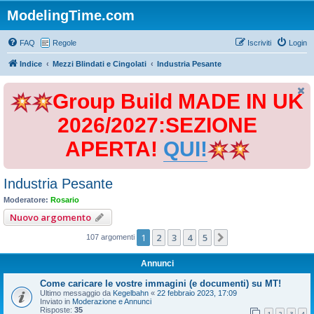
ModelingTime.com
FAQ
Regole
Iscriviti
Login
Indice
Mezzi Blindati e Cingolati
Industria Pesante
Group Build MADE IN UK
2026/2027:SEZIONE
APERTA!
QUI!
Industria Pesante
Moderatore:
Rosario
Nuovo argomento
1
2
3
4
5
Prossimo
107 argomenti
Annunci
Come caricare le vostre immagini (e documenti) su MT!
Ultimo messaggio da
Kegelbahn
«
22 febbraio 2023, 17:09
Inviato in
Moderazione e Annunci
Risposte:
35
1
2
3
4