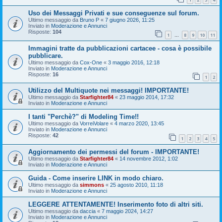
Uso dei Messaggi Privati e sue conseguenze sul forum.
Ultimo messaggio da
Bruno P
«
7 giugno 2026, 11:25
Inviato in
Moderazione e Annunci
Risposte:
104
1
8
9
10
11
…
Immagini tratte da pubblicazioni cartacee - cosa è possibile
pubblicare.
Ultimo messaggio da
Cox-One
«
3 maggio 2016, 12:18
Inviato in
Moderazione e Annunci
Risposte:
16
1
2
Utilizzo del Multiquote nei messaggi! IMPORTANTE!
Ultimo messaggio da
Starfighter84
«
23 maggio 2014, 17:32
Inviato in
Moderazione e Annunci
I tanti "Perchè?" di Modeling Time!!
Ultimo messaggio da
VorreiVolare
«
4 marzo 2020, 13:45
Inviato in
Moderazione e Annunci
Risposte:
42
1
2
3
4
5
Aggiornamento dei permessi del forum - IMPORTANTE!
Ultimo messaggio da
Starfighter84
«
14 novembre 2012, 1:02
Inviato in
Moderazione e Annunci
Guida - Come inserire LINK in modo chiaro.
Ultimo messaggio da
simmons
«
25 agosto 2010, 11:18
Inviato in
Moderazione e Annunci
LEGGERE ATTENTAMENTE! Inserimento foto di altri siti.
Ultimo messaggio da
daccia
«
7 maggio 2024, 14:27
Inviato in
Moderazione e Annunci