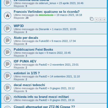
Ultimo messaggio da
siderum_tenus
«
23 aprile 2023, 16:46
Risposte:
9
Francois Verlinden: qualcuno se lo ricorda?
Ultimo messaggio da
microciccio
«
19 marzo 2023, 16:18
Risposte:
28
1
2
3
WIP3D
Ultimo messaggio da
Dioramik
«
1 marzo 2023, 10:05
Risposte:
3
Aiuto per decals
Ultimo messaggio da
Fulvio58
«
9 marzo 2022, 17:34
Risposte:
8
Pubblicazioni Feist Books
Ultimo messaggio da
lupo
«
9 marzo 2022, 15:45
Risposte:
3
IDF PUMA AEV
Ultimo messaggio da
PaoloD
«
2 novembre 2021, 23:01
Risposte:
2
estintori in 1/35 ?
Ultimo messaggio da
PaoloD
«
14 settembre 2021, 11:10
Risposte:
2
decal mezzi tedeschi
Ultimo messaggio da
PaoloD
«
9 giugno 2021, 15:12
Risposte:
5
richiesta info su brand mezzi militari
Ultimo messaggio da
PaoloD
«
8 giugno 2021, 19:16
Cingoli aftermarket per ZTZ-96 Cinese ??