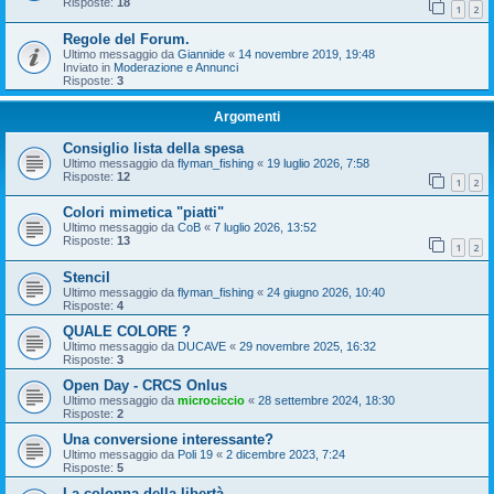
Risposte:
18
1
2
Regole del Forum.
Ultimo messaggio da
Giannide
«
14 novembre 2019, 19:48
Inviato in
Moderazione e Annunci
Risposte:
3
Argomenti
Consiglio lista della spesa
Ultimo messaggio da
flyman_fishing
«
19 luglio 2026, 7:58
Risposte:
12
1
2
Colori mimetica "piatti"
Ultimo messaggio da
CoB
«
7 luglio 2026, 13:52
Risposte:
13
1
2
Stencil
Ultimo messaggio da
flyman_fishing
«
24 giugno 2026, 10:40
Risposte:
4
QUALE COLORE ?
Ultimo messaggio da
DUCAVE
«
29 novembre 2025, 16:32
Risposte:
3
Open Day - CRCS Onlus
Ultimo messaggio da
microciccio
«
28 settembre 2024, 18:30
Risposte:
2
Una conversione interessante?
Ultimo messaggio da
Poli 19
«
2 dicembre 2023, 7:24
Risposte:
5
La colonna della libertà