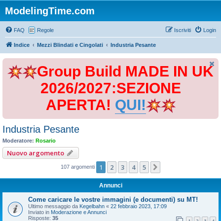
ModelingTime.com
FAQ
Regole
Iscriviti
Login
Indice
Mezzi Blindati e Cingolati
Industria Pesante
Group Build MADE IN UK
2026/2027:SEZIONE
APERTA!
QUI!
Industria Pesante
Moderatore:
Rosario
Nuovo argomento
1
2
3
4
5
Prossimo
107 argomenti
Annunci
Come caricare le vostre immagini (e documenti) su MT!
Ultimo messaggio da
Kegelbahn
«
22 febbraio 2023, 17:09
Inviato in
Moderazione e Annunci
Risposte:
35
1
2
3
4