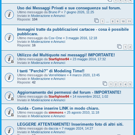
Uso dei Messaggi Privati e sue conseguenze sul forum.
Ultimo messaggio da
Bruno P
«
7 giugno 2026, 11:25
Inviato in
Moderazione e Annunci
Risposte:
104
1
8
9
10
11
…
Immagini tratte da pubblicazioni cartacee - cosa è possibile
pubblicare.
Ultimo messaggio da
Cox-One
«
3 maggio 2016, 12:18
Inviato in
Moderazione e Annunci
Risposte:
16
1
2
Utilizzo del Multiquote nei messaggi! IMPORTANTE!
Ultimo messaggio da
Starfighter84
«
23 maggio 2014, 17:32
Inviato in
Moderazione e Annunci
I tanti "Perchè?" di Modeling Time!!
Ultimo messaggio da
VorreiVolare
«
4 marzo 2020, 13:45
Inviato in
Moderazione e Annunci
Risposte:
42
1
2
3
4
5
Aggiornamento dei permessi del forum - IMPORTANTE!
Ultimo messaggio da
Starfighter84
«
14 novembre 2012, 1:02
Inviato in
Moderazione e Annunci
Guida - Come inserire LINK in modo chiaro.
Ultimo messaggio da
simmons
«
25 agosto 2010, 11:18
Inviato in
Moderazione e Annunci
LEGGERE ATTENTAMENTE! Inserimento foto di altri siti.
Ultimo messaggio da
daccia
«
7 maggio 2024, 14:27
Inviato in
Moderazione e Annunci