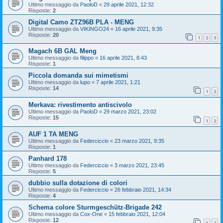
Ultimo messaggio da
PaoloD
«
29 aprile 2021, 12:32
Risposte:
2
Digital Camo ZTZ96B PLA - MENG
Ultimo messaggio da
VIKINGO24
«
16 aprile 2021, 9:35
Risposte:
20
1
2
3
Magach 6B GAL Meng
Ultimo messaggio da
filippo
«
16 aprile 2021, 8:43
Risposte:
1
Piccola domanda sui mimetismi
Ultimo messaggio da
lupo
«
7 aprile 2021, 1:21
Risposte:
14
1
2
Merkava: rivestimento antiscivolo
Ultimo messaggio da
PaoloD
«
29 marzo 2021, 23:02
Risposte:
15
1
2
AUF 1 TA MENG
Ultimo messaggio da
Federciccio
«
23 marzo 2021, 9:35
Risposte:
1
Panhard 178
Ultimo messaggio da
Federciccio
«
3 marzo 2021, 23:45
Risposte:
5
dubbio sulla dotazione di colori
Ultimo messaggio da
Federciccio
«
26 febbraio 2021, 14:34
Risposte:
4
Schema colore Sturmgeschütz-Brigade 242
Ultimo messaggio da
Cox-One
«
15 febbraio 2021, 12:04
Risposte:
12
1
2