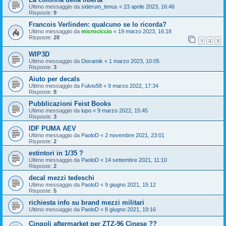
Ultimo messaggio da
siderum_tenus
«
23 aprile 2023, 16:46
Risposte:
9
Francois Verlinden: qualcuno se lo ricorda?
Ultimo messaggio da
microciccio
«
19 marzo 2023, 16:18
Risposte:
28
1
2
3
WIP3D
Ultimo messaggio da
Dioramik
«
1 marzo 2023, 10:05
Risposte:
3
Aiuto per decals
Ultimo messaggio da
Fulvio58
«
9 marzo 2022, 17:34
Risposte:
8
Pubblicazioni Feist Books
Ultimo messaggio da
lupo
«
9 marzo 2022, 15:45
Risposte:
3
IDF PUMA AEV
Ultimo messaggio da
PaoloD
«
2 novembre 2021, 23:01
Risposte:
2
estintori in 1/35 ?
Ultimo messaggio da
PaoloD
«
14 settembre 2021, 11:10
Risposte:
2
decal mezzi tedeschi
Ultimo messaggio da
PaoloD
«
9 giugno 2021, 15:12
Risposte:
5
richiesta info su brand mezzi militari
Ultimo messaggio da
PaoloD
«
8 giugno 2021, 19:16
Cingoli aftermarket per ZTZ-96 Cinese ??