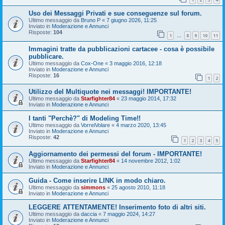
Uso dei Messaggi Privati e sue conseguenze sul forum.
Ultimo messaggio da
Bruno P
«
7 giugno 2026, 11:25
Inviato in
Moderazione e Annunci
Risposte:
104
1
8
9
10
11
…
Immagini tratte da pubblicazioni cartacee - cosa è possibile
pubblicare.
Ultimo messaggio da
Cox-One
«
3 maggio 2016, 12:18
Inviato in
Moderazione e Annunci
Risposte:
16
1
2
Utilizzo del Multiquote nei messaggi! IMPORTANTE!
Ultimo messaggio da
Starfighter84
«
23 maggio 2014, 17:32
Inviato in
Moderazione e Annunci
I tanti "Perchè?" di Modeling Time!!
Ultimo messaggio da
VorreiVolare
«
4 marzo 2020, 13:45
Inviato in
Moderazione e Annunci
Risposte:
42
1
2
3
4
5
Aggiornamento dei permessi del forum - IMPORTANTE!
Ultimo messaggio da
Starfighter84
«
14 novembre 2012, 1:02
Inviato in
Moderazione e Annunci
Guida - Come inserire LINK in modo chiaro.
Ultimo messaggio da
simmons
«
25 agosto 2010, 11:18
Inviato in
Moderazione e Annunci
LEGGERE ATTENTAMENTE! Inserimento foto di altri siti.
Ultimo messaggio da
daccia
«
7 maggio 2024, 14:27
Inviato in
Moderazione e Annunci