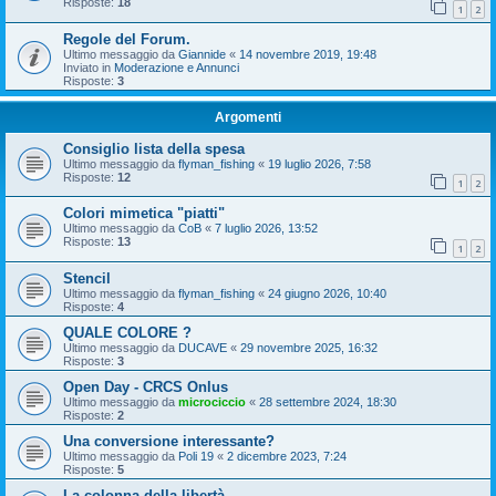
Risposte:
18
1
2
Regole del Forum.
Ultimo messaggio da
Giannide
«
14 novembre 2019, 19:48
Inviato in
Moderazione e Annunci
Risposte:
3
Argomenti
Consiglio lista della spesa
Ultimo messaggio da
flyman_fishing
«
19 luglio 2026, 7:58
Risposte:
12
1
2
Colori mimetica "piatti"
Ultimo messaggio da
CoB
«
7 luglio 2026, 13:52
Risposte:
13
1
2
Stencil
Ultimo messaggio da
flyman_fishing
«
24 giugno 2026, 10:40
Risposte:
4
QUALE COLORE ?
Ultimo messaggio da
DUCAVE
«
29 novembre 2025, 16:32
Risposte:
3
Open Day - CRCS Onlus
Ultimo messaggio da
microciccio
«
28 settembre 2024, 18:30
Risposte:
2
Una conversione interessante?
Ultimo messaggio da
Poli 19
«
2 dicembre 2023, 7:24
Risposte:
5
La colonna della libertà