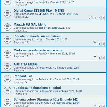
Ultimo messaggio da
PaoloD
«
29 aprile 2021, 12:32
Risposte:
2
Digital Camo ZTZ96B PLA - MENG
Ultimo messaggio da
VIKINGO24
«
16 aprile 2021, 9:35
Risposte:
20
1
2
3
Magach 6B GAL Meng
Ultimo messaggio da
filippo
«
16 aprile 2021, 8:43
Risposte:
1
Piccola domanda sui mimetismi
Ultimo messaggio da
lupo
«
7 aprile 2021, 1:21
Risposte:
14
1
2
Merkava: rivestimento antiscivolo
Ultimo messaggio da
PaoloD
«
29 marzo 2021, 23:02
Risposte:
15
1
2
AUF 1 TA MENG
Ultimo messaggio da
Federciccio
«
23 marzo 2021, 9:35
Risposte:
1
Panhard 178
Ultimo messaggio da
Federciccio
«
3 marzo 2021, 23:45
Risposte:
5
dubbio sulla dotazione di colori
Ultimo messaggio da
Federciccio
«
26 febbraio 2021, 14:34
Risposte:
4
Schema colore Sturmgeschütz-Brigade 242
Ultimo messaggio da
Cox-One
«
15 febbraio 2021, 12:04
Risposte:
12
1
2