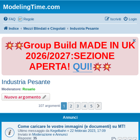
ModelingTime.com
FAQ
Regole
Iscriviti
Login
Indice
Mezzi Blindati e Cingolati
Industria Pesante
Group Build MADE IN UK
2026/2027:SEZIONE
APERTA!
QUI!
Industria Pesante
Moderatore:
Rosario
Nuovo argomento
1
2
3
4
5
Prossimo
107 argomenti
Annunci
Come caricare le vostre immagini (e documenti) su MT!
Ultimo messaggio da
Kegelbahn
«
22 febbraio 2023, 17:09
Inviato in
Moderazione e Annunci
Risposte:
35
1
2
3
4