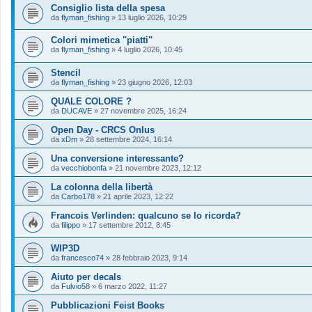
Consiglio lista della spesa
da
flyman_fishing
»
13 luglio 2026, 10:29
Colori mimetica "piatti"
da
flyman_fishing
»
4 luglio 2026, 10:45
Stencil
da
flyman_fishing
»
23 giugno 2026, 12:03
QUALE COLORE ?
da
DUCAVE
»
27 novembre 2025, 16:24
Open Day - CRCS Onlus
da
xDm
»
28 settembre 2024, 16:14
Una conversione interessante?
da
vecchiobonfa
»
21 novembre 2023, 12:12
La colonna della libertà
da
Carbo178
»
21 aprile 2023, 12:22
Francois Verlinden: qualcuno se lo ricorda?
da
filippo
»
17 settembre 2012, 8:45
WIP3D
da
francesco74
»
28 febbraio 2023, 9:14
Aiuto per decals
da
Fulvio58
»
6 marzo 2022, 11:27
Pubblicazioni Feist Books