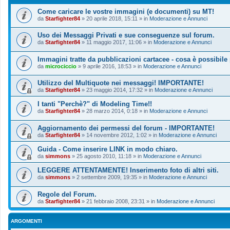
Come caricare le vostre immagini (e documenti) su MT!
da
Starfighter84
»
20 aprile 2018, 15:11
» in
Moderazione e Annunci
Uso dei Messaggi Privati e sue conseguenze sul forum.
da
Starfighter84
»
11 maggio 2017, 11:06
» in
Moderazione e Annunci
Immagini tratte da pubblicazioni cartacee - cosa è possibile
da
microciccio
»
9 aprile 2016, 18:53
» in
Moderazione e Annunci
Utilizzo del Multiquote nei messaggi! IMPORTANTE!
da
Starfighter84
»
23 maggio 2014, 17:32
» in
Moderazione e Annunci
I tanti "Perchè?" di Modeling Time!!
da
Starfighter84
»
28 marzo 2014, 0:18
» in
Moderazione e Annunci
Aggiornamento dei permessi del forum - IMPORTANTE!
da
Starfighter84
»
14 novembre 2012, 1:02
» in
Moderazione e Annunci
Guida - Come inserire LINK in modo chiaro.
da
simmons
»
25 agosto 2010, 11:18
» in
Moderazione e Annunci
LEGGERE ATTENTAMENTE! Inserimento foto di altri siti.
da
simmons
»
2 settembre 2009, 19:35
» in
Moderazione e Annunci
Regole del Forum.
da
Starfighter84
»
21 febbraio 2008, 23:31
» in
Moderazione e Annunci
ARGOMENTI