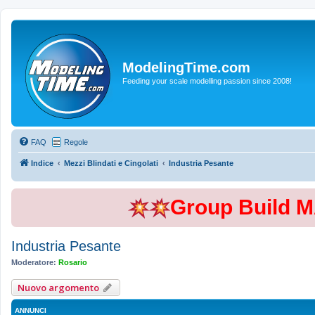
ModelingTime.com
Feeding your scale modelling passion since 2008!
FAQ
Regole
Indice
Mezzi Blindati e Cingolati
Industria Pesante
Group Build 
Industria Pesante
Moderatore:
Rosario
Nuovo argomento
ANNUNCI