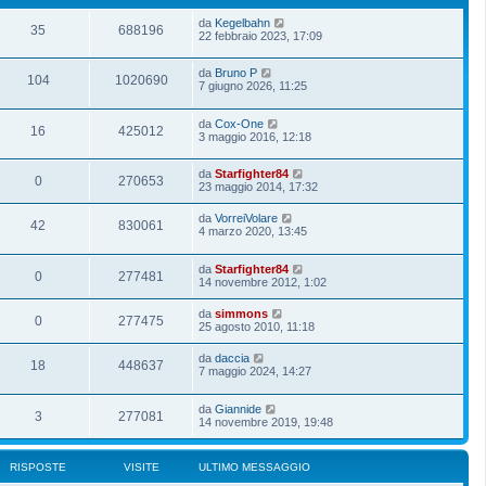
da
Kegelbahn
35
688196
22 febbraio 2023, 17:09
da
Bruno P
104
1020690
7 giugno 2026, 11:25
da
Cox-One
16
425012
3 maggio 2016, 12:18
da
Starfighter84
0
270653
23 maggio 2014, 17:32
da
VorreiVolare
42
830061
4 marzo 2020, 13:45
da
Starfighter84
0
277481
14 novembre 2012, 1:02
da
simmons
0
277475
25 agosto 2010, 11:18
da
daccia
18
448637
7 maggio 2024, 14:27
da
Giannide
3
277081
14 novembre 2019, 19:48
RISPOSTE
VISITE
ULTIMO MESSAGGIO