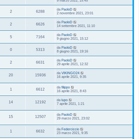
9 marzo 2022, 15:45
da
PaoloD
2
6288
2 novembre 2021, 23:01
da
PaoloD
2
6626
14 settembre 2021, 11:10
da
PaoloD
5
7164
9 giugno 2021, 15:12
da
PaoloD
0
5313
8 giugno 2021, 19:16
da
PaoloD
2
6631
29 aprile 2021, 12:32
da
VIKINGO24
20
15936
16 aprile 2021, 9:35
da
filippo
1
6612
16 aprile 2021, 8:43
da
lupo
14
12192
7 aprile 2021, 1:21
da
PaoloD
15
12507
29 marzo 2021, 23:02
da
Federciccio
1
6632
23 marzo 2021, 9:35