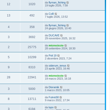
da
flyman_fishing
12
1020
19 luglio 2026, 7:58
da
CoB
13
492
7 luglio 2026, 13:52
da
flyman_fishing
4
358
24 giugno 2026, 10:40
da
DUCAVE
3
3692
29 novembre 2025, 16:32
da
microciccio
2
25775
28 settembre 2024, 18:30
da
Poli 19
5
10299
2 dicembre 2023, 7:24
da
siderum_tenus
9
8310
23 aprile 2023, 16:46
da
microciccio
28
22941
19 marzo 2023, 16:18
da
Dioramik
3
5000
1 marzo 2023, 10:05
da
Fulvio58
8
13711
9 marzo 2022, 17:34
da
lupo
3
6194