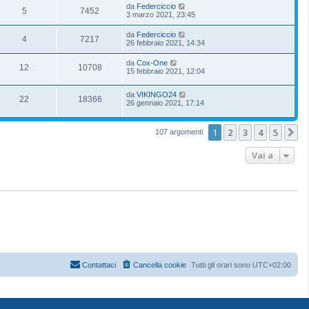
da
Federciccio
5
7452
3 marzo 2021, 23:45
da
Federciccio
4
7217
26 febbraio 2021, 14:34
da
Cox-One
12
10708
15 febbraio 2021, 12:04
da
VIKINGO24
22
18366
26 gennaio 2021, 17:14
1
2
3
4
5
P
107 argomenti
Vai a
Contattaci
Cancella cookie
Tutti gli orari sono
UTC+02:00