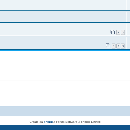
1
2
1
2
3
Creato da
phpBB
® Forum Software © phpBB Limited
Traduzione Italiana
phpBB-Italia.it