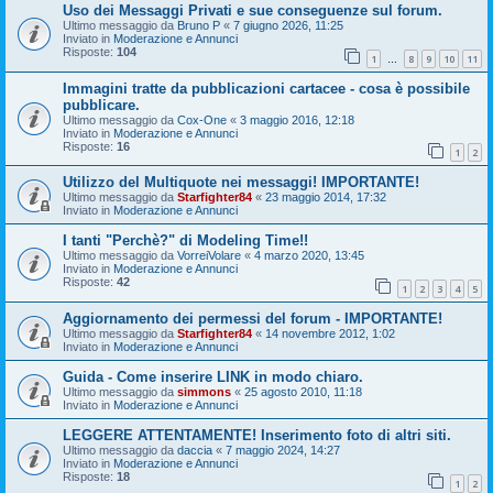
Uso dei Messaggi Privati e sue conseguenze sul forum.
Ultimo messaggio da
Bruno P
«
7 giugno 2026, 11:25
Inviato in
Moderazione e Annunci
Risposte:
104
1
8
9
10
11
…
Immagini tratte da pubblicazioni cartacee - cosa è possibile
pubblicare.
Ultimo messaggio da
Cox-One
«
3 maggio 2016, 12:18
Inviato in
Moderazione e Annunci
Risposte:
16
1
2
Utilizzo del Multiquote nei messaggi! IMPORTANTE!
Ultimo messaggio da
Starfighter84
«
23 maggio 2014, 17:32
Inviato in
Moderazione e Annunci
I tanti "Perchè?" di Modeling Time!!
Ultimo messaggio da
VorreiVolare
«
4 marzo 2020, 13:45
Inviato in
Moderazione e Annunci
Risposte:
42
1
2
3
4
5
Aggiornamento dei permessi del forum - IMPORTANTE!
Ultimo messaggio da
Starfighter84
«
14 novembre 2012, 1:02
Inviato in
Moderazione e Annunci
Guida - Come inserire LINK in modo chiaro.
Ultimo messaggio da
simmons
«
25 agosto 2010, 11:18
Inviato in
Moderazione e Annunci
LEGGERE ATTENTAMENTE! Inserimento foto di altri siti.
Ultimo messaggio da
daccia
«
7 maggio 2024, 14:27
Inviato in
Moderazione e Annunci
Risposte:
18
1
2