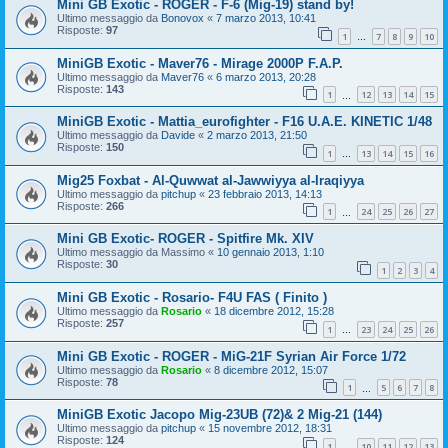
Mini GB Exotic - ROGER - F-6 (Mig-19) stand by!
Ultimo messaggio da
Bonovox
«
7 marzo 2013, 10:41
Risposte:
97
1
7
8
9
10
…
MiniGB Exotic - Maver76 - Mirage 2000P F.A.P.
Ultimo messaggio da
Maver76
«
6 marzo 2013, 20:28
Risposte:
143
1
12
13
14
15
…
MiniGB Exotic - Mattia_eurofighter - F16 U.A.E. KINETIC 1/48
Ultimo messaggio da
Davide
«
2 marzo 2013, 21:50
Risposte:
150
1
13
14
15
16
…
Mig25 Foxbat - Al-Quwwat al-Jawwiyya al-Iraqiyya
Ultimo messaggio da
pitchup
«
23 febbraio 2013, 14:13
Risposte:
266
1
24
25
26
27
…
Mini GB Exotic- ROGER - Spitfire Mk. XIV
Ultimo messaggio da
Massimo
«
10 gennaio 2013, 1:10
Risposte:
30
1
2
3
4
Mini GB Exotic - Rosario- F4U FAS ( Finito )
Ultimo messaggio da
Rosario
«
18 dicembre 2012, 15:28
Risposte:
257
1
23
24
25
26
…
Mini GB Exotic - ROGER - MiG-21F Syrian Air Force 1/72
Ultimo messaggio da
Rosario
«
8 dicembre 2012, 15:07
Risposte:
78
1
5
6
7
8
…
MiniGB Exotic Jacopo Mig-23UB (72)& 2 Mig-21 (144)
Ultimo messaggio da
pitchup
«
15 novembre 2012, 18:31
Risposte:
124
1
10
11
12
13
…