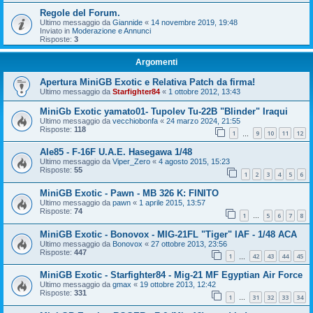
Regole del Forum.
Ultimo messaggio da
Giannide
«
14 novembre 2019, 19:48
Inviato in
Moderazione e Annunci
Risposte:
3
Argomenti
Apertura MiniGB Exotic e Relativa Patch da firma!
Ultimo messaggio da
Starfighter84
«
1 ottobre 2012, 13:43
MiniGb Exotic yamato01- Tupolev Tu-22B "Blinder" Iraqui
Ultimo messaggio da
vecchiobonfa
«
24 marzo 2024, 21:55
Risposte:
118
1
9
10
11
12
…
Ale85 - F-16F U.A.E. Hasegawa 1/48
Ultimo messaggio da
Viper_Zero
«
4 agosto 2015, 15:23
Risposte:
55
1
2
3
4
5
6
MiniGB Exotic - Pawn - MB 326 K: FINITO
Ultimo messaggio da
pawn
«
1 aprile 2015, 13:57
Risposte:
74
1
5
6
7
8
…
MiniGB Exotic - Bonovox - MIG-21FL "Tiger" IAF - 1/48 ACA
Ultimo messaggio da
Bonovox
«
27 ottobre 2013, 23:56
Risposte:
447
1
42
43
44
45
…
MiniGB Exotic - Starfighter84 - Mig-21 MF Egyptian Air Force
Ultimo messaggio da
gmax
«
19 ottobre 2013, 12:42
Risposte:
331
1
31
32
33
34
…