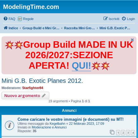
ModelingTime.com
FAQ
Regole
Iscriviti
Login
Indice
Group Build e Mini Group Build
Raccolta Mini Group Build
Mini G.B. Exotic Planes 2012.
Group Build MADE IN UK
2026/2027:SEZIONE
APERTA!
QUI!
Mini G.B. Exotic Planes 2012.
Moderatore:
Starfighter84
Nuovo argomento
19 argomenti • Pagina
1
di
1
Annunci
Come caricare le vostre immagini (e documenti) su MT!
Ultimo messaggio da
Kegelbahn
«
22 febbraio 2023, 17:09
Inviato in
Moderazione e Annunci
Risposte:
35
1
2
3
4