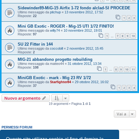
Sidewinder89-MiG-15 Airfix 1-72 fondo alclad-SI PROCEDE
Ultimo messaggio da
pitchup
«
13 novembre 2012, 17:52
Risposte:
22
1
2
3
Mini GB Exotic - ROGER - Mig-15 UTI 1/72 FINITO!
Ultimo messaggio da
willy74
«
10 novembre 2012, 19:01
Risposte:
97
1
7
8
9
10
…
SU 22 Fitter in 144
Ultimo messaggio da
coccobill
«
2 novembre 2012, 15:45
Risposte:
2
MIG-21 abbandono progetto rebuilding
Ultimo messaggio da
matteo44
«
31 ottobre 2012, 13:34
Risposte:
108
1
8
9
10
11
…
MiniGB Exotic - mark - Mig 23 RV 1/72
Ultimo messaggio da
Starfighter84
«
29 ottobre 2012, 16:02
Risposte:
37
1
2
3
4
Nuovo argomento
19 argomenti • Pagina
1
di
1
Vai a
PERMESSI FORUM
Non puoi
aprire nuovi argomenti
Non puoi
rispondere negli argomenti