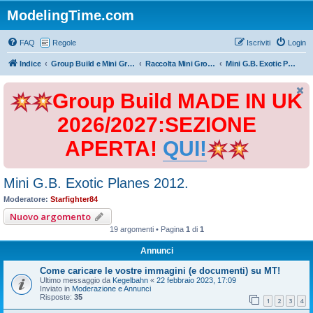
ModelingTime.com
FAQ
Regole
Iscriviti
Login
Indice
Group Build e Mini Group Build
Raccolta Mini Group Build
Mini G.B. Exotic Planes 2012.
Group Build MADE IN UK
2026/2027:SEZIONE
APERTA!
QUI!
Mini G.B. Exotic Planes 2012.
Moderatore:
Starfighter84
Nuovo argomento
19 argomenti • Pagina
1
di
1
Annunci
Come caricare le vostre immagini (e documenti) su MT!
Ultimo messaggio da
Kegelbahn
«
22 febbraio 2023, 17:09
Inviato in
Moderazione e Annunci
Risposte:
35
1
2
3
4