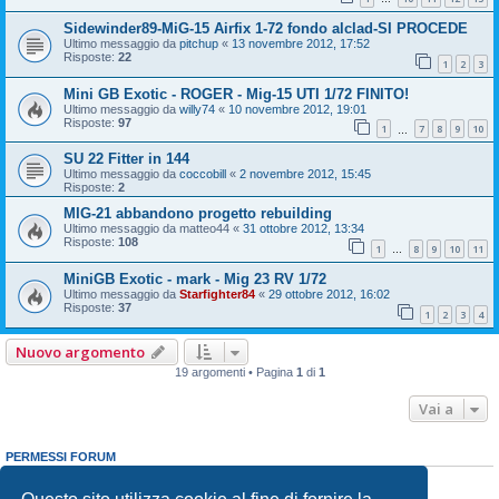
Sidewinder89-MiG-15 Airfix 1-72 fondo alclad-SI PROCEDE
Ultimo messaggio da
pitchup
«
13 novembre 2012, 17:52
Risposte:
22
1
2
3
Mini GB Exotic - ROGER - Mig-15 UTI 1/72 FINITO!
Ultimo messaggio da
willy74
«
10 novembre 2012, 19:01
Risposte:
97
1
7
8
9
10
…
SU 22 Fitter in 144
Ultimo messaggio da
coccobill
«
2 novembre 2012, 15:45
Risposte:
2
MIG-21 abbandono progetto rebuilding
Ultimo messaggio da
matteo44
«
31 ottobre 2012, 13:34
Risposte:
108
1
8
9
10
11
…
MiniGB Exotic - mark - Mig 23 RV 1/72
Ultimo messaggio da
Starfighter84
«
29 ottobre 2012, 16:02
Risposte:
37
1
2
3
4
Nuovo argomento
19 argomenti • Pagina
1
di
1
Vai a
PERMESSI FORUM
Non puoi
aprire nuovi argomenti
Non puoi
rispondere negli argomenti