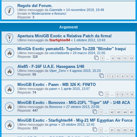
Regole del Forum.
Ultimo messaggio da
Giannide
«
14 novembre 2019, 19:48
Inviato in
Moderazione e Annunci
Risposte:
3
Argomenti
Apertura MiniGB Exotic e Relativa Patch da firma!
Ultimo messaggio da
Starfighter84
«
1 ottobre 2012, 13:43
MiniGb Exotic yamato01- Tupolev Tu-22B "Blinder" Iraqui
Ultimo messaggio da
vecchiobonfa
«
24 marzo 2024, 21:55
Risposte:
118
1
9
10
11
12
…
Ale85 - F-16F U.A.E. Hasegawa 1/48
Ultimo messaggio da
Viper_Zero
«
4 agosto 2015, 15:23
Risposte:
55
1
2
3
4
5
6
MiniGB Exotic - Pawn - MB 326 K: FINITO
Ultimo messaggio da
pawn
«
1 aprile 2015, 13:57
Risposte:
74
1
5
6
7
8
…
MiniGB Exotic - Bonovox - MIG-21FL "Tiger" IAF - 1/48 ACA
Ultimo messaggio da
Bonovox
«
27 ottobre 2013, 23:56
Risposte:
447
1
42
43
44
45
…
MiniGB Exotic - Starfighter84 - Mig-21 MF Egyptian Air Force
Ultimo messaggio da
gmax
«
19 ottobre 2013, 12:42
Risposte:
331
1
31
32
33
34
…