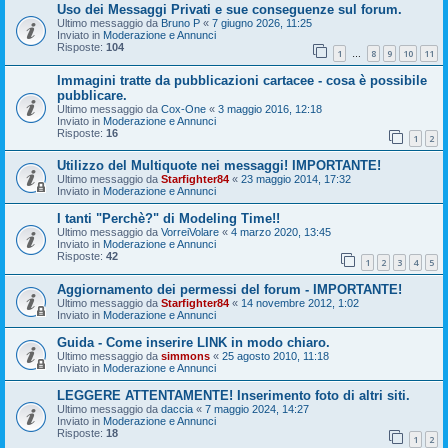
Uso dei Messaggi Privati e sue conseguenze sul forum.
Ultimo messaggio da
Bruno P
«
7 giugno 2026, 11:25
Inviato in
Moderazione e Annunci
Risposte:
104
1
8
9
10
11
…
Immagini tratte da pubblicazioni cartacee - cosa è possibile
pubblicare.
Ultimo messaggio da
Cox-One
«
3 maggio 2016, 12:18
Inviato in
Moderazione e Annunci
Risposte:
16
1
2
Utilizzo del Multiquote nei messaggi! IMPORTANTE!
Ultimo messaggio da
Starfighter84
«
23 maggio 2014, 17:32
Inviato in
Moderazione e Annunci
I tanti "Perchè?" di Modeling Time!!
Ultimo messaggio da
VorreiVolare
«
4 marzo 2020, 13:45
Inviato in
Moderazione e Annunci
Risposte:
42
1
2
3
4
5
Aggiornamento dei permessi del forum - IMPORTANTE!
Ultimo messaggio da
Starfighter84
«
14 novembre 2012, 1:02
Inviato in
Moderazione e Annunci
Guida - Come inserire LINK in modo chiaro.
Ultimo messaggio da
simmons
«
25 agosto 2010, 11:18
Inviato in
Moderazione e Annunci
LEGGERE ATTENTAMENTE! Inserimento foto di altri siti.
Ultimo messaggio da
daccia
«
7 maggio 2024, 14:27
Inviato in
Moderazione e Annunci
Risposte:
18
1
2