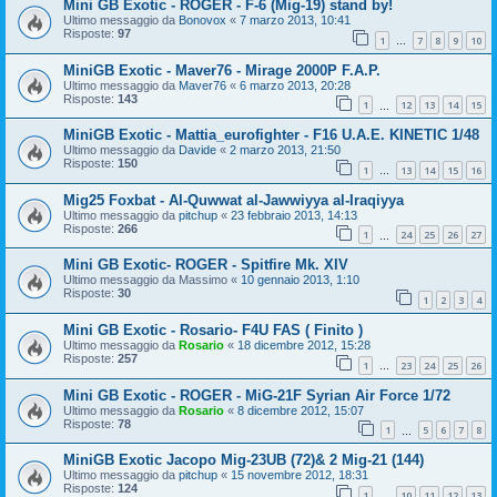
Mini GB Exotic - ROGER - F-6 (Mig-19) stand by!
Ultimo messaggio da
Bonovox
«
7 marzo 2013, 10:41
Risposte:
97
1
7
8
9
10
…
MiniGB Exotic - Maver76 - Mirage 2000P F.A.P.
Ultimo messaggio da
Maver76
«
6 marzo 2013, 20:28
Risposte:
143
1
12
13
14
15
…
MiniGB Exotic - Mattia_eurofighter - F16 U.A.E. KINETIC 1/48
Ultimo messaggio da
Davide
«
2 marzo 2013, 21:50
Risposte:
150
1
13
14
15
16
…
Mig25 Foxbat - Al-Quwwat al-Jawwiyya al-Iraqiyya
Ultimo messaggio da
pitchup
«
23 febbraio 2013, 14:13
Risposte:
266
1
24
25
26
27
…
Mini GB Exotic- ROGER - Spitfire Mk. XIV
Ultimo messaggio da
Massimo
«
10 gennaio 2013, 1:10
Risposte:
30
1
2
3
4
Mini GB Exotic - Rosario- F4U FAS ( Finito )
Ultimo messaggio da
Rosario
«
18 dicembre 2012, 15:28
Risposte:
257
1
23
24
25
26
…
Mini GB Exotic - ROGER - MiG-21F Syrian Air Force 1/72
Ultimo messaggio da
Rosario
«
8 dicembre 2012, 15:07
Risposte:
78
1
5
6
7
8
…
MiniGB Exotic Jacopo Mig-23UB (72)& 2 Mig-21 (144)
Ultimo messaggio da
pitchup
«
15 novembre 2012, 18:31
Risposte:
124
1
10
11
12
13
…