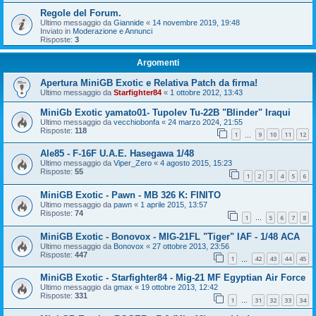
Regole del Forum.
Ultimo messaggio da
Giannide
«
14 novembre 2019, 19:48
Inviato in
Moderazione e Annunci
Risposte:
3
Argomenti
Apertura MiniGB Exotic e Relativa Patch da firma!
Ultimo messaggio da
Starfighter84
«
1 ottobre 2012, 13:43
MiniGb Exotic yamato01- Tupolev Tu-22B "Blinder" Iraqui
Ultimo messaggio da
vecchiobonfa
«
24 marzo 2024, 21:55
Risposte:
118
1
9
10
11
12
…
Ale85 - F-16F U.A.E. Hasegawa 1/48
Ultimo messaggio da
Viper_Zero
«
4 agosto 2015, 15:23
Risposte:
55
1
2
3
4
5
6
MiniGB Exotic - Pawn - MB 326 K: FINITO
Ultimo messaggio da
pawn
«
1 aprile 2015, 13:57
Risposte:
74
1
5
6
7
8
…
MiniGB Exotic - Bonovox - MIG-21FL "Tiger" IAF - 1/48 ACA
Ultimo messaggio da
Bonovox
«
27 ottobre 2013, 23:56
Risposte:
447
1
42
43
44
45
…
MiniGB Exotic - Starfighter84 - Mig-21 MF Egyptian Air Force
Ultimo messaggio da
gmax
«
19 ottobre 2013, 12:42
Risposte:
331
1
31
32
33
34
…