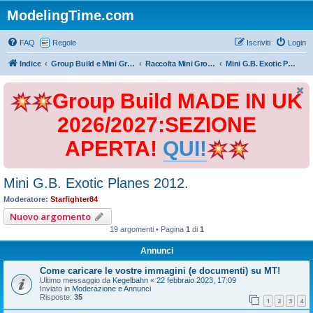
ModelingTime.com
FAQ
Regole
Iscriviti
Login
Indice
Group Build e Mini Group Build
Raccolta Mini Group Build
Mini G.B. Exotic Planes 2012.
Group Build MADE IN UK
2026/2027:SEZIONE
APERTA!
QUI!
Mini G.B. Exotic Planes 2012.
Moderatore:
Starfighter84
Nuovo argomento
19 argomenti • Pagina
1
di
1
Annunci
Come caricare le vostre immagini (e documenti) su MT!
Ultimo messaggio da
Kegelbahn
«
22 febbraio 2023, 17:09
Inviato in
Moderazione e Annunci
Risposte:
35
1
2
3
4