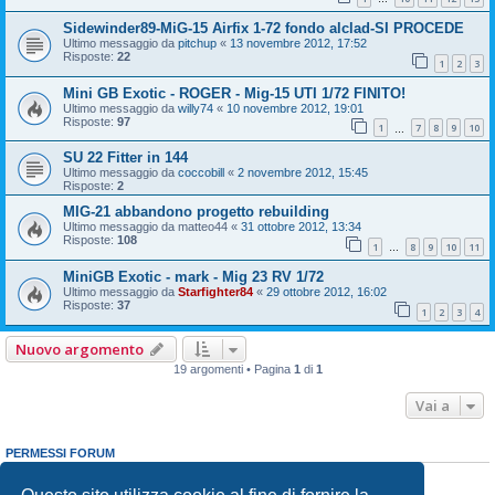
Sidewinder89-MiG-15 Airfix 1-72 fondo alclad-SI PROCEDE
Ultimo messaggio da
pitchup
«
13 novembre 2012, 17:52
Risposte:
22
1
2
3
Mini GB Exotic - ROGER - Mig-15 UTI 1/72 FINITO!
Ultimo messaggio da
willy74
«
10 novembre 2012, 19:01
Risposte:
97
1
7
8
9
10
…
SU 22 Fitter in 144
Ultimo messaggio da
coccobill
«
2 novembre 2012, 15:45
Risposte:
2
MIG-21 abbandono progetto rebuilding
Ultimo messaggio da
matteo44
«
31 ottobre 2012, 13:34
Risposte:
108
1
8
9
10
11
…
MiniGB Exotic - mark - Mig 23 RV 1/72
Ultimo messaggio da
Starfighter84
«
29 ottobre 2012, 16:02
Risposte:
37
1
2
3
4
Nuovo argomento
19 argomenti • Pagina
1
di
1
Vai a
PERMESSI FORUM
Non puoi
aprire nuovi argomenti
Non puoi
rispondere negli argomenti