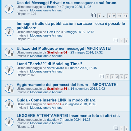
Uso dei Messaggi Privati e sue conseguenze sul forum.
Ultimo messaggio da
Bruno P
«
7 giugno 2026, 11:25
Inviato in
Moderazione e Annunci
Risposte:
104
1
8
9
10
11
…
Immagini tratte da pubblicazioni cartacee - cosa è possibile
pubblicare.
Ultimo messaggio da
Cox-One
«
3 maggio 2016, 12:18
Inviato in
Moderazione e Annunci
Risposte:
16
1
2
Utilizzo del Multiquote nei messaggi! IMPORTANTE!
Ultimo messaggio da
Starfighter84
«
23 maggio 2014, 17:32
Inviato in
Moderazione e Annunci
I tanti "Perchè?" di Modeling Time!!
Ultimo messaggio da
VorreiVolare
«
4 marzo 2020, 13:45
Inviato in
Moderazione e Annunci
Risposte:
42
1
2
3
4
5
Aggiornamento dei permessi del forum - IMPORTANTE!
Ultimo messaggio da
Starfighter84
«
14 novembre 2012, 1:02
Inviato in
Moderazione e Annunci
Guida - Come inserire LINK in modo chiaro.
Ultimo messaggio da
simmons
«
25 agosto 2010, 11:18
Inviato in
Moderazione e Annunci
LEGGERE ATTENTAMENTE! Inserimento foto di altri siti.
Ultimo messaggio da
daccia
«
7 maggio 2024, 14:27
Inviato in
Moderazione e Annunci
Risposte:
18
1
2