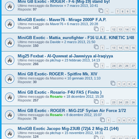
Mini GB Exotic - ROGER - F-6 (Mig-19) stand by!
Ultimo messaggio da
Bonovox
«
7 marzo 2013, 10:41
Risposte:
97
1
7
8
9
10
…
MiniGB Exotic - Maver76 - Mirage 2000P F.A.P.
Ultimo messaggio da
Maver76
«
6 marzo 2013, 20:28
Risposte:
143
1
12
13
14
15
…
MiniGB Exotic - Mattia_eurofighter - F16 U.A.E. KINETIC 1/48
Ultimo messaggio da
Davide
«
2 marzo 2013, 21:50
Risposte:
150
1
13
14
15
16
…
Mig25 Foxbat - Al-Quwwat al-Jawwiyya al-Iraqiyya
Ultimo messaggio da
pitchup
«
23 febbraio 2013, 14:13
Risposte:
266
1
24
25
26
27
…
Mini GB Exotic- ROGER - Spitfire Mk. XIV
Ultimo messaggio da
Massimo
«
10 gennaio 2013, 1:10
Risposte:
30
1
2
3
4
Mini GB Exotic - Rosario- F4U FAS ( Finito )
Ultimo messaggio da
Rosario
«
18 dicembre 2012, 15:28
Risposte:
257
1
23
24
25
26
…
Mini GB Exotic - ROGER - MiG-21F Syrian Air Force 1/72
Ultimo messaggio da
Rosario
«
8 dicembre 2012, 15:07
Risposte:
78
1
5
6
7
8
…
MiniGB Exotic Jacopo Mig-23UB (72)& 2 Mig-21 (144)
Ultimo messaggio da
pitchup
«
15 novembre 2012, 18:31
Risposte:
124
1
10
11
12
13
…