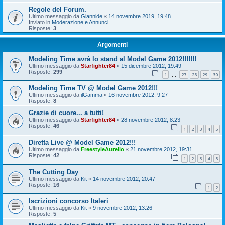
Regole del Forum.
Ultimo messaggio da
Giannide
«
14 novembre 2019, 19:48
Inviato in
Moderazione e Annunci
Risposte:
3
Argomenti
Modeling Time avrà lo stand al Model Game 2012!!!!!!!
Ultimo messaggio da
Starfighter84
«
15 dicembre 2012, 19:49
Risposte:
299
1
27
28
29
30
…
Modeling Time TV @ Model Game 2012!!!
Ultimo messaggio da
ilGamma
«
16 novembre 2012, 9:27
Risposte:
8
Grazie di cuore... a tutti!
Ultimo messaggio da
Starfighter84
«
28 novembre 2012, 8:23
Risposte:
46
1
2
3
4
5
Diretta Live @ Model Game 2012!!!
Ultimo messaggio da
FreestyleAurelio
«
21 novembre 2012, 19:31
Risposte:
42
1
2
3
4
5
The Cutting Day
Ultimo messaggio da
Kit
«
14 novembre 2012, 20:47
Risposte:
16
1
2
Iscrizioni concorso Italeri
Ultimo messaggio da
Kit
«
9 novembre 2012, 13:26
Risposte:
5