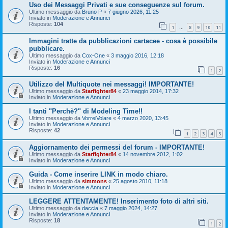
Uso dei Messaggi Privati e sue conseguenze sul forum.
Ultimo messaggio da
Bruno P
«
7 giugno 2026, 11:25
Inviato in
Moderazione e Annunci
Risposte:
104
1
8
9
10
11
…
Immagini tratte da pubblicazioni cartacee - cosa è possibile
pubblicare.
Ultimo messaggio da
Cox-One
«
3 maggio 2016, 12:18
Inviato in
Moderazione e Annunci
Risposte:
16
1
2
Utilizzo del Multiquote nei messaggi! IMPORTANTE!
Ultimo messaggio da
Starfighter84
«
23 maggio 2014, 17:32
Inviato in
Moderazione e Annunci
I tanti "Perchè?" di Modeling Time!!
Ultimo messaggio da
VorreiVolare
«
4 marzo 2020, 13:45
Inviato in
Moderazione e Annunci
Risposte:
42
1
2
3
4
5
Aggiornamento dei permessi del forum - IMPORTANTE!
Ultimo messaggio da
Starfighter84
«
14 novembre 2012, 1:02
Inviato in
Moderazione e Annunci
Guida - Come inserire LINK in modo chiaro.
Ultimo messaggio da
simmons
«
25 agosto 2010, 11:18
Inviato in
Moderazione e Annunci
LEGGERE ATTENTAMENTE! Inserimento foto di altri siti.
Ultimo messaggio da
daccia
«
7 maggio 2024, 14:27
Inviato in
Moderazione e Annunci
Risposte:
18
1
2