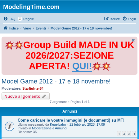
ModelingTime.com
FAQ
Regole
Iscriviti
Login
Indice
Varie
Eventi
Model Game 2012 - 17 e 18 novembre!
Group Build MADE IN UK
2026/2027:SEZIONE
APERTA!
QUI!
Model Game 2012 - 17 e 18 novembre!
Moderatore:
Starfighter84
Nuovo argomento
7 argomenti • Pagina
1
di
1
Annunci
Come caricare le vostre immagini (e documenti) su MT!
Ultimo messaggio da
Kegelbahn
«
22 febbraio 2023, 17:09
Inviato in
Moderazione e Annunci
Risposte:
35
1
2
3
4