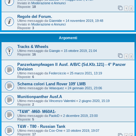
Inviato in
Moderazione e Annunci
Risposte:
18
1
2
Regole del Forum.
Ultimo messaggio da
Giannide
«
14 novembre 2019, 19:48
Inviato in
Moderazione e Annunci
Risposte:
3
Argomenti
Tracks & Wheels
Ultimo messaggio da
Giangio
«
15 ottobre 2019, 21:04
Risposte:
16
1
2
Panzerkampfwagen II Ausf. A/B/C (Sd.Kfz.121) - 4° Panzer
Division
Ultimo messaggio da
Federciccio
«
25 marzo 2021, 13:19
Risposte:
6
Schema colori Land Rover 109' LWB
Ultimo messaggio da
Velasquez
«
24 gennaio 2021, 23:06
Munitionpanther Ausf.A
Ultimo messaggio da
Vincenzo Valentini
«
2 giugno 2020, 15:19
Risposte:
2
"T&W" -M60- M60A1-
Ultimo messaggio da
PaoloD
«
2 dicembre 2019, 23:00
Risposte:
5
T&W - T80 - Russian Tank
Ultimo messaggio da
Cox-One
«
10 ottobre 2019, 19:07
Risposte:
17
1
2