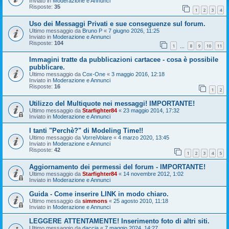
Inviato in
Moderazione e Annunci
Risposte:
35
1
2
3
4
Uso dei Messaggi Privati e sue conseguenze sul forum.
Ultimo messaggio da
Bruno P
«
7 giugno 2026, 11:25
Inviato in
Moderazione e Annunci
Risposte:
104
1
8
9
10
11
…
Immagini tratte da pubblicazioni cartacee - cosa è possibile
pubblicare.
Ultimo messaggio da
Cox-One
«
3 maggio 2016, 12:18
Inviato in
Moderazione e Annunci
Risposte:
16
1
2
Utilizzo del Multiquote nei messaggi! IMPORTANTE!
Ultimo messaggio da
Starfighter84
«
23 maggio 2014, 17:32
Inviato in
Moderazione e Annunci
I tanti "Perchè?" di Modeling Time!!
Ultimo messaggio da
VorreiVolare
«
4 marzo 2020, 13:45
Inviato in
Moderazione e Annunci
Risposte:
42
1
2
3
4
5
Aggiornamento dei permessi del forum - IMPORTANTE!
Ultimo messaggio da
Starfighter84
«
14 novembre 2012, 1:02
Inviato in
Moderazione e Annunci
Guida - Come inserire LINK in modo chiaro.
Ultimo messaggio da
simmons
«
25 agosto 2010, 11:18
Inviato in
Moderazione e Annunci
LEGGERE ATTENTAMENTE! Inserimento foto di altri siti.
Ultimo messaggio da
daccia
«
7 maggio 2024, 14:27