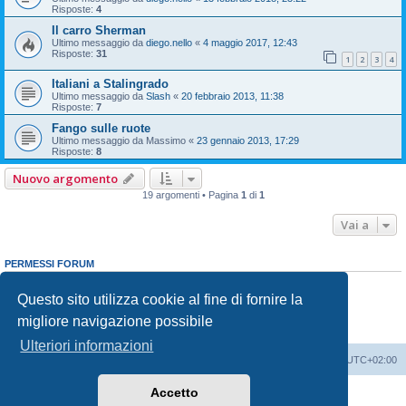
Risposte:
4
Il carro Sherman
Ultimo messaggio da
diego.nello
«
4 maggio 2017, 12:43
Risposte:
31
1
2
3
4
Italiani a Stalingrado
Ultimo messaggio da
Slash
«
20 febbraio 2013, 11:38
Risposte:
7
Fango sulle ruote
Ultimo messaggio da
Massimo
«
23 gennaio 2013, 17:29
Risposte:
8
Nuovo argomento
19 argomenti • Pagina
1
di
1
Vai a
PERMESSI FORUM
Non puoi
aprire nuovi argomenti
Non puoi
rispondere negli argomenti
Questo sito utilizza cookie al fine di fornire la
Non puoi
modificare i tuoi messaggi
migliore navigazione possibile
Non puoi
cancellare i tuoi messaggi
Non puoi
inviare allegati
Ulteriori informazioni
Indice
Contattaci
Cancella cookie
Tutti gli orari sono
UTC+02:00
Accetto
Creato da
phpBB
® Forum Software © phpBB Limited