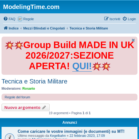
ModelingTime.com
FAQ
Regole
Iscriviti
Login
Indice
Mezzi Blindati e Cingolati
Tecnica e Storia Militare
Group Build MADE IN UK
2026/2027:SEZIONE
APERTA!
QUI!
Tecnica e Storia Militare
Moderatore:
Rosario
Regole del forum
Nuovo argomento
19 argomenti • Pagina
1
di
1
Annunci
Come caricare le vostre immagini (e documenti) su MT!
Ultimo messaggio da
Kegelbahn
«
22 febbraio 2023, 17:09