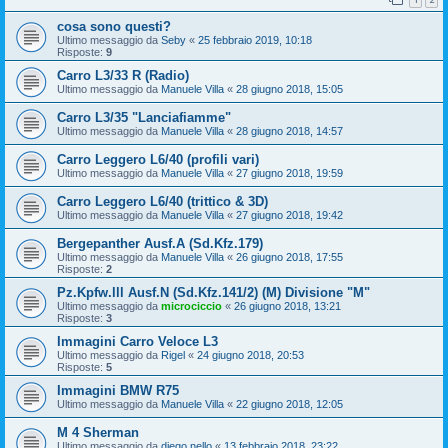
cosa sono questi?
Ultimo messaggio da
Seby
«
25 febbraio 2019, 10:18
Risposte:
9
Carro L3/33 R (Radio)
Ultimo messaggio da
Manuele Villa
«
28 giugno 2018, 15:05
Carro L3/35 "Lanciafiamme"
Ultimo messaggio da
Manuele Villa
«
28 giugno 2018, 14:57
Carro Leggero L6/40 (profili vari)
Ultimo messaggio da
Manuele Villa
«
27 giugno 2018, 19:59
Carro Leggero L6/40 (trittico & 3D)
Ultimo messaggio da
Manuele Villa
«
27 giugno 2018, 19:42
Bergepanther Ausf.A (Sd.Kfz.179)
Ultimo messaggio da
Manuele Villa
«
26 giugno 2018, 17:55
Risposte:
2
Pz.Kpfw.lll Ausf.N (Sd.Kfz.141/2) (M) Divisione "M"
Ultimo messaggio da
microciccio
«
26 giugno 2018, 13:21
Risposte:
3
Immagini Carro Veloce L3
Ultimo messaggio da
Rigel
«
24 giugno 2018, 20:53
Risposte:
5
Immagini BMW R75
Ultimo messaggio da
Manuele Villa
«
22 giugno 2018, 12:05
M 4 Sherman
Ultimo messaggio da
diego.nello
«
13 febbraio 2018, 23:22