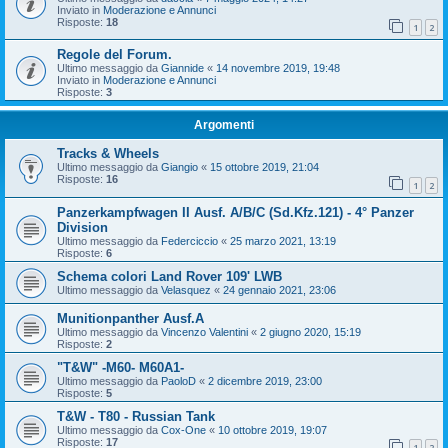
Inviato in
Moderazione e Annunci
Risposte:
18
1
2
Regole del Forum.
Ultimo messaggio da
Giannide
«
14 novembre 2019, 19:48
Inviato in
Moderazione e Annunci
Risposte:
3
Argomenti
Tracks & Wheels
Ultimo messaggio da
Giangio
«
15 ottobre 2019, 21:04
Risposte:
16
1
2
Panzerkampfwagen II Ausf. A/B/C (Sd.Kfz.121) - 4° Panzer
Division
Ultimo messaggio da
Federciccio
«
25 marzo 2021, 13:19
Risposte:
6
Schema colori Land Rover 109' LWB
Ultimo messaggio da
Velasquez
«
24 gennaio 2021, 23:06
Munitionpanther Ausf.A
Ultimo messaggio da
Vincenzo Valentini
«
2 giugno 2020, 15:19
Risposte:
2
"T&W" -M60- M60A1-
Ultimo messaggio da
PaoloD
«
2 dicembre 2019, 23:00
Risposte:
5
T&W - T80 - Russian Tank
Ultimo messaggio da
Cox-One
«
10 ottobre 2019, 19:07
Risposte:
17
1
2