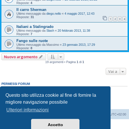
Risposte:
4
Il carro Sherman
Ultimo messaggio da
diego.nello
«
4 maggio 2017, 12:43
Risposte:
31
1
2
3
4
Italiani a Stalingrado
Ultimo messaggio da
Slash
«
20 febbraio 2013, 11:38
Risposte:
7
Fango sulle ruote
Ultimo messaggio da
Massimo
«
23 gennaio 2013, 17:29
Risposte:
8
Nuovo argomento
19 argomenti • Pagina
1
di
1
Vai a
PERMESSI FORUM
Non puoi
aprire nuovi argomenti
Non puoi
rispondere negli argomenti
Questo sito utilizza cookie al fine di fornire la
Non puoi
modificare i tuoi messaggi
migliore navigazione possibile
Non puoi
cancellare i tuoi messaggi
Non puoi
inviare allegati
Ulteriori informazioni
Indice
Contattaci
Cancella cookie
Tutti gli orari sono
UTC+02:00
Accetto
Creato da
phpBB
® Forum Software © phpBB Limited