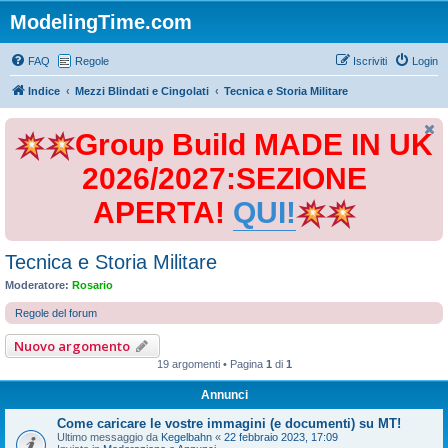
ModelingTime.com
FAQ
Regole
Iscriviti
Login
Indice
Mezzi Blindati e Cingolati
Tecnica e Storia Militare
Group Build MADE IN UK
2026/2027:SEZIONE
APERTA!
QUI!
Tecnica e Storia Militare
Moderatore:
Rosario
Regole del forum
Nuovo argomento
19 argomenti • Pagina
1
di
1
Annunci
Come caricare le vostre immagini (e documenti) su MT!
Ultimo messaggio da
Kegelbahn
«
22 febbraio 2023, 17:09