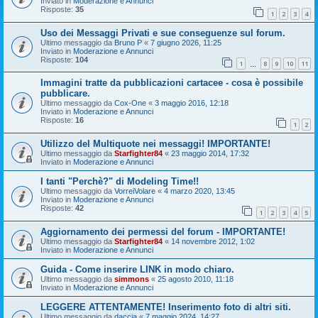
Inviato in
Moderazione e Annunci
Risposte:
35
1
2
3
4
Uso dei Messaggi Privati e sue conseguenze sul forum.
Ultimo messaggio da
Bruno P
«
7 giugno 2026, 11:25
Inviato in
Moderazione e Annunci
Risposte:
104
1
8
9
10
11
…
Immagini tratte da pubblicazioni cartacee - cosa è possibile
pubblicare.
Ultimo messaggio da
Cox-One
«
3 maggio 2016, 12:18
Inviato in
Moderazione e Annunci
Risposte:
16
1
2
Utilizzo del Multiquote nei messaggi! IMPORTANTE!
Ultimo messaggio da
Starfighter84
«
23 maggio 2014, 17:32
Inviato in
Moderazione e Annunci
I tanti "Perchè?" di Modeling Time!!
Ultimo messaggio da
VorreiVolare
«
4 marzo 2020, 13:45
Inviato in
Moderazione e Annunci
Risposte:
42
1
2
3
4
5
Aggiornamento dei permessi del forum - IMPORTANTE!
Ultimo messaggio da
Starfighter84
«
14 novembre 2012, 1:02
Inviato in
Moderazione e Annunci
Guida - Come inserire LINK in modo chiaro.
Ultimo messaggio da
simmons
«
25 agosto 2010, 11:18
Inviato in
Moderazione e Annunci
LEGGERE ATTENTAMENTE! Inserimento foto di altri siti.
Ultimo messaggio da
daccia
«
7 maggio 2024, 14:27