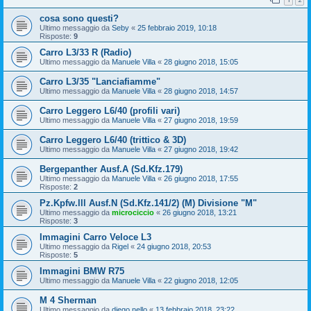
cosa sono questi?
Ultimo messaggio da
Seby
«
25 febbraio 2019, 10:18
Risposte:
9
Carro L3/33 R (Radio)
Ultimo messaggio da
Manuele Villa
«
28 giugno 2018, 15:05
Carro L3/35 "Lanciafiamme"
Ultimo messaggio da
Manuele Villa
«
28 giugno 2018, 14:57
Carro Leggero L6/40 (profili vari)
Ultimo messaggio da
Manuele Villa
«
27 giugno 2018, 19:59
Carro Leggero L6/40 (trittico & 3D)
Ultimo messaggio da
Manuele Villa
«
27 giugno 2018, 19:42
Bergepanther Ausf.A (Sd.Kfz.179)
Ultimo messaggio da
Manuele Villa
«
26 giugno 2018, 17:55
Risposte:
2
Pz.Kpfw.lll Ausf.N (Sd.Kfz.141/2) (M) Divisione "M"
Ultimo messaggio da
microciccio
«
26 giugno 2018, 13:21
Risposte:
3
Immagini Carro Veloce L3
Ultimo messaggio da
Rigel
«
24 giugno 2018, 20:53
Risposte:
5
Immagini BMW R75
Ultimo messaggio da
Manuele Villa
«
22 giugno 2018, 12:05
M 4 Sherman
Ultimo messaggio da
diego.nello
«
13 febbraio 2018, 23:22